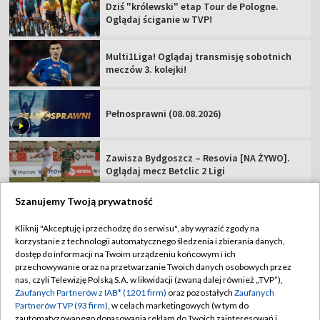
Dziś "królewski" etap Tour de Pologne.
Oglądaj ściganie w TVP!
Multi1Liga! Oglądaj transmisję sobotnich
meczów 3. kolejki!
Pełnosprawni (08.08.2026)
Zawisza Bydgoszcz – Resovia [NA ŻYWO].
Oglądaj mecz Betclic 2 Ligi
Szanujemy Twoją prywatność
Kliknij "Akceptuję i przechodzę do serwisu", aby wyrazić zgody na
korzystanie z technologii automatycznego śledzenia i zbierania danych,
TVP
dostęp do informacji na Twoim urządzeniu końcowym i ich
przechowywanie oraz na przetwarzanie Twoich danych osobowych przez
Abonament TVP
Regulamin TVP
nas, czyli Telewizję Polską S.A. w likwidacji (zwaną dalej również „TVP”),
Polityka prywatności
Sklep TVP
Zaufanych Partnerów z IAB* (1201 firm)
oraz pozostałych
Zaufanych
Partnerów TVP (93 firm)
, w celach marketingowych (w tym do
Biuro Reklamy
Moje zgody
zautomatyzowanego dopasowania reklam do Twoich zainteresowań i