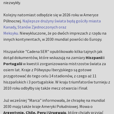
niezwykły.
Kolejny natomiast odbędzie się w 2026 roku w Ameryce
Północnej.
Najlepsze drużyny świata będą gościły miasta
Kanady, Stanów Zjednoczonych oraz
Meksyku.
Niewykluczone, że po dwóch imprezach z rzędu na
innych kontynentach, w 2030 mundial powróci do Europy.
Hiszpańskie "Cadena SER" opublikowało kilka tajnych jak
dotąd dokumentów, które wskazują na zamiary
Hiszpanii i
Portugalii
w kwestii zorganizowania mistrzostw świata za
osiem lat. Kraje z Półwyspu Iberyjskiego są gotowe
przygotować do tego celu 14 stadionów, z czego aż 11
hiszpańskich i 3 portugalskie. W kraju triumfatorów turnieju z
2010 roku odbyłby się także mecz otwarcia i finał.
Już wcześniej "Marca" informowała, że chrapkę na mundial
2030 mają także kraje Ameryki Południowej. Mowa o
Argentynie, Chile, Peru i Urugwaju
, które chciały przyjąć