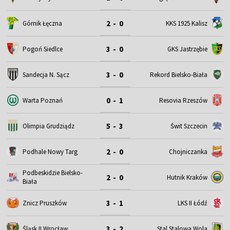
2 - 0
Górnik Łęczna
KKS 1925 Kalisz
3 - 0
Pogoń Siedlce
GKS Jastrzębie
3 - 0
Sandecja N. Sącz
Rekord Bielsko-Biała
0 - 1
Warta Poznań
Resovia Rzeszów
5 - 3
Olimpia Grudziądz
Świt Szczecin
2 - 0
Podhale Nowy Targ
Chojniczanka
Podbeskidzie Bielsko-
2 - 0
Hutnik Kraków
Biała
3 - 1
Znicz Pruszków
LKS II Łódź
3 - 2
Śląsk II Wrocław
Stal Stalowa Wola