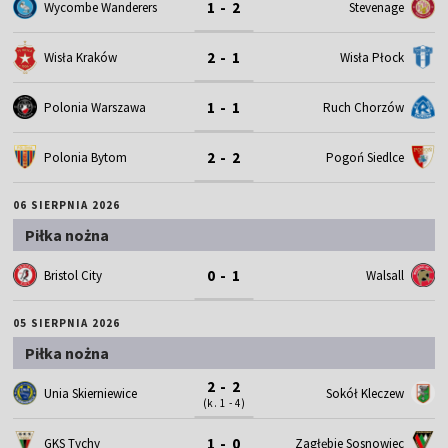
1 - 2
Wycombe Wanderers
Stevenage
2 - 1
Wisła Kraków
Wisła Płock
1 - 1
Polonia Warszawa
Ruch Chorzów
2 - 2
Polonia Bytom
Pogoń Siedlce
06 SIERPNIA 2026
Piłka nożna
0 - 1
Bristol City
Walsall
05 SIERPNIA 2026
Piłka nożna
2 - 2
Unia Skierniewice
Sokół Kleczew
(k. 1 - 4)
1 - 0
GKS Tychy
Zagłębie Sosnowiec