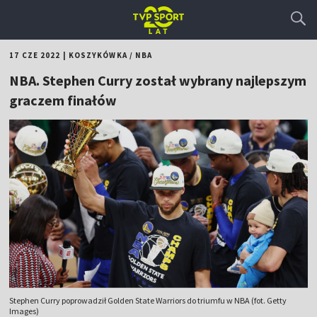
17 CZE 2022
|
KOSZYKÓWKA
/
NBA
NBA. Stephen Curry został wybrany najlepszym
graczem finałów
Stephen Curry poprowadził Golden State Warriors do triumfu w NBA (fot. Getty
Images)