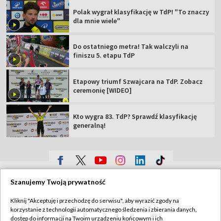
Polak wygrał klasyfikację w TdP! "To znaczy
dla mnie wiele"
Do ostatniego metra! Tak walczyli na
finiszu 5. etapu TdP
Etapowy triumf Szwajcara na TdP. Zobacz
ceremonię [WIDEO]
Kto wygra 83. TdP? Sprawdź klasyfikację
generalną!
TVP
Szanujemy Twoją prywatność
Abonament TVP
Regulamin TVP
Kliknij "Akceptuję i przechodzę do serwisu", aby wyrazić zgody na
Polityka prywatności
Sklep TVP
korzystanie z technologii automatycznego śledzenia i zbierania danych,
dostęp do informacji na Twoim urządzeniu końcowym i ich