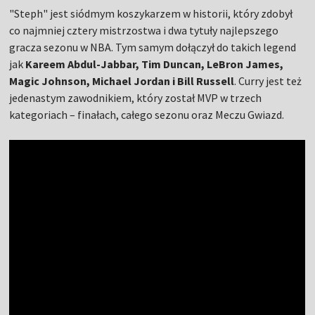
"Steph" jest siódmym koszykarzem w historii, który zdobył
co najmniej cztery mistrzostwa i dwa tytuły najlepszego
gracza sezonu w NBA. Tym samym dołączył do takich legend
jak
Kareem Abdul-Jabbar, Tim Duncan, LeBron James,
Magic Johnson, Michael Jordan i Bill Russell
. Curry jest też
jedenastym zawodnikiem, który został MVP w trzech
kategoriach – finałach, całego sezonu oraz Meczu Gwiazd.