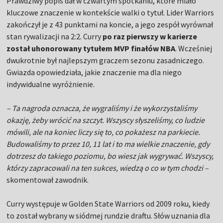
Prawdziwy popis dał w czwartym spotkaniu, które miało
kluczowe znaczenie w kontekście walki o tytuł. Lider Warriors
zakończył je z 43 punktami na koncie, a jego zespół wyrównał
stan rywalizacji na 2:2. Curry
po raz pierwszy w karierze
został uhonorowany tytułem MVP finałów NBA
. Wcześniej
dwukrotnie był najlepszym graczem sezonu zasadniczego.
Gwiazda opowiedziała, jakie znaczenie ma dla niego
indywidualne wyróżnienie.
– Ta nagroda oznacza, że wygraliśmy i że wykorzystaliśmy
okazję, żeby wrócić na szczyt. Wszyscy słyszeliśmy, co ludzie
mówili, ale na koniec liczy się to, co pokażesz na parkiecie.
Budowaliśmy to przez 10, 11 lat i to ma wielkie znaczenie, gdy
dotrzesz do takiego poziomu, bo wiesz jak wygrywać. Wszyscy,
którzy zapracowali na ten sukces, wiedzą o co w tym chodzi –
skomentował zawodnik.
Curry występuje w Golden State Warriors od 2009 roku, kiedy
to został wybrany w siódmej rundzie draftu. Słów uznania dla