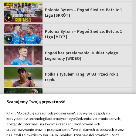
Legionisty [WIDEO]
Polka z tytułem rangi WTA! Trzeci rok z
rzędu
Posłuchał rad Rafała Majki i... wygrał etap
TdP
Rewanż Świątek za Roland Garros. "Jestem
ciekawa, co Iga zmieni"
TVP
Szanujemy Twoją prywatność
Abonament TVP
Regulamin TVP
Kliknij "Akceptuję i przechodzę do serwisu", aby wyrazić zgody na
Polityka prywatności
Sklep TVP
korzystanie z technologii automatycznego śledzenia i zbierania danych,
dostęp do informacji na Twoim urządzeniu końcowym i ich
Biuro Reklamy
Moje zgody
przechowywanie oraz na przetwarzanie Twoich danych osobowych przez
nas, czyli Telewizję Polską S.A. w likwidacji (zwaną dalej również „TVP”),