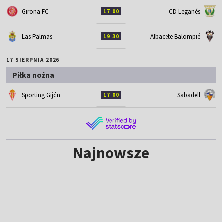
Girona FC
CD Leganés
17:00
Las Palmas
Albacete Balompié
19:30
17 SIERPNIA 2026
Piłka nożna
Sporting Gijón
Sabadell
17:00
Najnowsze