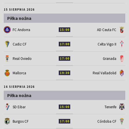
15 SIERPNIA 2026
Piłka nożna
FC Andorra
AD Ceuta FC
15:00
Cadiz CF
Celta Vigo II
17:00
Real Oviedo
Granada
17:00
Mallorca
Real Valladolid
19:30
16 SIERPNIA 2026
Piłka nożna
SD Eibar
Tenerife
15:00
Burgos CF
Córdoba CF
17:00