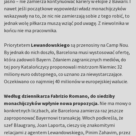
jasno – nie zamierza kontynuować kariery w ekipie z Bawarii. I
nawet jeśli początkowe wypowiedzi władz monachijczyków
wskazywały na to, że nic nie zamierzają sobie z tego robić, to
jednak wolę piłkarza muszą wziąć pod uwagę. Z niewolnika w
końcu nie ma pracownika.
Priorytetem
Lewandowskiego
są przenosiny na Camp Nou.
By jednak do nich doszło, Barcelona musi wystosować ofertę,
która zadowoli Bayern. Zdaniem zagranicznych mediów, do
tej pory Katalończycy proponowali mistrzom Niemiec 32
miliony euro odstępnego, co uznano za niewystarczające.
Oczekiwano co najmniej 40 milionów w europejskiej walucie.
Według dziennikarza Fabrizio Romano, do siedziby
monachijczyków wpłynie nowa propozycja.
Nie ma mowy o
konkretnych liczbach, ale Barcelona zamierza raz jeszcze
zaproponować Bayernowi transakcję. Włoch podkreśla, że
szef Blaugrany, Joan Laporta, cieszy się znakomitymi
relacjami z agentem Lewandowskiego, Pinim Zahavim, przez