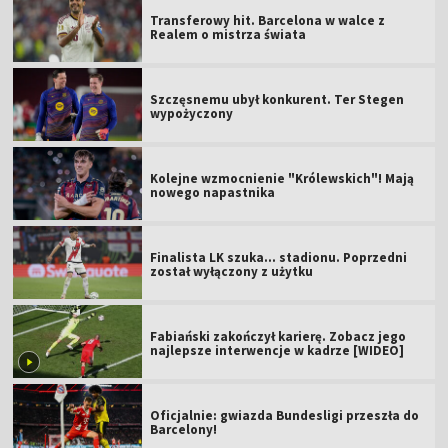
Transferowy hit. Barcelona w walce z
Realem o mistrza świata
Szczęsnemu ubył konkurent. Ter Stegen
wypożyczony
Kolejne wzmocnienie "Królewskich"! Mają
nowego napastnika
Finalista LK szuka... stadionu. Poprzedni
został wyłączony z użytku
Fabiański zakończył karierę. Zobacz jego
najlepsze interwencje w kadrze [WIDEO]
Oficjalnie: gwiazda Bundesligi przeszła do
Barcelony!