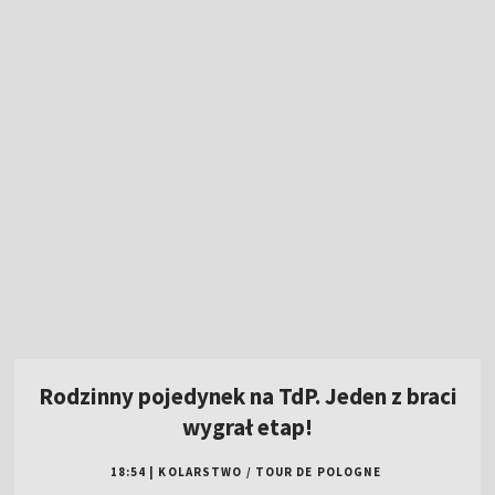
Rodzinny pojedynek na TdP. Jeden z braci
wygrał etap!
18:54
|
KOLARSTWO
/
TOUR DE POLOGNE
Polonia Bytom – Pogoń Siedlce. Betclic 1
Liga [SKRÓT]
Polonia Bytom – Pogoń Siedlce. Betclic 1
Liga [MECZ]
Pogoń bez przełamania. Dublet byłego