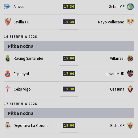
Alaves
Getafe CF
17:30
Sevilla FC
Rayo Vallecano
19:30
16 SIERPNIA 2026
Piłka nożna
Racing Santander
Villarreal
15:00
Espanyol
Levante UD
17:00
Celta Vigo
Osasuna
19:30
17 SIERPNIA 2026
Piłka nożna
Deportivo La Coruña
Elche CF
19:00