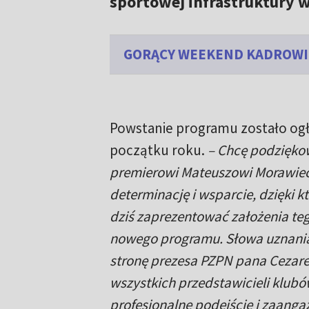
sportowej infrastruktury w
GORĄCY WEEKEND KADROWIC
Powstanie programu zostało og
początku roku.
– Chcę podzięk
premierowi Mateuszowi Morawie
determinację i wsparcie, dzięki
dziś zaprezentować założenia te
nowego programu. Słowa uznania 
stronę prezesa PZPN pana Cezare
wszystkich przedstawicieli klubów
profesjonalne podejście i zaang