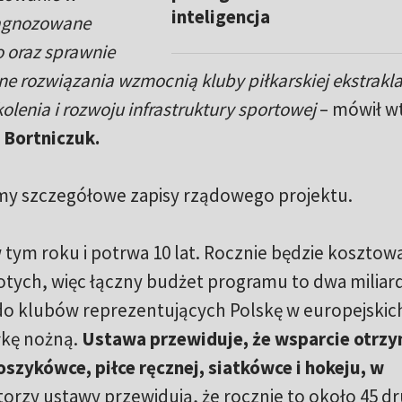
inteligencja
diagnozowane
o oraz sprawnie
rozwiązania wzmocnią kluby piłkarskiej ekstrakla
kolenia i rozwoju infrastruktury sportowej
– mówił w
 Bortniczuk.
emy szczegółowe zapisy rządowego projektu.
tym roku i potrwa 10 lat. Rocznie będzie kosztow
tych, więc łączny budżet programu to dwa miliard
 do klubów reprezentujących Polskę w europejskic
iłkę nożną.
Ustawa przewiduje, że wsparcie otrzy
szykówce, piłce ręcznej, siatkówce i hokeju, w
torzy ustawy przewidują, że rocznie to około 45 dr