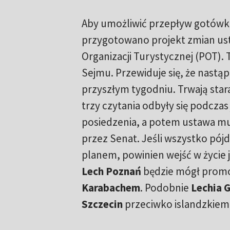
Aby umożliwić przepływ gotówk
przygotowano projekt zmian ust
Organizacji Turystycznej (POT). T
Sejmu. Przewiduje się, że nastąpi
przyszłym tygodniu. Trwają stara
trzy czytania odbyły się podcza
posiedzenia, a potem ustawa mus
przez Senat. Jeśli wszystko pójd
planem, powinien wejść w życie 
Lech Poznań
będzie mógł promow
Karabachem
. Podobnie
Lechia 
Szczecin
przeciwko islandzkie