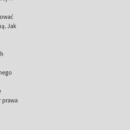
mować
ną. Jak
ch
dnego
e
r prawa