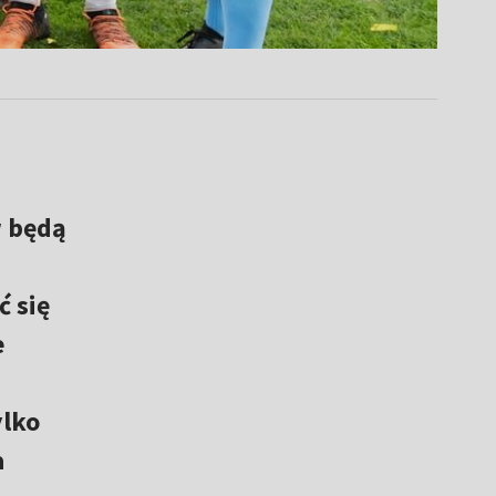
w będą
ć się
e
ylko
a