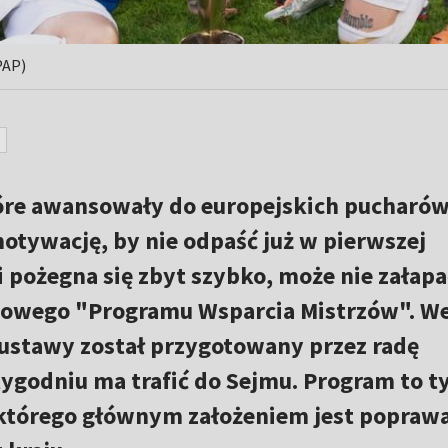
PAP)
óre awansowały do europejskich pucharó
tywację, by nie odpaść już w pierwszej
 pożegna się zbyt szybko, może nie załapa
dowego "Programu Wsparcia Mistrzów". W
 ustawy został przygotowany przez radę
ygodniu ma trafić do Sejmu. Program to t
 którego głównym założeniem jest popraw