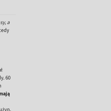
sy, a
tedy
ał
y. 60
h
mają
użyn.