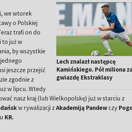
i, we wtorek
awy o Polskiej
eraz trafi on do
 to już w
nia, by wszystkie
s jednego
Lech znalazł następcę
Kamińskiego. Pół miliona z
i jeszcze przejść
gwiazdę Ekstraklasy
zie zgodnie z
już w lipcu. Wtedy
ać nasz kraj (lub Wielkopolskę) już w starciu z
Gdańsk
w rywalizacji z
Akademiją Pandew
czy
Pog
mu
KR.