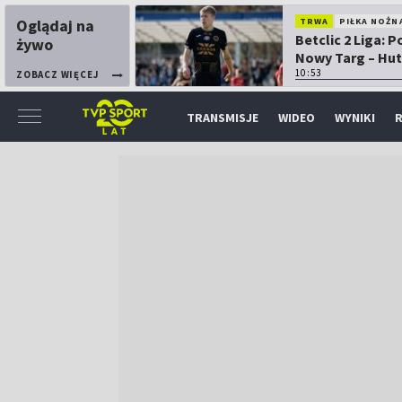
Oglądaj na
TRWA
PIŁKA NOŻN
Betclic 2 Liga: 
żywo
Nowy Targ – Hut
Kraków
10:53
ZOBACZ WIĘCEJ
TRANSMISJE
WIDEO
WYNIKI
R