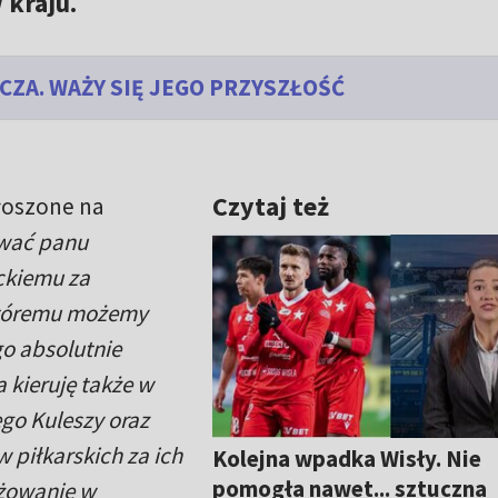
 kraju.
ZA. WAŻY SIĘ JEGO PRZYSZŁOŚĆ
Czytaj też
łoszone na
ować panu
ckiemu za
 któremu możemy
go absolutnie
kieruję także w
go Kuleszy oraz
 piłkarskich za ich
Kolejna wpadka Wisły. Nie
pomogła nawet... sztuczna
ażowanie w