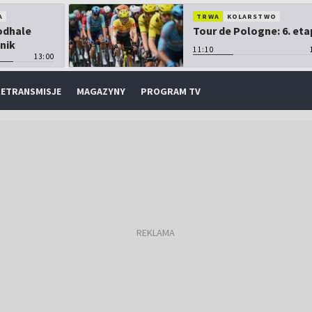
A
TRWA
KOLARSTWO
Podhale
Tour de Pologne: 6. eta
nik
11:10
13:00
ETRANSMISJE
MAGAZYNY
PROGRAM TV