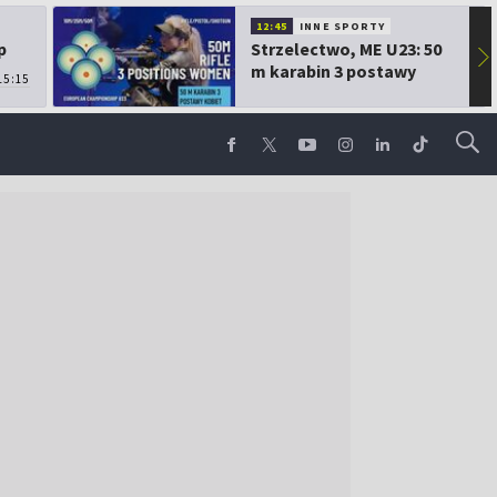
12:45
INNE SPORTY
p
Strzelectwo, ME U23: 50
▶
m karabin 3 postawy
15:15
kobiet