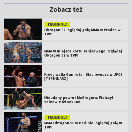
Zobacz też
TRANSMISJA
Oktagon 92: oglądaj galę MMA w Pradze w
TVP!
MMA w miejsce kortu tenisowego. Oglądaj
Oktagon 92 w TVP!
Kiedy walki Gamrota i Błachowicza w UFC?
[TERMINARZ]
Nieudany powrót McGregora. Walczył
zaledwie 69 sekund
TRANSMISJA
MMA Oktagon 90 w Berlinie: oglądaj galę w
TVP!