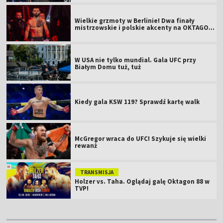
Wielkie grzmoty w Berlinie! Dwa finały
mistrzowskie i polskie akcenty na OKTAGON
61
W USA nie tylko mundial. Gala UFC przy
Białym Domu tuż, tuż
Kiedy gala KSW 119? Sprawdź kartę walk
McGregor wraca do UFC! Szykuje się wielki
rewanż
TRANSMISJA
Holzer vs. Taha. Oglądaj galę Oktagon 88 w
TVP!