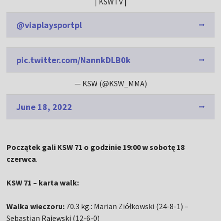
| KSWTV |
@viaplaysportpl
pic.twitter.com/NannkDLB0k
— KSW (@KSW_MMA)
June 18, 2022
Początek gali KSW 71 o godzinie 19:00 w sobotę 18
czerwca
.
KSW 71 – karta walk:
Walka wieczoru:
70.3 kg.: Marian Ziółkowski (24-8-1) –
Sebastian Rajewski (12-6-0)