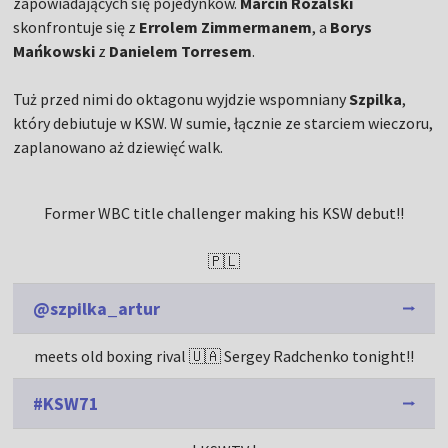
zapowiadających się pojedynków.
Marcin Różalski
skonfrontuje się z
Errolem Zimmermanem
, a
Borys
Mańkowski
z
Danielem Torresem
.
Tuż przed nimi do oktagonu wyjdzie wspomniany
Szpilka
,
który debiutuje w KSW. W sumie, łącznie ze starciem wieczoru,
zaplanowano aż dziewięć walk.
Former WBC title challenger making his KSW debut!!
🇵🇱
@szpilka_artur
meets old boxing rival 🇺🇦 Sergey Radchenko tonight!!
#KSW71