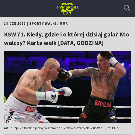
18 CZE 2022
|
SPORTY WALKI
/
MMA
KSW 71. Kiedy, gdzie i o której dzisiaj gala? Kto
walczy? Karta walk [DATA, GODZINA]
Artur Szpilka będzie jednym z zawodników walczących w KSW 71 (Fot. PAP)