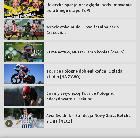
Ucieczka specjalna: oglądaj podsumowanie
ostatniego etapu TdP!
Wrocławska nuda. Trwa fatalna seria
Cracovii...
Strzelectwo, ME U23: trap kobiet [ZAPIS]
Tour de Pologne dobiegł końca! Oglądaj
studio [NA ŻYWO]
Znamy zwycięzcę Tour de Pologne.
Zdecydowało 10 sekund!
Avia Świdnik – Sandecja Nowy Sącz. Betclic
2 Liga [MECZ]