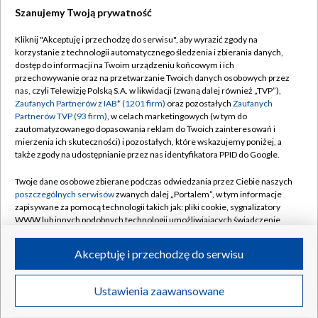
Szanujemy Twoją prywatność
TVP
Kliknij "Akceptuję i przechodzę do serwisu", aby wyrazić zgody na
korzystanie z technologii automatycznego śledzenia i zbierania danych,
Abonament TVP
Regulamin TVP
dostęp do informacji na Twoim urządzeniu końcowym i ich
Polityka prywatności
Sklep TVP
przechowywanie oraz na przetwarzanie Twoich danych osobowych przez
nas, czyli Telewizję Polską S.A. w likwidacji (zwaną dalej również „TVP”),
Biuro Reklamy
Moje zgody
Zaufanych Partnerów z IAB* (1201 firm)
oraz pozostałych
Zaufanych
Partnerów TVP (93 firm)
, w celach marketingowych (w tym do
Oferta Handlowa
Biuro reklamy
zautomatyzowanego dopasowania reklam do Twoich zainteresowań i
mierzenia ich skuteczności) i pozostałych, które wskazujemy poniżej, a
Telegazeta ogłoszenia
Kontakt
także zgody na udostępnianie przez nas identyfikatora PPID do Google.
Emisja w TVP
Twoje dane osobowe zbierane podczas odwiedzania przez Ciebie naszych
Kanały
Rada Programowa
poszczególnych serwisów
zwanych dalej „Portalem”, w tym informacje
zapisywane za pomocą technologii takich jak: pliki cookie, sygnalizatory
Ogłoszenia przetargowe
WWW lub innych podobnych technologii umożliwiających świadczenie
©2026 Telewizja Polska Spółka Akcyjna w likwidacji
dopasowanych i bezpiecznych usług, personalizację treści oraz reklam,
Akademia Telewizyjna
udostępnianie funkcji mediów społecznościowych oraz analizowanie
Akceptuję i przechodzę do serwisu
Informacje o nadawcy
ruchu w Internecie.
Centrum informacji TVP
Twoje dane osobowe zbierane podczas odwiedzania przez Ciebie
Ustawienia zaawansowane
News
Transmisje
Wideo
Więcej
poszczególnych serwisów
na Portalu, takie jak adresy IP, identyfikatory
System NOS
Twoich urządzeń końcowych i identyfikatory plików cookie, informacje o