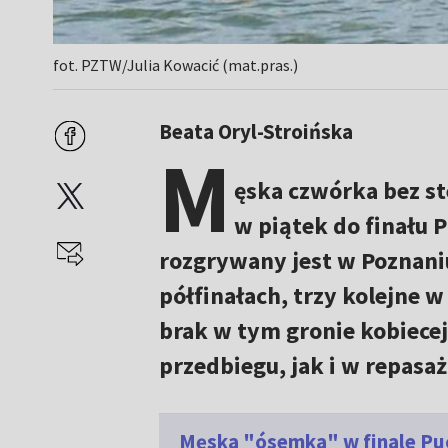
fot. PZTW/Julia Kowacić (mat.pras.)
Beata Oryl-Stroińska
M
ęska czwórka bez st
w piątek do finału 
rozgrywany jest w Poznani
półfinałach, trzy kolejne 
brak w tym gronie kobiece
przedbiegu, jak i w repasaż
Męska "ósemka" w finale Pu