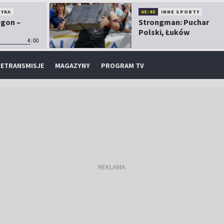
TYKA
05:45
INNE SPORTY
egon –
Strongman: Puchar
Polski, Łuków
4:00
ETRANSMISJE
MAGAZYNY
PROGRAM TV