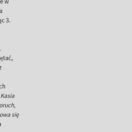
le w
a
c 3.
.
ętać,
z
ach
 Kasia
oruch,
Nowa się
a