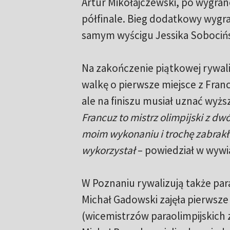
Artur Mikołajczewski, po wygran
półfinale. Bieg dodatkowy wygr
samym wyścigu Jessika Sobocińsk
Na zakończenie piątkowej rywaliz
walkę o pierwsze miejsce z Fr
ale na finiszu musiał uznać wyższ
Francuz to mistrz olimpijski z dwó
moim wykonaniu i trochę zabrakło
wykorzystał
– powiedział w wywia
W Poznaniu rywalizują także par
Michał Gadowski zajęła pierwsz
(wicemistrzów paraolimpijskich z