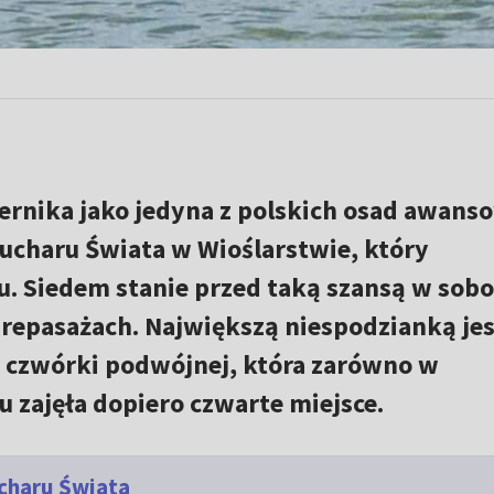
ernika jako jedyna z polskich osad awans
Pucharu Świata w Wioślarstwie, który
u. Siedem stanie przed taką szansą w sobo
w repasażach. Największą niespodzianką jes
j czwórki podwójnej, która zarówno w
u zajęła dopiero czwarte miejsce.
charu Świata