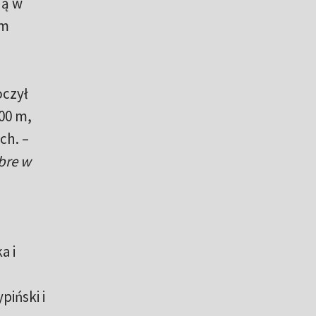
ną w
ym
oczył
00 m,
ch. –
obre w
a i
piński i