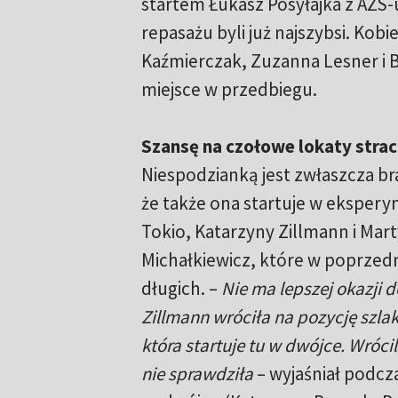
startem Łukasz Posyłajka z AZS-u
repasażu byli już najszybsi. Kob
Kaźmierczak, Zuzanna Lesner i B
miejsce w przedbiegu.
Szansę na czołowe lokaty strac
Niespodzianką jest zwłaszcza br
że także ona startuje w ekspery
Tokio, Katarzyny Zillmann i Mar
Michałkiewicz, które w poprzedn
długich. –
Nie ma lepszej okazji 
Zillmann wróciła na pozycję szla
która startuje tu w dwójce. Wrócili
nie sprawdziła
– wyjaśniał podcz