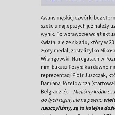
Awans męskiej czwórki bez stern
sześciu najlepszych już należy 
wynik. To wprawdzie wciąż aktua
świata, ale ze składu, który w 2
złoty medal, zostali tylko Mikoł
Wilangowski. Na regatach w Pozn
nimi Łukasz Posyłajka i dawno ni
reprezentacji Piotr Juszczak, kt
Damiana Józefowicza (startował
Belgradzie). –
Mieliśmy krótki cz
do tych regat, ale na pewno
wiele
nauczyliśmy, są to kolejne doś