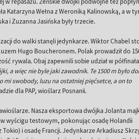
ej w repasażu. Żeńskie dwójki podwójne też popły
ała Katarzyna Wełna z Weroniką Kalinowską, a w t
a i Zuzanna Jasińska były trzecie.
acji do walki stanęli jedynkarze. Wiktor Chabel st
ancuzem Hugo Boucheronem. Polak prowadził do 15
ość rywala. Obaj zapewnili sobie udział w półfinała
jki, a więc nie byle jaki zawodnik. Te 1500 m było d
 mi swobody, luzu na ostatniej pięćsetce, a on to
dzie dla PAP, wioślarz Posnanii.
awioślarze. Nasza eksportowa dwójka Jolanta majk
e w wyścigu testowym, pokonując osadę Holandii
 Tokio) i osadę Francji. Jedynkarze Arkadiusz Skrzy