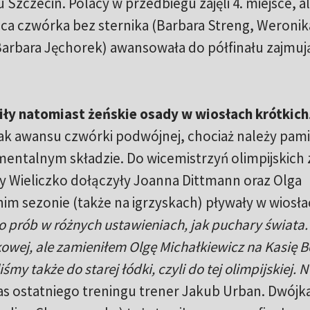
 Szczecin. Polacy w przedbiegu zajęli 4. miejsce, a
ieca czwórka bez sternika (Barbara Streng, Weronik
arbara Jęchorek) awansowała do półfinału zajmują
iły natomiast żeńskie osady w wiosłach krótkich
ak awansu czwórki podwójnej, chociaż należy pami
mentalnym składzie. Do wicemistrzyń olimpijskich 
ty Wieliczko dołączyły Joanna Dittmann oraz Olga
im sezonie (także na igrzyskach) pływały w wiosł
do prób w różnych ustawieniach, jak puchary świata.
kowej, ale zamieniłem Olgę Michałkiewicz na Kasię B
śmy także do starej łódki, czyli do tej olimpijskiej. 
as ostatniego treningu trener Jakub Urban. Dwójk