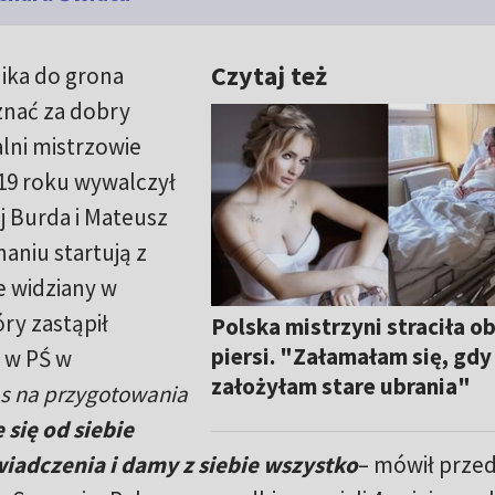
Czytaj też
ika do grona
uznać za dobry
lni mistrzowie
019 roku wywalczył
aj Burda i Mateusz
aniu startują z
e widziany w
óry zastąpił
Polska mistrzyni straciła ob
piersi. "Załamałam się, gdy
 w PŚ w
założyłam stare ubrania"
as na przygotowania
 się od siebie
wiadczenia i damy z siebie wszystko
– mówił prze