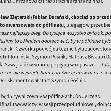
lina Chrzanowska) też straciła szansę na finał.
aw Ziętarski/Fabian Barański, chociaż po przed
 to awansowała do półfinału
, ulegając w przedbi
 nasz najlepszy bieg. Do tysiąca wszystko było ok, p
usimy to z Mirkiem dopracować, by w półfinale było 
Barański. Czwórka podwójna też nie była zadowolon
otr Płomiński, Szymon Pośnik, Mateusz Biskup i D
dą Szwajcarii i w sobotę popłyną w repasażu. –
Tutaj
trochę nie wyszedł. Strata do Szwajcarów bardzo mał
dł
– skomentował start Szymon Pośnik.
 będą rywalizowały w półfinałach. Do Jerzego
finału wywalczył w sesji przedpołudniowej, dołąc