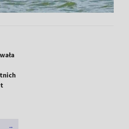
owała
tnich
t