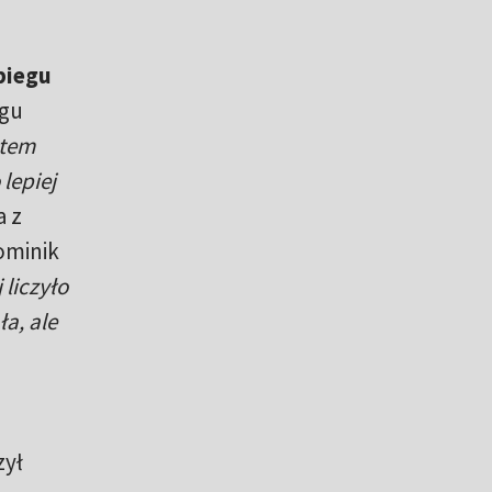
biegu
egu
otem
lepiej
a z
ominik
 liczyło
a, ale
zył