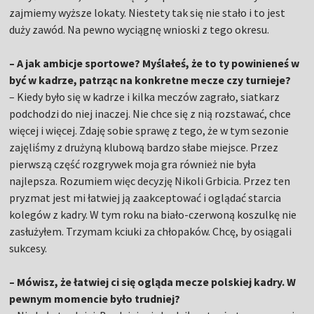
zajmiemy wyższe lokaty. Niestety tak się nie stało i to jest
duży zawód. Na pewno wyciągnę wnioski z tego okresu.
– A jak ambicje sportowe? Myślałeś, że to ty powinieneś w
być w kadrze, patrząc na konkretne mecze czy turnieje?
– Kiedy było się w kadrze i kilka meczów zagrało, siatkarz
podchodzi do niej inaczej. Nie chce się z nią rozstawać, chce
więcej i więcej. Zdaję sobie sprawę z tego, że w tym sezonie
zajęliśmy z drużyną klubową bardzo słabe miejsce. Przez
pierwszą część rozgrywek moja gra również nie była
najlepsza. Rozumiem więc decyzję Nikoli Grbicia. Przez ten
pryzmat jest mi łatwiej ją zaakceptować i oglądać starcia
kolegów z kadry. W tym roku na biało-czerwoną koszulkę nie
zasłużyłem. Trzymam kciuki za chłopaków. Chcę, by osiągali
sukcesy.
– Mówisz, że łatwiej ci się ogląda mecze polskiej kadry. W
pewnym momencie było trudniej?