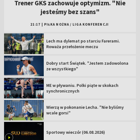
Trener GKS zachowuje optymizm. "Nie
jesteśmy bez szans"
21:17
|
PIŁKA NOŻNA
/
LIGA KONFERENCJI
Lech ma dylemat po starciu Farerami.
Roważa przełożenie meczu
Dobry start Świątek. "Jestem zadowolona
ze wszystkiego"
ME w pływaniu. Polki piąte w skokach
synchronicznych
Wierzą w pokonanie Lecha. "Nie byliśmy
wcale gorsi"
Sportowy wieczór (06.08.2026)