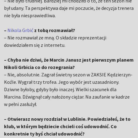
– Nie było trudniej. Bardziej mi chodziło o to, że ten sezon nie
był udany. Ta perspektywa daje mi poczucie, że decyzja trenera
nie była niesprawiedliwa.
–
Nikola Grbić
z tobą rozmawiał?
– Nie rozmawiał ze mną. O składzie reprezentacji
dowiedziałem się z internetu.
– Chyba nie dziwi, że Marcin Janusz jest pierwszym planem
Nikoli Grbicia co do rozegrania?
– Nie, absolutnie. Zagrał świetny sezon w ZAKSIE Kędzierzyn-
Koźle. Wygrał trzy trofea. Jego wybór jest uzasadniony.
Dziwne byłoby, gdyby było inaczej. Wielki szacunek dla
Marcina. Dźwignął cały nałożony ciężar. Na zaufanie w kadrze
w pełni zasłużył.
– Otwierasz nowy rozdział w Lublinie. Powiedziałeś, że to
klub, w którym będziecie chcieli coś udowodnić. Co
konkretnie ty byś chciał udowodnić?