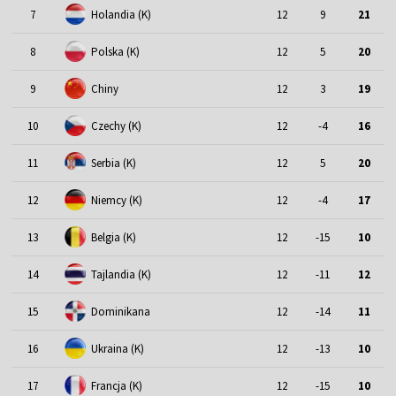
7
Holandia (K)
12
9
21
8
Polska (K)
12
5
20
9
Chiny
12
3
19
10
Czechy (K)
12
-4
16
11
Serbia (K)
12
5
20
12
Niemcy (K)
12
-4
17
13
Belgia (K)
12
-15
10
14
Tajlandia (K)
12
-11
12
15
Dominikana
12
-14
11
16
Ukraina (K)
12
-13
10
17
Francja (K)
12
-15
10