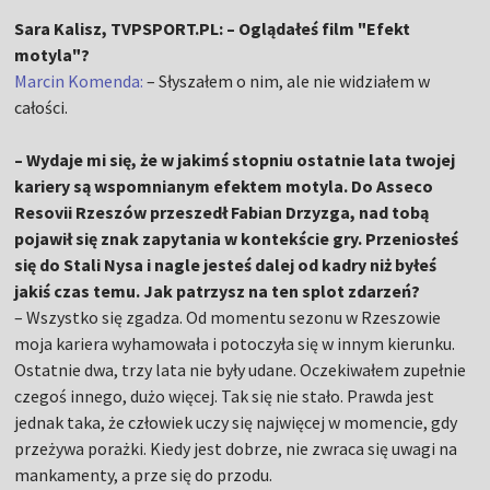
Sara Kalisz, TVPSPORT.PL: – Oglądałeś film "Efekt
motyla"?
Marcin Komenda:
– Słyszałem o nim, ale nie widziałem w
całości.
– Wydaje mi się, że w jakimś stopniu ostatnie lata twojej
kariery są wspomnianym efektem motyla. Do Asseco
Resovii Rzeszów przeszedł Fabian Drzyzga, nad tobą
pojawił się znak zapytania w kontekście gry. Przeniosłeś
się do Stali Nysa i nagle jesteś dalej od kadry niż byłeś
jakiś czas temu. Jak patrzysz na ten splot zdarzeń?
– Wszystko się zgadza. Od momentu sezonu w Rzeszowie
moja kariera wyhamowała i potoczyła się w innym kierunku.
Ostatnie dwa, trzy lata nie były udane. Oczekiwałem zupełnie
czegoś innego, dużo więcej. Tak się nie stało. Prawda jest
jednak taka, że człowiek uczy się najwięcej w momencie, gdy
przeżywa porażki. Kiedy jest dobrze, nie zwraca się uwagi na
mankamenty, a prze się do przodu.