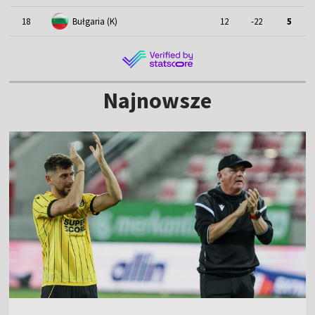
18
Bułgaria (K)
12
-22
5
Najnowsze