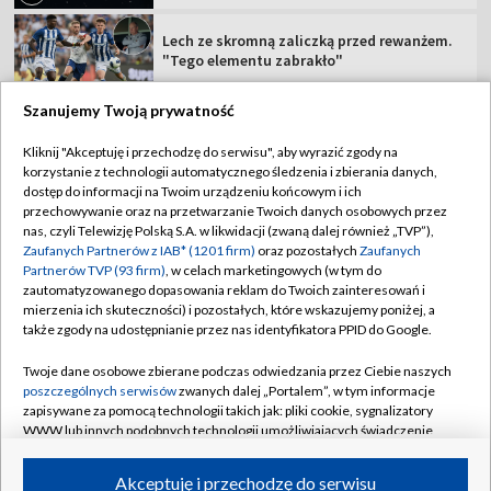
Lech ze skromną zaliczką przed rewanżem.
"Tego elementu zabrakło"
Szanujemy Twoją prywatność
Kliknij "Akceptuję i przechodzę do serwisu", aby wyrazić zgody na
korzystanie z technologii automatycznego śledzenia i zbierania danych,
TVP
dostęp do informacji na Twoim urządzeniu końcowym i ich
Abonament TVP
Regulamin TVP
przechowywanie oraz na przetwarzanie Twoich danych osobowych przez
nas, czyli Telewizję Polską S.A. w likwidacji (zwaną dalej również „TVP”),
Polityka prywatności
Sklep TVP
Zaufanych Partnerów z IAB* (1201 firm)
oraz pozostałych
Zaufanych
Partnerów TVP (93 firm)
, w celach marketingowych (w tym do
Biuro Reklamy
Moje zgody
zautomatyzowanego dopasowania reklam do Twoich zainteresowań i
mierzenia ich skuteczności) i pozostałych, które wskazujemy poniżej, a
Oferta Handlowa
Biuro reklamy
także zgody na udostępnianie przez nas identyfikatora PPID do Google.
Telegazeta ogłoszenia
Kontakt
Twoje dane osobowe zbierane podczas odwiedzania przez Ciebie naszych
Emisja w TVP
poszczególnych serwisów
zwanych dalej „Portalem”, w tym informacje
zapisywane za pomocą technologii takich jak: pliki cookie, sygnalizatory
Kanały
Rada Programowa
WWW lub innych podobnych technologii umożliwiających świadczenie
dopasowanych i bezpiecznych usług, personalizację treści oraz reklam,
Ogłoszenia przetargowe
udostępnianie funkcji mediów społecznościowych oraz analizowanie
©2026 Telewizja Polska Spółka Akcyjna w likwidacji
Akceptuję i przechodzę do serwisu
ruchu w Internecie.