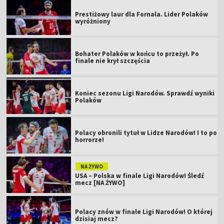
Prestiżowy laur dla Fornala. Lider Polaków
wyróżniony
Bohater Polaków w końcu to przeżył. Po
finale nie krył szczęścia
Koniec sezonu Ligi Narodów. Sprawdź wyniki
Polaków
Polacy obronili tytuł w Lidze Narodów! I to po
horrorze!
NA ŻYWO
USA – Polska w finale Ligi Narodów! Śledź
mecz [NA ŻYWO]
Polacy znów w finale Ligi Narodów! O której
dzisiaj mecz?