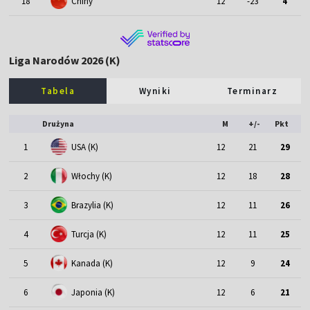
18
Chiny
12
-23
4
Liga Narodów 2026 (K)
Tabela
Wyniki
Terminarz
Drużyna
M
+/-
Pkt
1
USA (K)
12
21
29
2
Włochy (K)
12
18
28
3
Brazylia (K)
12
11
26
4
Turcja (K)
12
11
25
5
Kanada (K)
12
9
24
6
Japonia (K)
12
6
21