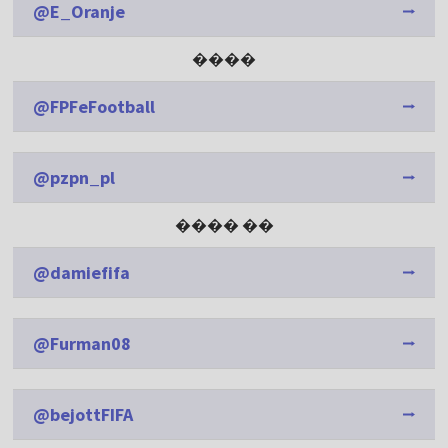
@E_Oranje
����
@FPFeFootball
@pzpn_pl
���� ��
@damiefifa
@Furman08
@bejottFIFA