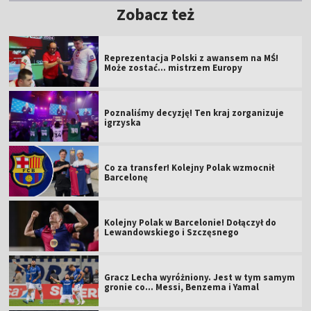
Zobacz też
Reprezentacja Polski z awansem na MŚ!
Może zostać... mistrzem Europy
Poznaliśmy decyzję! Ten kraj zorganizuje
igrzyska
Co za transfer! Kolejny Polak wzmocnił
Barcelonę
Kolejny Polak w Barcelonie! Dołączył do
Lewandowskiego i Szczęsnego
Gracz Lecha wyróżniony. Jest w tym samym
gronie co... Messi, Benzema i Yamal