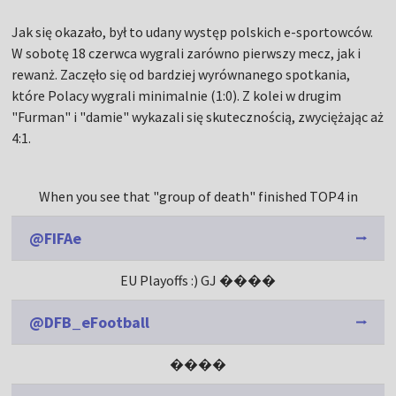
Jak się okazało, był to udany występ polskich e-sportowców.
W sobotę 18 czerwca wygrali zarówno pierwszy mecz, jak i
rewanż. Zaczęło się od bardziej wyrównanego spotkania,
które Polacy wygrali minimalnie (1:0). Z kolei w drugim
"Furman" i "damie" wykazali się skutecznością, zwyciężając aż
4:1.
When you see that "group of death" finished TOP4 in
@FIFAe
EU Playoffs :) GJ ����
@DFB_eFootball
����