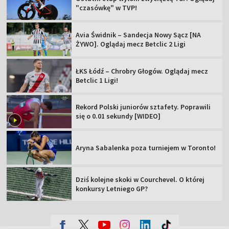
"czasówkę" w TVP!
Avia Świdnik – Sandecja Nowy Sącz [NA
ŻYWO]. Oglądaj mecz Betclic 2 Ligi
ŁKS Łódź – Chrobry Głogów. Oglądaj mecz
Betclic 1 Ligi!
Rekord Polski juniorów sztafety. Poprawili
się o 0.01 sekundy [WIDEO]
Aryna Sabalenka poza turniejem w Toronto!
Dziś kolejne skoki w Courchevel. O której
konkursy Letniego GP?