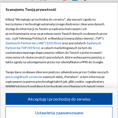
TVP
Szanujemy Twoją prywatność
Abonament TVP
Regulamin TVP
Kliknij "Akceptuję i przechodzę do serwisu", aby wyrazić zgody na
Polityka prywatności
Sklep TVP
korzystanie z technologii automatycznego śledzenia i zbierania danych,
dostęp do informacji na Twoim urządzeniu końcowym i ich
Biuro Reklamy
Moje zgody
przechowywanie oraz na przetwarzanie Twoich danych osobowych przez
nas, czyli Telewizję Polską S.A. w likwidacji (zwaną dalej również „TVP”),
Oferta Handlowa
Biuro reklamy
Zaufanych Partnerów z IAB* (1201 firm)
oraz pozostałych
Zaufanych
Partnerów TVP (93 firm)
, w celach marketingowych (w tym do
Telegazeta ogłoszenia
Kontakt
zautomatyzowanego dopasowania reklam do Twoich zainteresowań i
Emisja w TVP
mierzenia ich skuteczności) i pozostałych, które wskazujemy poniżej, a
także zgody na udostępnianie przez nas identyfikatora PPID do Google.
Kanały
Rada Programowa
Twoje dane osobowe zbierane podczas odwiedzania przez Ciebie naszych
Ogłoszenia przetargowe
poszczególnych serwisów
zwanych dalej „Portalem”, w tym informacje
©2026 Telewizja Polska Spółka Akcyjna w likwidacji
zapisywane za pomocą technologii takich jak: pliki cookie, sygnalizatory
Akademia Telewizyjna
WWW lub innych podobnych technologii umożliwiających świadczenie
Informacje o nadawcy
dopasowanych i bezpiecznych usług, personalizację treści oraz reklam,
udostępnianie funkcji mediów społecznościowych oraz analizowanie
Akceptuję i przechodzę do serwisu
Centrum informacji TVP
ruchu w Internecie.
System NOS
Twoje dane osobowe zbierane podczas odwiedzania przez Ciebie
Ustawienia zaawansowane
News
Transmisje
Wideo
Więcej
poszczególnych serwisów
na Portalu, takie jak adresy IP, identyfikatory
Zgłoś program (ROPAT)