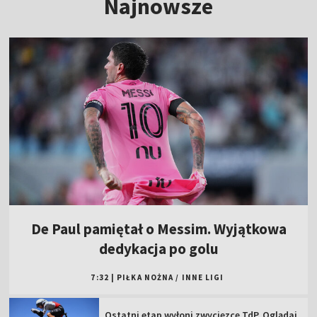
Najnowsze
De Paul pamiętał o Messim. Wyjątkowa
dedykacja po golu
7:32
|
PIŁKA NOŻNA
/
INNE LIGI
Ostatni etap wyłoni zwycięzcę TdP. Oglądaj