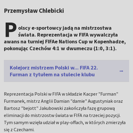
Przemysław Chlebicki
P
olscy e-sportowcy jadą na mistrzostwa
świata. Reprezentacja w FIFA wywalczyła
awans na turniej FIFAe Nations Cup w Kopenhadze,
pokonując Czechów 4:1 w dwumeczu (1:0, 3:1).
Kolejorz mistrzem Polski w... FIFA 22.
Furman z tytułem na stulecie klubu
Reprezentacja Polski w FIFA w składzie Kacper "Furman"
Furmanek, mistrz Anglii Damian "damie" Augustyniak oraz
Bartosz "bejott" Jakubowski zakończyła fazę grupową
eliminacji do mistrzostw świata w FIFA na trzeciej pozycji.
Tym samym wzięła udział w play-offach, w których zmierzyła
się z Czechami.