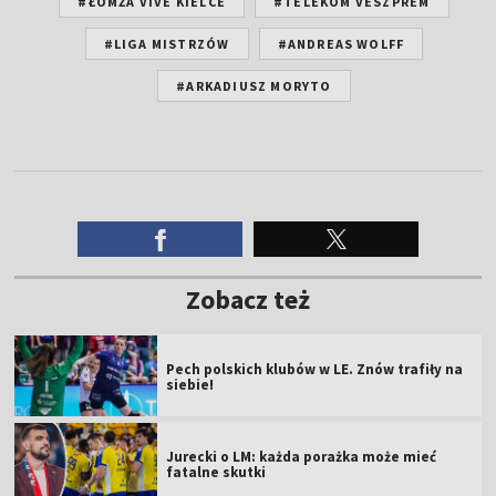
#ŁOMŻA VIVE KIELCE
#TELEKOM VESZPREM
#LIGA MISTRZÓW
#ANDREAS WOLFF
#ARKADIUSZ MORYTO
Zobacz też
Pech polskich klubów w LE. Znów trafiły na
siebie!
Jurecki o LM: każda porażka może mieć
fatalne skutki