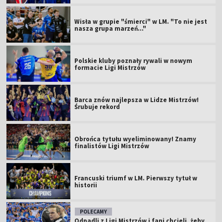
Wisła w grupie "śmierci" w LM. "To nie jest
nasza grupa marzeń..."
Polskie kluby poznały rywali w nowym
formacie Ligi Mistrzów
Barca znów najlepsza w Lidze Mistrzów!
Śrubuje rekord
Obrońca tytułu wyeliminowany! Znamy
finalistów Ligi Mistrzów
Francuski triumf w LM. Pierwszy tytuł w
historii
POLECAMY
Odpadli z Ligi Mistrzów i fani chcieli, żeby