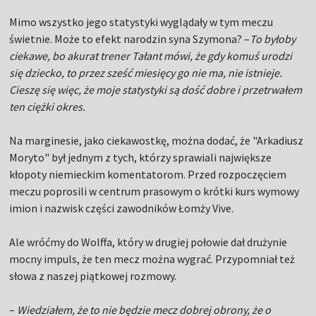
Mimo wszystko jego statystyki wyglądały w tym meczu
świetnie. Może to efekt narodzin syna Szymona? –
To byłoby
ciekawe, bo akurat trener Tałant mówi, że gdy komuś urodzi
się dziecko, to przez sześć miesięcy go nie ma, nie istnieje.
Cieszę się więc, że moje statystyki są dość dobre i przetrwałem
ten ciężki okres.
Na marginesie, jako ciekawostkę, można dodać, że "Arkadiusz
Moryto" był jednym z tych, którzy sprawiali największe
kłopoty niemieckim komentatorom. Przed rozpoczęciem
meczu poprosili w centrum prasowym o krótki kurs wymowy
imion i nazwisk części zawodników Łomży Vive.
Ale wróćmy do Wolffa, który w drugiej połowie dał drużynie
mocny impuls, że ten mecz można wygrać. Przypomniał też
słowa z naszej piątkowej rozmowy.
–
Wiedziałem, że to nie będzie mecz dobrej obrony, że o