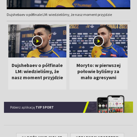
Dujshebaev o półfinale LM: wiedzieliśmy, że nasz moment przyjdzie
Dujshebaev o półfinale
Moryto: w pierwszej
LM: wiedzieliśmy, że
połowie byliśmy za
nasz moment przyjdzie
mało agresywni
Pobierz aplikację
TVP SPORT