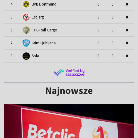
4
BVB Dortmund
0
0
0
5
Esbjerg
0
0
0
6
FTC-Rail Cargo
0
0
0
7
Krim Ljubljana
0
0
0
8
Sola
0
0
0
Najnowsze