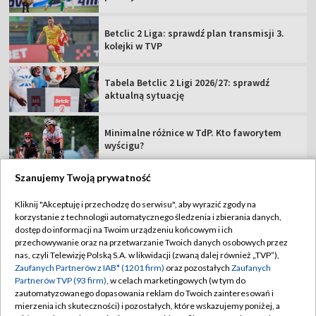
Betclic 2 Liga: sprawdź plan transmisji 3.
kolejki w TVP
Tabela Betclic 2 Ligi 2026/27: sprawdź
aktualną sytuację
Minimalne różnice w TdP. Kto faworytem
wyścigu?
Szanujemy Twoją prywatność
Kliknij "Akceptuję i przechodzę do serwisu", aby wyrazić zgody na
korzystanie z technologii automatycznego śledzenia i zbierania danych,
TVP
dostęp do informacji na Twoim urządzeniu końcowym i ich
Abonament TVP
Regulamin TVP
przechowywanie oraz na przetwarzanie Twoich danych osobowych przez
nas, czyli Telewizję Polską S.A. w likwidacji (zwaną dalej również „TVP”),
Polityka prywatności
Sklep TVP
Zaufanych Partnerów z IAB* (1201 firm)
oraz pozostałych
Zaufanych
Partnerów TVP (93 firm)
, w celach marketingowych (w tym do
Biuro Reklamy
Moje zgody
zautomatyzowanego dopasowania reklam do Twoich zainteresowań i
mierzenia ich skuteczności) i pozostałych, które wskazujemy poniżej, a
Oferta Handlowa
Biuro reklamy