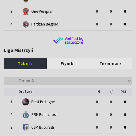
3
One Veszprem
0
0
0
4
Partizan Belgrad
0
0
0
Liga Mistrzyń
Tabela
Wyniki
Terminarz
Drużyna
M
+/-
Pkt
1
Brest Bretagne
0
0
0
2
ZRK Buducnost
0
0
0
3
CSM Bucuresti
0
0
0