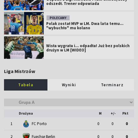
odszedł. Trener odpowiada
POLECAMY
Polak został MVP w LM. Dwa lata temu...
"wybuchło" mu kolano
Wisła wygrała i... odpadła! Już bez polskich
drużyn w LM [WIDEO]
Liga Mistrzów
Tabela
Wyniki
Terminarz
Drużyna
M
+/-
Pkt
1
FC Porto
0
0
0
2
Fuechse Berlin
0
0
0