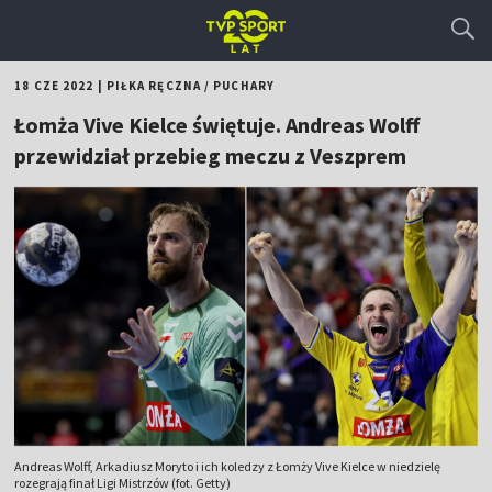
18 CZE 2022
|
PIŁKA RĘCZNA
/
PUCHARY
Łomża Vive Kielce świętuje. Andreas Wolff
przewidział przebieg meczu z Veszprem
Andreas Wolff, Arkadiusz Moryto i ich koledzy z Łomży Vive Kielce w niedzielę
rozegrają finał Ligi Mistrzów (fot. Getty)