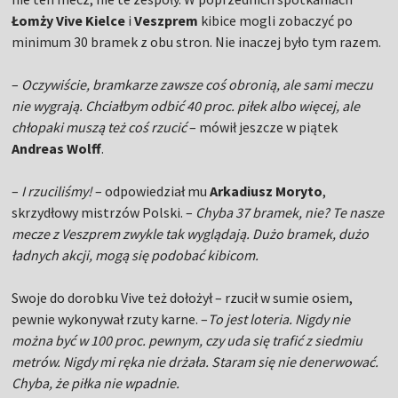
Łomży Vive Kielce
i
Veszprem
kibice mogli zobaczyć po
minimum 30 bramek z obu stron. Nie inaczej było tym razem.
–
Oczywiście, bramkarze zawsze coś obronią, ale sami meczu
nie wygrają. Chciałbym odbić 40 proc. piłek albo więcej, ale
chłopaki muszą też coś rzucić
– mówił jeszcze w piątek
Andreas Wolff
.
–
I rzuciliśmy!
– odpowiedział mu
Arkadiusz Moryto
,
skrzydłowy mistrzów Polski. –
Chyba 37 bramek, nie? Te nasze
mecze z Veszprem zwykle tak wyglądają. Dużo bramek, dużo
ładnych akcji, mogą się podobać kibicom.
Swoje do dorobku Vive też dołożył – rzucił w sumie osiem,
pewnie wykonywał rzuty karne. –
To jest loteria. Nigdy nie
można być w 100 proc. pewnym, czy uda się trafić z siedmiu
metrów. Nigdy mi ręka nie drżała. Staram się nie denerwować.
Chyba, że piłka nie wpadnie.