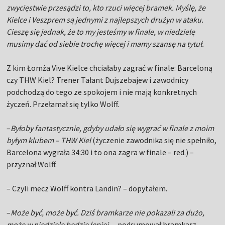
zwycięstwie przesądzi to, kto rzuci więcej bramek. Myślę, że
Kielce i Veszprem są jednymi z najlepszych drużyn w ataku.
Cieszę się jednak, że to my jesteśmy w finale, w niedzielę
musimy dać od siebie trochę więcej i mamy szansę na tytuł.
Z kim Łomża Vive Kielce chciałaby zagrać w finale: Barceloną
czy THW Kiel? Trener Tałant Dujszebajew i zawodnicy
podchodzą do tego ze spokojem i nie mają konkretnych
życzeń. Przełamał się tylko Wolff.
–
Byłoby fantastycznie, gdyby udało się wygrać w finale z moim
byłym klubem – THW Kiel
(życzenie zawodnika się nie spełniło,
Barcelona wygrała 34:30 i to ona zagra w finale – red.) –
przyznał Wolff.
– Czyli mecz Wolff kontra Landin? – dopytałem.
–
Może być, może być. Dziś bramkarze nie pokazali za dużo,
może w niedzielę będzie lepiej.
– podsumował bramkarz