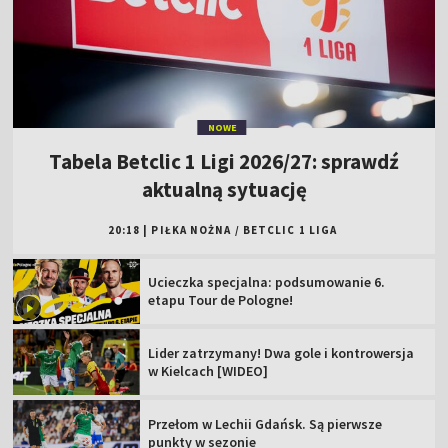
NOWE
Tabela Betclic 1 Ligi 2026/27: sprawdź
aktualną sytuację
20:18
|
PIŁKA NOŻNA
/
BETCLIC 1 LIGA
Ucieczka specjalna: podsumowanie 6.
etapu Tour de Pologne!
Lider zatrzymany! Dwa gole i kontrowersja
w Kielcach [WIDEO]
Przełom w Lechii Gdańsk. Są pierwsze
punkty w sezonie