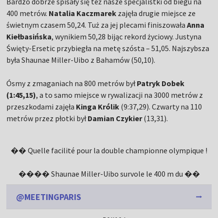
Bardzo dobrze spisały się też nasze specjalistki od biegu na
400 metrów.
Natalia Kaczmarek
zajęła drugie miejsce ze
świetnym czasem 50,24. Tuż za jej plecami finiszowała
Anna
Kiełbasińska
, wynikiem 50,28 bijąc rekord życiowy. Justyna
Święty-Ersetic przybiegła na metę szósta – 51,05. Najszybsza
była Shaunae Miller-Uibo z Bahamów (50,10).
Ósmy z zmaganiach na 800 metrów był
Patryk Dobek
(1:45,15)
, a to samo miejsce w rywalizacji na 3000 metrów z
przeszkodami zajęła
Kinga Królik
(9:37,29). Czwarty na 110
metrów przez płotki był
Damian Czykier
(13,31).
�� Quelle facilité pour la double championne olympique !
���� Shaunae Miller-Uibo survole le 400 m du ��
@MEETINGPARIS