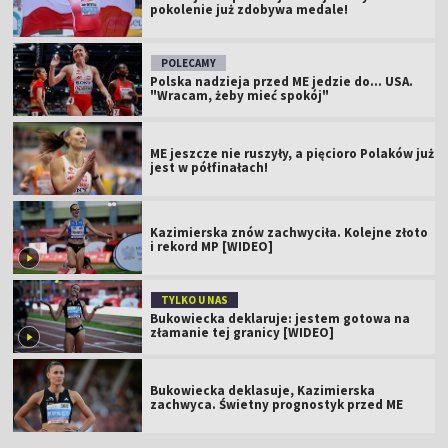
pokolenie już zdobywa medale!
POLECAMY
Polska nadzieja przed ME jedzie do... USA.
"Wracam, żeby mieć spokój"
ME jeszcze nie ruszyły, a pięcioro Polaków już
jest w półfinałach!
Kazimierska znów zachwyciła. Kolejne złoto
i rekord MP [WIDEO]
TYLKO U NAS
Bukowiecka deklaruje: jestem gotowa na
złamanie tej granicy [WIDEO]
Bukowiecka deklasuje, Kazimierska
zachwyca. Świetny prognostyk przed ME