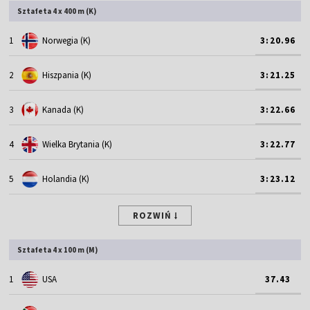
Sztafeta 4 x 400 m (K)
1
Norwegia (K)
3:20.96
2
Hiszpania (K)
3:21.25
3
Kanada (K)
3:22.66
4
Wielka Brytania (K)
3:22.77
5
Holandia (K)
3:23.12
ROZWIŃ
Sztafeta 4 x 100 m (M)
1
USA
37.43