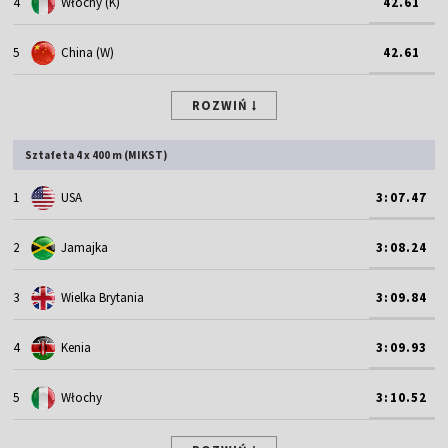
4
Włochy (K)
42.61
5
China (W)
42.61
ROZWIŃ
Sztafeta 4 x 400 m (MIKST)
1
USA
3:07.47
2
Jamajka
3:08.24
3
Wielka Brytania
3:09.84
4
Kenia
3:09.93
5
Włochy
3:10.52