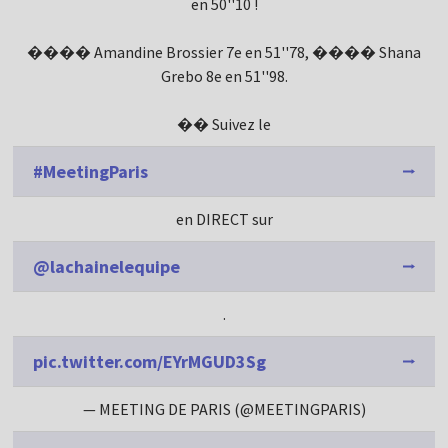
en 50''10 !
���� Amandine Brossier 7e en 51''78, ���� Shana
Grebo 8e en 51''98.
�� Suivez le
#MeetingParis
en DIRECT sur
@lachainelequipe
.
pic.twitter.com/EYrMGUD3Sg
— MEETING DE PARIS (@MEETINGPARIS)