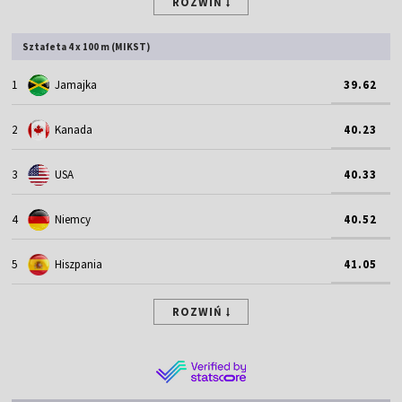
ROZWIŃ
Sztafeta 4 x 100 m (MIKST)
1
Jamajka
39.62
2
Kanada
40.23
3
USA
40.33
4
Niemcy
40.52
5
Hiszpania
41.05
ROZWIŃ