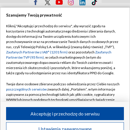
TVP
Szanujemy Twoją prywatność
Abonament TVP
Regulamin TVP
Kliknij "Akceptuję i przechodzę do serwisu", aby wyrazić zgody na
Polityka prywatności
Sklep TVP
korzystanie z technologii automatycznego śledzenia i zbierania danych,
dostęp do informacji na Twoim urządzeniu końcowym i ich
Biuro Reklamy
Moje zgody
przechowywanie oraz na przetwarzanie Twoich danych osobowych przez
nas, czyli Telewizję Polską S.A. w likwidacji (zwaną dalej również „TVP”),
Oferta Handlowa
Biuro reklamy
Zaufanych Partnerów z IAB* (1201 firm)
oraz pozostałych
Zaufanych
Partnerów TVP (93 firm)
, w celach marketingowych (w tym do
Telegazeta ogłoszenia
Kontakt
zautomatyzowanego dopasowania reklam do Twoich zainteresowań i
Emisja w TVP
mierzenia ich skuteczności) i pozostałych, które wskazujemy poniżej, a
także zgody na udostępnianie przez nas identyfikatora PPID do Google.
Kanały
Rada Programowa
Twoje dane osobowe zbierane podczas odwiedzania przez Ciebie naszych
Ogłoszenia przetargowe
poszczególnych serwisów
zwanych dalej „Portalem”, w tym informacje
©2026 Telewizja Polska Spółka Akcyjna w likwidacji
zapisywane za pomocą technologii takich jak: pliki cookie, sygnalizatory
Akademia Telewizyjna
WWW lub innych podobnych technologii umożliwiających świadczenie
Informacje o nadawcy
dopasowanych i bezpiecznych usług, personalizację treści oraz reklam,
udostępnianie funkcji mediów społecznościowych oraz analizowanie
Akceptuję i przechodzę do serwisu
Centrum informacji TVP
ruchu w Internecie.
System NOS
Twoje dane osobowe zbierane podczas odwiedzania przez Ciebie
Ustawienia zaawansowane