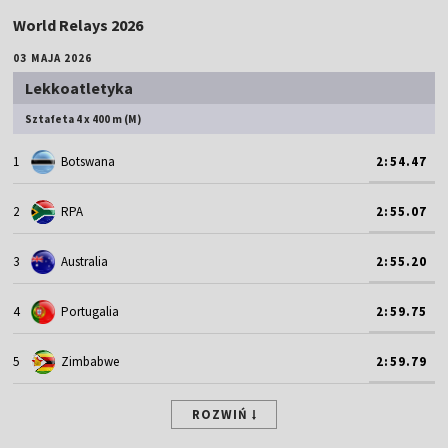
World Relays 2026
03 MAJA 2026
Lekkoatletyka
Sztafeta 4 x 400 m (M)
1
Botswana
2:54.47
2
RPA
2:55.07
3
Australia
2:55.20
4
Portugalia
2:59.75
5
Zimbabwe
2:59.79
ROZWIŃ