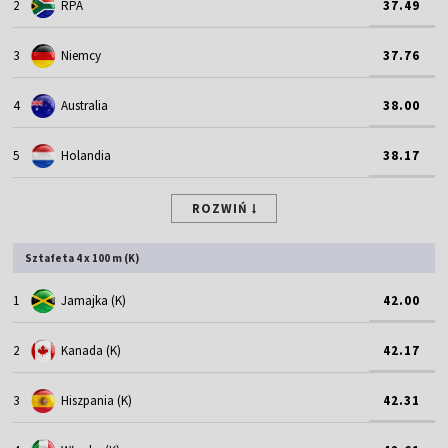
2
RPA
37.49
3
Niemcy
37.76
4
Australia
38.00
5
Holandia
38.17
ROZWIŃ
Sztafeta 4 x 100 m (K)
1
Jamajka (K)
42.00
2
Kanada (K)
42.17
3
Hiszpania (K)
42.31