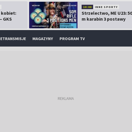
10:00
INNE SPORTY
 kobiet:
Strzelectwo, ME U23: 5
 – GKS
m karabin 3 postawy
mężczyzn
ETRANSMISJE
MAGAZYNY
PROGRAM TV