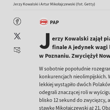
Jerzy Kowalski i Artur Mikołajczewski (fot. Getty)
PAP
J
erzy Kowalski zajął pi
finale A jedynek wag
w Poznaniu. Zwyciężył No
W sobotnie popołudnie rozegrano
konkurencjach nieolimpijskich. 
lekkiej wystąpiło dwóch Polaków
odegrali znaczącej roli w wyścigu
blisko 12 sekund do zwycięzcy, 
stawkę Mikołajczewski aż 21. Ob