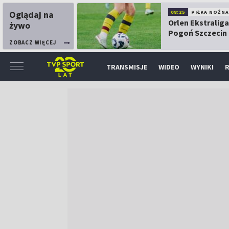
Oglądaj na
08:25
PIŁKA NOŻNA
Orlen Ekstraliga
żywo
Pogoń Szczecin
Górnik Łęczna
ZOBACZ WIĘCEJ
TRANSMISJE
WIDEO
WYNIKI
R