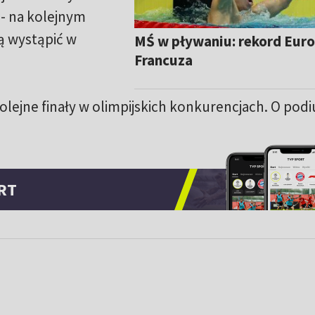
- na kolejnym
ą wystąpić w
MŚ w pływaniu: rekord Eur
Francuza
olejne finały w olimpijskich konkurencjach. O pod
RT