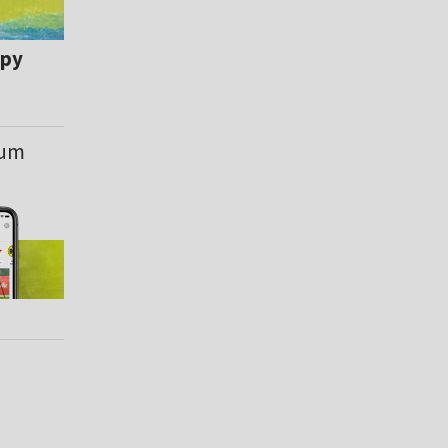
opy
ium