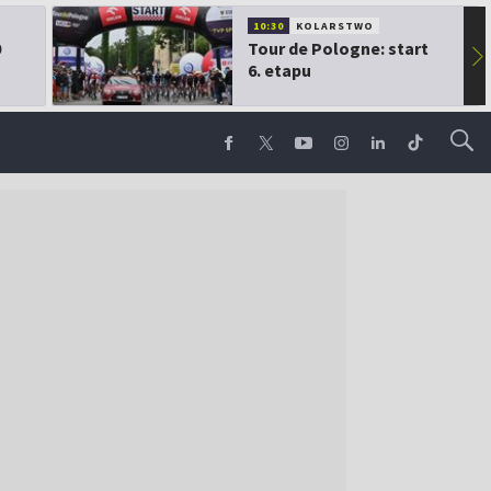
10:30
KOLARSTWO
0
Tour de Pologne: start
▶
6. etapu