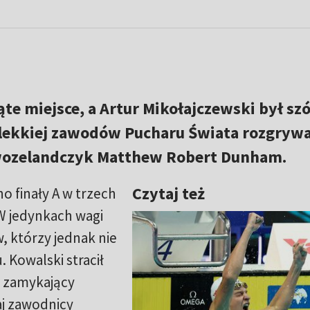
ąte miejsce, a Artur Mikołajczewski był sz
i lekkiej zawodów Pucharu Świata rozgryw
wozelandczyk Matthew Robert Dunham.
Czytaj też
 finały A w trzech
W jedynkach wagi
, którzy jednak nie
. Kowalski stracił
a zamykający
aj zawodnicy