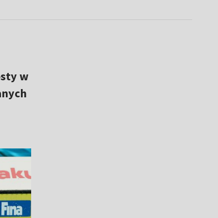
ósty w
anych