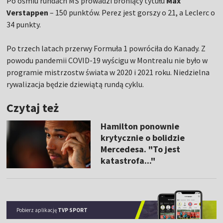
Po ośmiu rundach MŚ prowadzi broniący tytułu
Max
Verstappen
– 150 punktów. Perez jest gorszy o 21, a Leclerc o
34 punkty.
Po trzech latach przerwy Formuła 1 powróciła do Kanady. Z
powodu pandemii COVID-19 wyścigu w Montrealu nie było w
programie mistrzostw świata w 2020 i 2021 roku. Niedzielna
rywalizacja będzie dziewiątą rundą cyklu.
Czytaj też
Hamilton ponownie
krytycznie o bolidzie
Mercedesa. "To jest
katastrofa..."
Pobierz aplikację
TVP SPORT