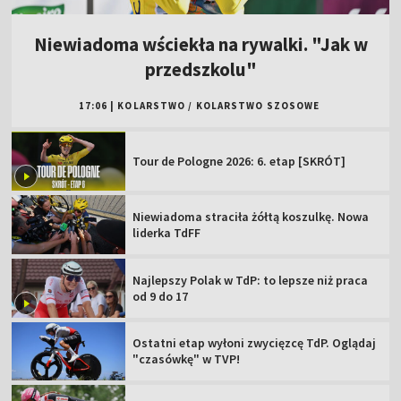
Niewiadoma wściekła na rywalki. "Jak w
przedszkolu"
17:06
|
KOLARSTWO
/
KOLARSTWO SZOSOWE
Tour de Pologne 2026: 6. etap [SKRÓT]
Niewiadoma straciła żółtą koszulkę. Nowa
liderka TdFF
Najlepszy Polak w TdP: to lepsze niż praca
od 9 do 17
Ostatni etap wyłoni zwycięzcę TdP. Oglądaj
"czasówkę" w TVP!