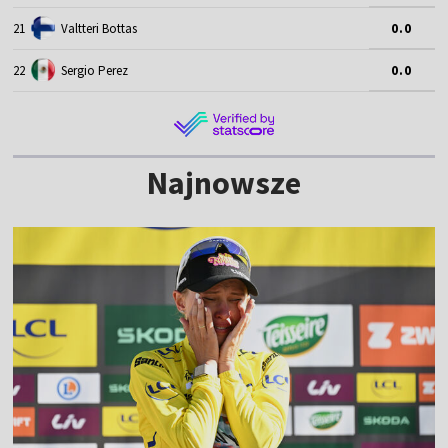
21
Valtteri Bottas
0.0
22
Sergio Perez
0.0
Najnowsze