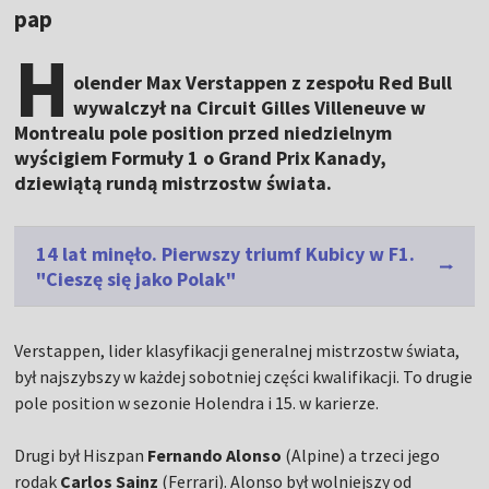
pap
H
olender Max Verstappen z zespołu Red Bull
wywalczył na Circuit Gilles Villeneuve w
Montrealu pole position przed niedzielnym
wyścigiem Formuły 1 o Grand Prix Kanady,
dziewiątą rundą mistrzostw świata.
14 lat minęło. Pierwszy triumf Kubicy w F1.
"Cieszę się jako Polak"
Verstappen, lider klasyfikacji generalnej mistrzostw świata,
był najszybszy w każdej sobotniej części kwalifikacji. To drugie
pole position w sezonie Holendra i 15. w karierze.
Drugi był Hiszpan
Fernando Alonso
(Alpine) a trzeci jego
rodak
Carlos Sainz
(Ferrari). Alonso był wolniejszy od