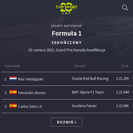
SPORTY MOTOROWE
Formuła 1
ZAKOŃCZONY
18 czerwca 2022, Grand Prix Kanady kwalifikacje
Zawodnik
Zespół
Czas
Oracle Red Bull Racing
1:21.299
1.
Max Verstappen
BWT Alpine F1 Team
1:21.944
2.
Fernando Alonso
Scuderia Ferrari
1:22.096
3.
Carlos Sainz Jr.
ROZWIŃ