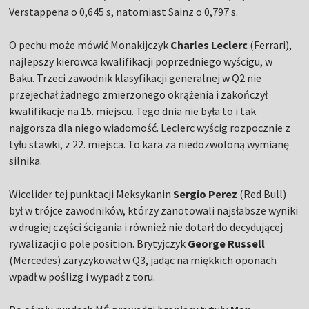
Verstappena o 0,645 s, natomiast Sainz o 0,797 s.
O pechu może mówić Monakijczyk
Charles Leclerc
(Ferrari),
najlepszy kierowca kwalifikacji poprzedniego wyścigu, w
Baku. Trzeci zawodnik klasyfikacji generalnej w Q2 nie
przejechał żadnego zmierzonego okrążenia i zakończył
kwalifikacje na 15. miejscu. Tego dnia nie była to i tak
najgorsza dla niego wiadomość. Leclerc wyścig rozpocznie z
tyłu stawki, z 22. miejsca. To kara za niedozwoloną wymianę
silnika.
Wicelider tej punktacji Meksykanin
Sergio Perez
(Red Bull)
był w trójce zawodników, którzy zanotowali najsłabsze wyniki
w drugiej części ścigania i również nie dotarł do decydującej
rywalizacji o pole position. Brytyjczyk
George Russell
(Mercedes) zaryzykował w Q3, jadąc na miękkich oponach
wpadł w poślizg i wypadł z toru.