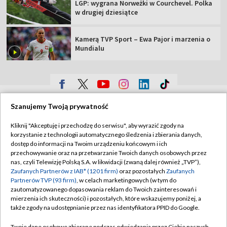
LGP: wygrana Norweżki w Courchevel. Polka
w drugiej dziesiątce
Kamerą TVP Sport – Ewa Pajor i marzenia o
Mundialu
TVP
Szanujemy Twoją prywatność
Abonament TVP
Regulamin TVP
Kliknij "Akceptuję i przechodzę do serwisu", aby wyrazić zgody na
Polityka prywatności
Sklep TVP
korzystanie z technologii automatycznego śledzenia i zbierania danych,
dostęp do informacji na Twoim urządzeniu końcowym i ich
Biuro Reklamy
Moje zgody
przechowywanie oraz na przetwarzanie Twoich danych osobowych przez
nas, czyli Telewizję Polską S.A. w likwidacji (zwaną dalej również „TVP”),
Oferta Handlowa
Biuro reklamy
Zaufanych Partnerów z IAB* (1201 firm)
oraz pozostałych
Zaufanych
Partnerów TVP (93 firm)
, w celach marketingowych (w tym do
Telegazeta ogłoszenia
Kontakt
zautomatyzowanego dopasowania reklam do Twoich zainteresowań i
Emisja w TVP
mierzenia ich skuteczności) i pozostałych, które wskazujemy poniżej, a
także zgody na udostępnianie przez nas identyfikatora PPID do Google.
Kanały
Rada Programowa
Twoje dane osobowe zbierane podczas odwiedzania przez Ciebie naszych