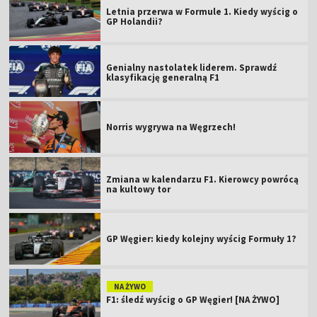
Letnia przerwa w Formule 1. Kiedy wyścig o
GP Holandii?
Genialny nastolatek liderem. Sprawdź
klasyfikację generalną F1
Norris wygrywa na Węgrzech!
Zmiana w kalendarzu F1. Kierowcy powrócą
na kultowy tor
GP Węgier: kiedy kolejny wyścig Formuły 1?
NA ŻYWO
F1: śledź wyścig o GP Węgier! [NA ŻYWO]