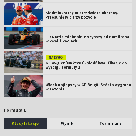
Siedmiokrotny mistrz świata ukarany.
Przesunięty o trzy pozycje
F1: Norris minimalnie szybszy od Hamiltona
w kwalifikacjach
NA ŻYWO
GP Węgier [NA ŻYWO]. Śledź kwalifikacje do
wyścigu Formuły 1
Włoch najlepszy w GP Belgii. Szósta wygrana
w sezonie
Formuła 1
Klasyfikacje
Wyniki
Terminarz