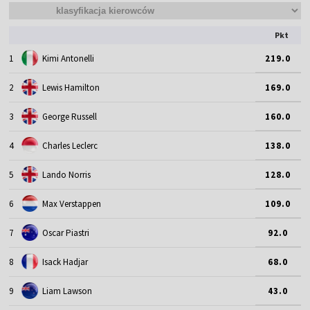
Pkt
1
Kimi Antonelli
219.0
2
Lewis Hamilton
169.0
3
George Russell
160.0
4
Charles Leclerc
138.0
5
Lando Norris
128.0
6
Max Verstappen
109.0
7
Oscar Piastri
92.0
8
Isack Hadjar
68.0
9
Liam Lawson
43.0