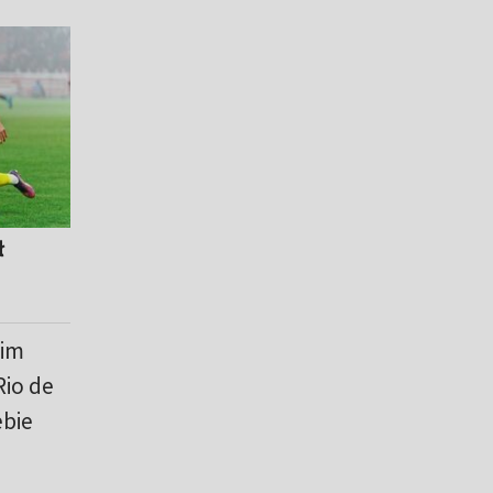
ł
nim
Rio de
ebie