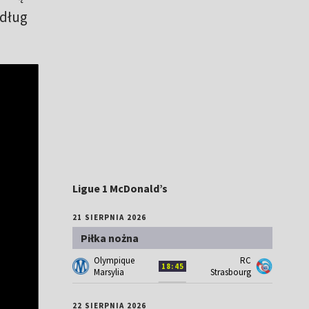
edług
Ligue 1 McDonald’s
21 SIERPNIA 2026
Piłka nożna
Olympique
RC
18:45
Marsylia
Strasbourg
22 SIERPNIA 2026