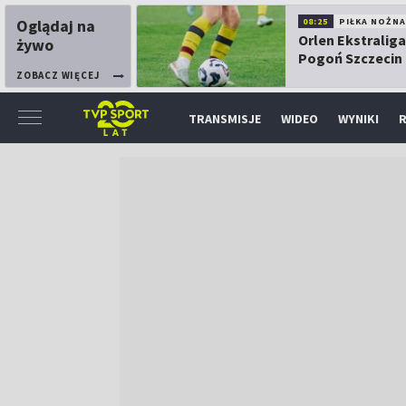
Oglądaj na
08:25
PIŁKA NOŻNA
Orlen Ekstraliga
żywo
Pogoń Szczecin
Górnik Łęczna
ZOBACZ WIĘCEJ
TRANSMISJE
WIDEO
WYNIKI
R