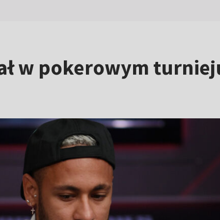
rał w pokerowym turniej