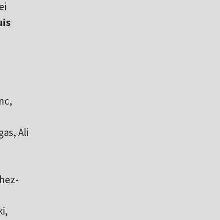
ei
uis
nc,
as, Ali
chez-
i,