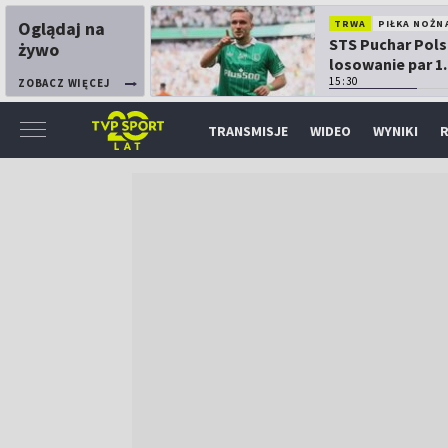
Oglądaj na
TRWA
PIŁKA NOŻN
STS Puchar Pols
żywo
losowanie par 1.
15:30
ZOBACZ WIĘCEJ
TRANSMISJE
WIDEO
WYNIKI
R