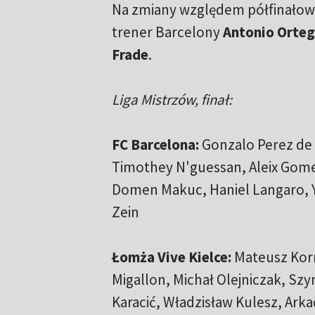
Na zmiany względem półfinałow
trener Barcelony
Antonio Orte
Frade
.
Liga Mistrzów, finał:
FC Barcelona:
Gonzalo Perez de V
Timothey N'guessan, Aleix Gomez
Domen Makuc, Haniel Langaro, Yo
Zein
Łomża Vive Kielce:
Mateusz Korn
Migallon, Michał Olejniczak, Szy
Karacić, Władzisław Kulesz, Ark