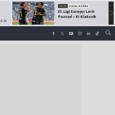
16:25
PIŁKA NOŻNA
El. Ligi Europy: Lech
▶
Poznań – KI Klaksvik
16:20