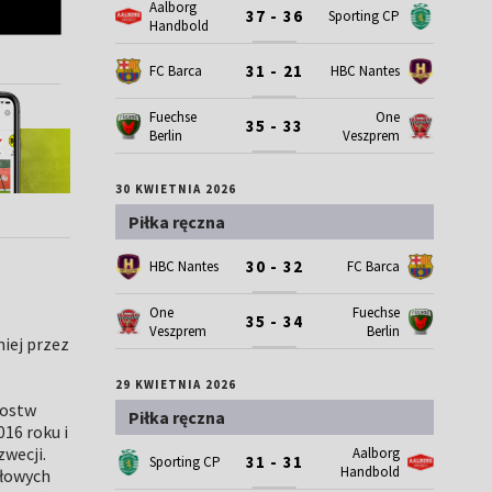
Aalborg
37 - 36
Sporting CP
Handbold
31 - 21
FC Barca
HBC Nantes
Fuechse
One
35 - 33
Berlin
Veszprem
30 KWIETNIA 2026
Piłka ręczna
30 - 32
HBC Nantes
FC Barca
One
Fuechse
35 - 34
Veszprem
Berlin
iej przez
29 KWIETNIA 2026
zostw
Piłka ręczna
16 roku i
wecji.
Aalborg
31 - 31
Sporting CP
Handbold
ałowych