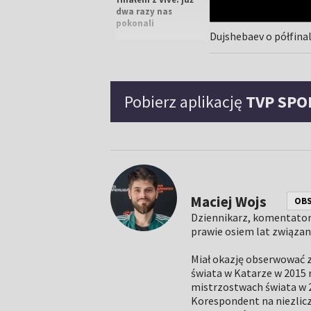
dwa razy nas
pokonali
Dujshebaev o półfina
00:02:20
Pobierz aplikację
TVP SPO
Moryto: w
pierwszej połowie
byliśmy za mało
agresywni
00:02:24
Maciej Wojs
OB
Dziennikarz, komentator 
Z kim w finale LM?
prawie osiem lat związan
Bramkarz Vive ma
życzenie
Miał okazję obserwować z
świata w Katarze w 2015 
mistrzostwach świata w 2
Korespondent na niezliczo
00:01:24