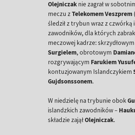
Olejniczak
nie zagrał w sobotni
meczu z
Telekomem Veszprem
(
śledził z trybun wraz z czwórką 
zawodników, dla których zabrak
meczowej kadrze: skrzydłowy
Surgielem
, obrotowym
Damian
rozgrywającym
Farukiem Yusu
kontuzjowanym Islandczykiem
Gujdsonssonem
.
W niedzielę na trybunie obok
Gu
islandzkich zawodników –
Hauku
składzie zajął
Olejniczak
.