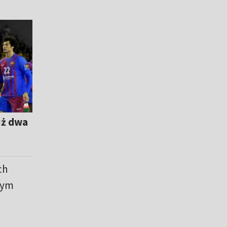
uż dwa
ch
wym