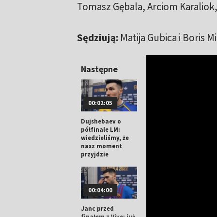
Tomasz Gębala, Arciom Karaliok,
Sędziują:
Matija Gubica i Boris M
Następne
00:02:05
Dujshebaev o
półfinale LM:
wiedzieliśmy, że
nasz moment
przyjdzie
00:04:00
Janc przed
finałem z Vive: już