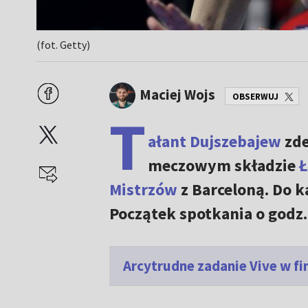
(fot. Getty)
Maciej Wojs
OBSERWUJ
T
ałant Dujszebajew
zde
meczowym składzie
Ł
Mistrzów
z Barceloną. Do k
Początek spotkania o godz.
Arcytrudne zadanie Vive w fin