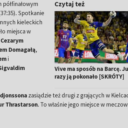
Czytaj też
m półfinałowym
37:35). Spotkanie
innych kieleckich
ło miejsca w
m
Cezarym
em Domagałą
,
fem
i
Sigvaldim
Vive ma sposób na Barcę. J
razy ją pokonało [SKRÓTY]
djonssona
zasiądzie też drugi z grających w Kielca
r Thrastarson
. To właśnie jego miejsce w meczo