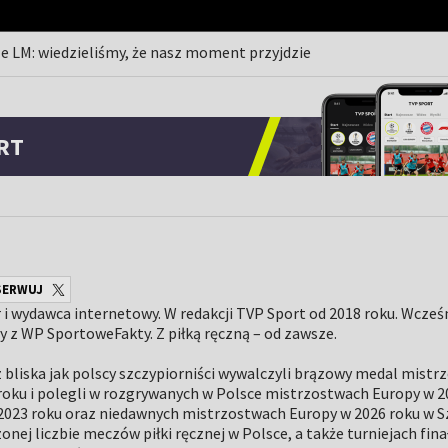
le LM: wiedzieliśmy, że nasz moment przyjdzie
RT
SERWUJ
i wydawca internetowy. W redakcji TVP Sport od 2018 roku. Wcześn
y z WP SportoweFakty. Z piłką ręczną – od zawsze.
 bliska jak polscy szczypiorniści wywalczyli brązowy medal mistr
roku i polegli w rozgrywanych w Polsce mistrzostwach Europy w 20
023 roku oraz niedawnych mistrzostwach Europy w 2026 roku w Sz
nej liczbie meczów piłki ręcznej w Polsce, a także turniejach fin