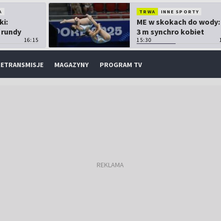
A
TRWA
INNE SPORTY
ki:
ME w skokach do wody:
 rundy
3 m synchro kobiet
16:15
15:30
ETRANSMISJE
MAGAZYNY
PROGRAM TV