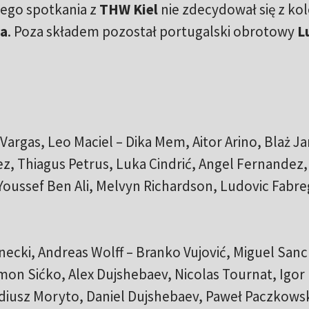
ego spotkania z
THW Kiel
nie zdecydował się z kol
ga
. Poza składem pozostał portugalski obrotowy
L
argas, Leo Maciel – Dika Mem, Aitor Arino, Blaż Ja
, Thiagus Petrus, Luka Cindrić, Angel Fernandez,
ussef Ben Ali, Melvyn Richardson, Ludovic Fabreg
ecki, Andreas Wolff – Branko Vujović, Miguel San
mon Sićko, Alex Dujshebaev, Nicolas Tournat, Igor
adiusz Moryto, Daniel Dujshebaev, Paweł Paczkowsk