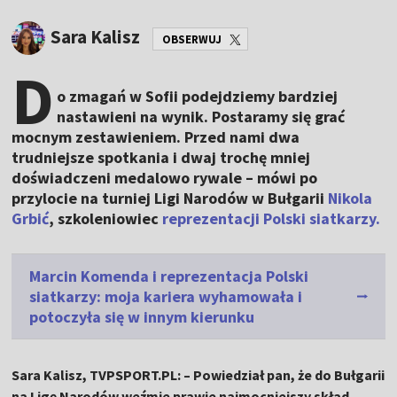
Sara Kalisz
OBSERWUJ
D
o zmagań w Sofii podejdziemy bardziej
nastawieni na wynik. Postaramy się grać
mocnym zestawieniem. Przed nami dwa
trudniejsze spotkania i dwaj trochę mniej
doświadczeni medalowo rywale – mówi po
przylocie na turniej Ligi Narodów w Bułgarii
Nikola
Grbić
, szkoleniowiec
reprezentacji Polski siatkarzy.
Marcin Komenda i reprezentacja Polski
siatkarzy: moja kariera wyhamowała i
potoczyła się w innym kierunku
Sara Kalisz, TVPSPORT.PL: – Powiedział pan, że do Bułgarii
na Ligę Narodów weźmie prawie najmocniejszy skład.