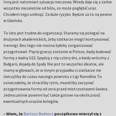
Inną jest natomiast sytuacja meczowa. Wtedy daje się z siebie
wszystko niezależnie od bólu, co może pogłębić uraz.
Chciałem tego uniknąć. Za duże ryzyko. Będzie za to na pewno
w Gdańsku.
To lato jest trudne do organizacji. Staramy się polegać na
drużynach akademickich, żeby siatkarze mogli kontynuować
treningi. Bez tego nie można byłoby zorganizować
przygotowań. Pięciu graczy zostanie w Polsce, będą budować
formę z kadrą U22. Spędzą z nią cztery dni, a kiedy wrócimy z
Bułgarii, dojadą do Spały. Nie jest to wszystko idealne, ale
mamy w głowach, że w innym przypadku ci siatkarze nie
ćwiczyliby do czasu naszego powrotu z Ligi Narodów. To
oznaczałoby, że straciliby rytm, musieliby zaczynać
przygotowania formy od zera przed mistrzostwami świata.
Jednocześnie powinni być także gotowi na okoliczność
ewentualnych urazów kolegów.
– Wiem, że
Bartosz Bednorz
początkowo mierzył się z