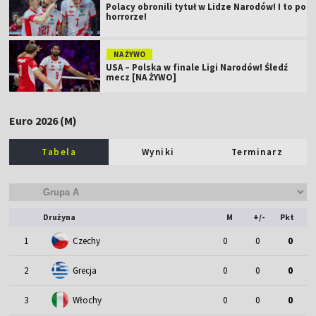
Polacy obronili tytuł w Lidze Narodów! I to po
horrorze!
NA ŻYWO
USA – Polska w finale Ligi Narodów! Śledź
mecz [NA ŻYWO]
Euro 2026 (M)
Tabela
Wyniki
Terminarz
Drużyna
M
+/-
Pkt
1
Czechy
0
0
0
2
Grecja
0
0
0
3
Włochy
0
0
0