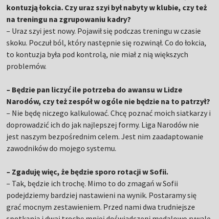
kontuzją łokcia. Czy uraz szyi był nabyty w klubie, czy też
na treningu na zgrupowaniu kadry?
– Uraz szyi jest nowy. Pojawił się podczas treningu w czasie
skoku. Poczuł ból, który następnie się rozwinął. Co do łokcia,
to kontuzja była pod kontrolą, nie miał z nią większych
problemów.
– Będzie pan liczyć ile potrzeba do awansu w Lidze
Narodów, czy też zespół w ogóle nie będzie na to patrzył?
– Nie będę niczego kalkulować. Chcę poznać moich siatkarzy i
doprowadzić ich do jak najlepszej formy. Liga Narodów nie
jest naszym bezpośrednim celem. Jest nim zaadaptowanie
zawodników do mojego systemu.
– Zgaduję więc, że będzie sporo rotacji w Sofii.
– Tak, będzie ich trochę. Mimo to do zmagań w Sofii
podejdziemy bardziej nastawieni na wynik. Postaramy się
grać mocnym zestawieniem. Przed nami dwa trudniejsze
spotkania i dwaj trochę mniej doświadczeni medalowo rywale.