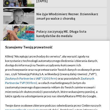
[ZAPIS]
Nie żyje Włodzimierz Rezner. Dziennikarz
zmarł po walce z chorobą
Polacy zaczynają ME. Długa lista
kandydatów do medalu
Szanujemy Twoją prywatność
Kliknij "Akceptuję i przechodzę do serwisu", aby wyrazić zgody na
korzystanie z technologii automatycznego śledzenia i zbierania danych,
TVP
dostęp do informacji na Twoim urządzeniu końcowym i ich
Abonament TVP
Regulamin TVP
przechowywanie oraz na przetwarzanie Twoich danych osobowych przez
nas, czyli Telewizję Polską S.A. w likwidacji (zwaną dalej również „TVP”),
Polityka prywatności
Sklep TVP
Zaufanych Partnerów z IAB* (1201 firm)
oraz pozostałych
Zaufanych
Partnerów TVP (93 firm)
, w celach marketingowych (w tym do
Biuro Reklamy
Moje zgody
zautomatyzowanego dopasowania reklam do Twoich zainteresowań i
mierzenia ich skuteczności) i pozostałych, które wskazujemy poniżej, a
Oferta Handlowa
Biuro reklamy
także zgody na udostępnianie przez nas identyfikatora PPID do Google.
Telegazeta ogłoszenia
Kontakt
Twoje dane osobowe zbierane podczas odwiedzania przez Ciebie naszych
Emisja w TVP
poszczególnych serwisów
zwanych dalej „Portalem”, w tym informacje