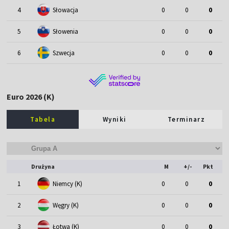
4
Słowacja
0
0
0
5
Słowenia
0
0
0
6
Szwecja
0
0
0
Euro 2026 (K)
Tabela
Wyniki
Terminarz
Drużyna
M
+/-
Pkt
1
Niemcy (K)
0
0
0
2
Węgry (K)
0
0
0
3
Łotwa (K)
0
0
0