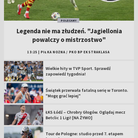
POLECAMY
Legenda nie ma złudzeń. "Jagiellonia
powalczy o mistrzostwo"
13:25
|
PIŁKA NOŻNA
/
PKO BP EKSTRAKLASA
Wielkie hity w TVP Sport. Sprawdź
zapowiedź tygodnia!
Świątek przerwała fatalną serię w Toronto.
"Mogę grać lepiej"
ŁKS Łódź – Chrobry Głogów. Oglądaj mecz
Betclic 1 Ligi! [NA ŻYWO]
Tour de Pologne: studio przed 7. etapem