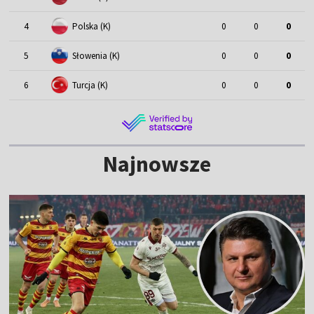
4
Polska (K)
0
0
0
5
Słowenia (K)
0
0
0
6
Turcja (K)
0
0
0
Najnowsze