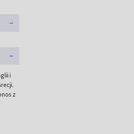
ii i
recji.
onos z