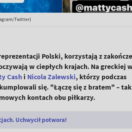
tagram/Twitter)
reprezentacji Polski, korzystają z zakończ
oczywają w ciepłych krajach. Na greckiej 
ty Cash
i
Nicola Zalewski
, którzy podczas
umplowali się. "Łączę się z bratem" – tak
amowych kontach obu piłkarzy.
cjach. Uchwycił potwora!