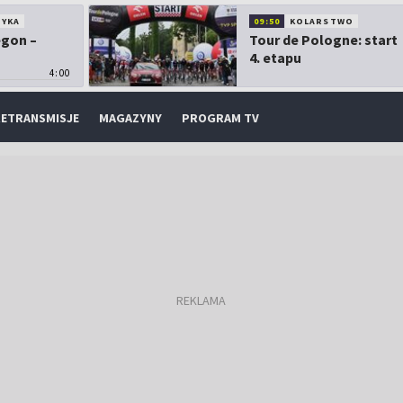
TYKA
09:50
KOLARSTWO
egon –
Tour de Pologne: start
4. etapu
4:00
ETRANSMISJE
MAGAZYNY
PROGRAM TV