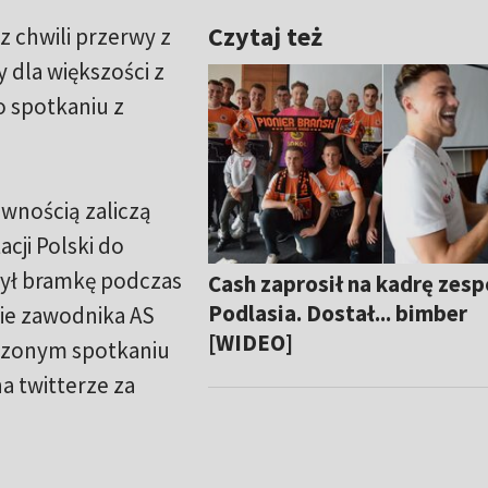
Czytaj też
z chwili przerwy z
 dla większości z
o spotkaniu z
ewnością zaliczą
cji Polski do
obył bramkę podczas
Cash zaprosił na kadrę zesp
Podlasia. Dostał... bimber
cie zawodnika AS
[WIDEO]
czonym spotkaniu
 twitterze za