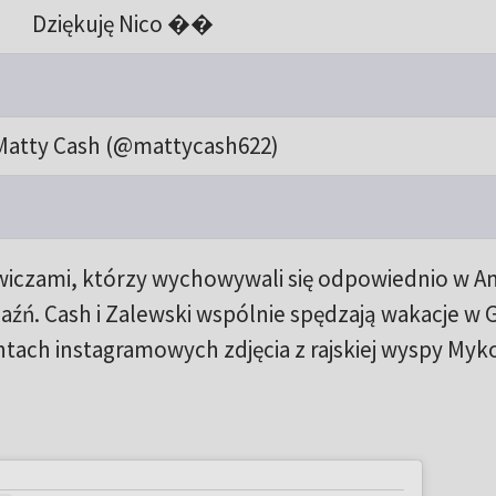
Dziękuję Nico ��
Matty Cash (@mattycash622)
iczami, którzy wychowywali się odpowiednio w Angl
aźń. Cash i Zalewski wspólnie spędzają wakacje w G
ontach instagramowych zdjęcia z rajskiej wyspy Myk