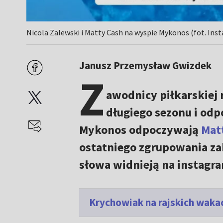
Nicola Zalewski i Matty Cash na wyspie Mykonos (fot. Ins
Janusz Przemysław Gwizdek
Z
awodnicy piłkarskiej 
długiego sezonu i odp
Mykonos odpoczywają
Mat
ostatniego zgrupowania zak
słowa widnieją na instagr
Krychowiak na rajskich waka