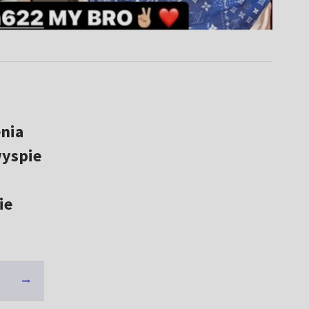
enia
wyspie
ie