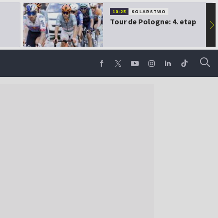
10:25
KOLARSTWO
Tour de Pologne: 4. etap
▶