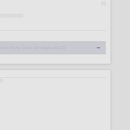
 przez Matty Cash (@mattycash622)