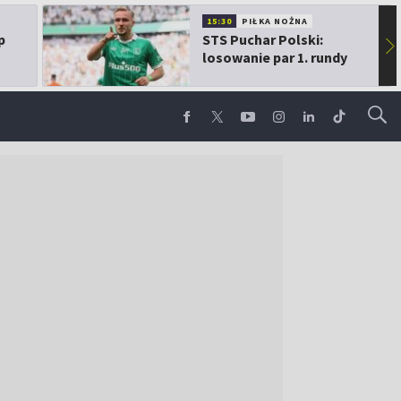
15:30
PIŁKA NOŻNA
p
STS Puchar Polski:
▶
losowanie par 1. rundy