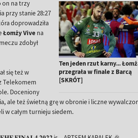
 on na trzy
 przy stanie 28:27
tóra doprowadziła
se
Łomży Vive
na
 meczu zdobył
Ten jeden rzut karny... Łomż
przegrała w finale z Barcą
ł się też w
[SKRÓT]
 z Telekomem
ole. Doceniony
nia, ale też świetną grę w obronie i liczne wywalczo
eli w całym turnieju siedem.
 𝐄𝐇𝐅 𝐅𝐈𝐍𝐀𝐋𝟒 𝟐𝟎𝟐𝟐 is... ARTSEM KARALEK 🎉