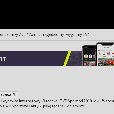
nera Łomży Vive. "Za rok przyjedziemy i wygramy LM"
RT
SERWUJ
i wydawca internetowy. W redakcji TVP Sport od 2018 roku. Wcześn
y z WP SportoweFakty. Z piłką ręczną – od zawsze.