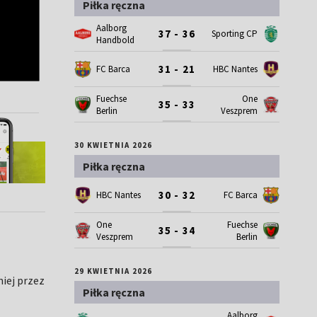
Piłka ręczna
Aalborg
37 - 36
Sporting CP
Handbold
31 - 21
FC Barca
HBC Nantes
Fuechse
One
35 - 33
Berlin
Veszprem
30 KWIETNIA 2026
Piłka ręczna
30 - 32
HBC Nantes
FC Barca
One
Fuechse
35 - 34
Veszprem
Berlin
29 KWIETNIA 2026
iej przez
Piłka ręczna
Aalborg