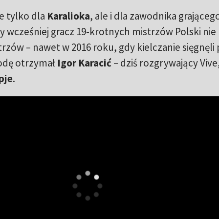
e tylko dla
Karalioka
, ale i dla zawodnika grająceg
 wcześniej gracz 19-krotnych mistrzów Polski nie 
trzów – nawet w 2016 roku, gdy kielczanie sięgnęli
rodę otrzymał
Igor Karacić
– dziś rozgrywający Vive,
pje
.