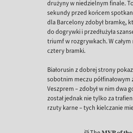
drużyny w niedzielnym finale. To
sekundy przed końcem spotkania
dla Barcelony zdobył bramkę, k
do dogrywki i przedłużyła szan
triumf w rozgrywkach. W całym
cztery bramki.
Białorusin z dobrej strony pokaza
sobotnim meczu półfinałowym
Veszprem – zdobył w nim dwa g
został jednak nie tylko za trafie
rzuty karne – tych kielczanie mi
🥁The 𝐌𝐕𝐏 𝐨𝐟 𝐭𝐡