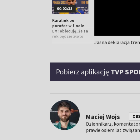
00:02:35
Karaliok po
porażce w finale
LM: obiecuję, że za
rok będzie złoto
Jasna deklaracja tre
00:01:07
Pobierz aplikację
TVP SPO
Karacić dumny po
finale: mało
klubów dochodzi
do tego miejsca
Maciej Wojs
OB
Dziennikarz, komentator 
Moryto: nikt nie
prawie osiem lat związan
pamięta tych z
drugiego miejsca,