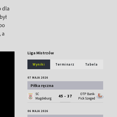
o dla
był
 po
 a
Liga Mistrzów
Wyniki
Terminarz
Tabela
07 MAJA 2026
Piłka ręczna
SC
OTP Bank-
45 - 37
Magdeburg
Pick Szeged
06 MAJA 2026