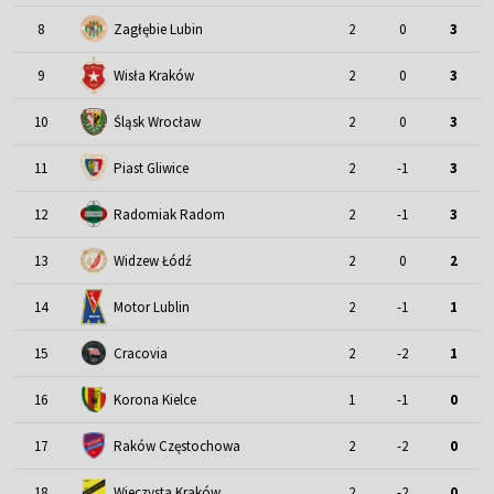
8
Zagłębie Lubin
2
0
3
9
Wisła Kraków
2
0
3
Śląsk Wrocław
10
2
0
3
11
Piast Gliwice
2
-1
3
12
Radomiak Radom
2
-1
3
13
Widzew Łódź
2
0
2
Motor Lublin
14
2
-1
1
15
Cracovia
2
-2
1
16
Korona Kielce
1
-1
0
17
Raków Częstochowa
2
-2
0
18
Wieczysta Kraków
2
-2
0