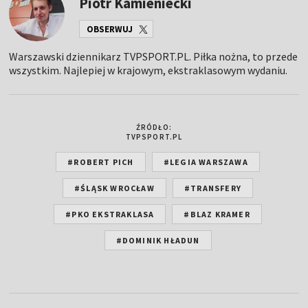
Piotr Kamieniecki
OBSERWUJ
Warszawski dziennikarz TVPSPORT.PL. Piłka nożna, to przede
wszystkim. Najlepiej w krajowym, ekstraklasowym wydaniu.
ŹRÓDŁO:
TVPSPORT.PL
#ROBERT PICH
#LEGIA WARSZAWA
#ŚLĄSK WROCŁAW
#TRANSFERY
#PKO EKSTRAKLASA
#BLAZ KRAMER
#DOMINIK HŁADUN