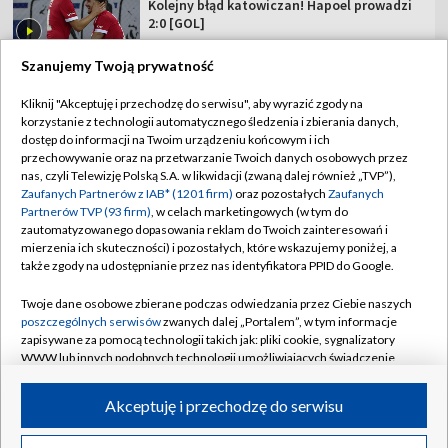
Kolejny błąd katowiczan! Hapoel prowadzi
2:0 [GOL]
Szanujemy Twoją prywatność
Kliknij "Akceptuję i przechodzę do serwisu", aby wyrazić zgody na
korzystanie z technologii automatycznego śledzenia i zbierania danych,
TVP
dostęp do informacji na Twoim urządzeniu końcowym i ich
przechowywanie oraz na przetwarzanie Twoich danych osobowych przez
Abonament TVP
Regulamin TVP
nas, czyli Telewizję Polską S.A. w likwidacji (zwaną dalej również „TVP”),
Polityka prywatności
Sklep TVP
Zaufanych Partnerów z IAB* (1201 firm)
oraz pozostałych
Zaufanych
Partnerów TVP (93 firm)
, w celach marketingowych (w tym do
Biuro Reklamy
Moje zgody
zautomatyzowanego dopasowania reklam do Twoich zainteresowań i
mierzenia ich skuteczności) i pozostałych, które wskazujemy poniżej, a
Oferta Handlowa
Biuro reklamy
także zgody na udostępnianie przez nas identyfikatora PPID do Google.
Telegazeta ogłoszenia
Kontakt
Twoje dane osobowe zbierane podczas odwiedzania przez Ciebie naszych
Emisja w TVP
poszczególnych serwisów
zwanych dalej „Portalem”, w tym informacje
zapisywane za pomocą technologii takich jak: pliki cookie, sygnalizatory
Kanały
Rada Programowa
WWW lub innych podobnych technologii umożliwiających świadczenie
dopasowanych i bezpiecznych usług, personalizację treści oraz reklam,
Ogłoszenia przetargowe
udostępnianie funkcji mediów społecznościowych oraz analizowanie
©2026 Telewizja Polska Spółka Akcyjna w likwidacji
Akceptuję i przechodzę do serwisu
ruchu w Internecie.
Akademia Telewizyjna