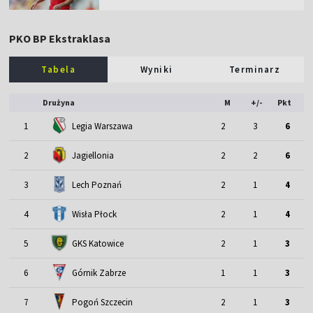
PKO BP Ekstraklasa
Tabela
Wyniki
Terminarz
Drużyna
M
+/-
Pkt
1
Legia Warszawa
2
3
6
2
Jagiellonia
2
2
6
3
Lech Poznań
2
1
4
4
Wisła Płock
2
1
4
5
GKS Katowice
2
1
3
6
Górnik Zabrze
1
1
3
7
Pogoń Szczecin
2
1
3