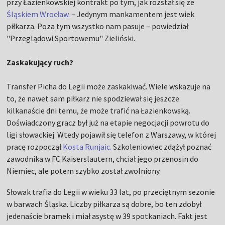
przy Łazienkowskiej kontrakt po tym, jak rozstał się ze
Śląskiem Wrocław.
– Jedynym mankamentem jest wiek
piłkarza. Poza tym wszystko nam pasuje – powiedział
"Przeglądowi Sportowemu" Zieliński.
Zaskakujący ruch?
Transfer Picha do Legii może zaskakiwać. Wiele wskazuje na
to, że nawet sam piłkarz nie spodziewał się jeszcze
kilkanaście dni temu, że może trafić na Łazienkowską.
Doświadczony gracz był już na etapie negocjacji powrotu do
ligi słowackiej. Wtedy pojawił się telefon z Warszawy, w której
pracę rozpoczął
Kosta Runjaic.
Szkoleniowiec zdążył poznać
zawodnika w FC Kaiserslautern, chciał jego przenosin do
Niemiec, ale potem szybko został zwolniony.
Słowak trafia do Legii w wieku 33 lat, po przeciętnym sezonie
w barwach Śląska. Liczby piłkarza są dobre, bo ten zdobył
jedenaście bramek i miał asystę w 39 spotkaniach. Fakt jest