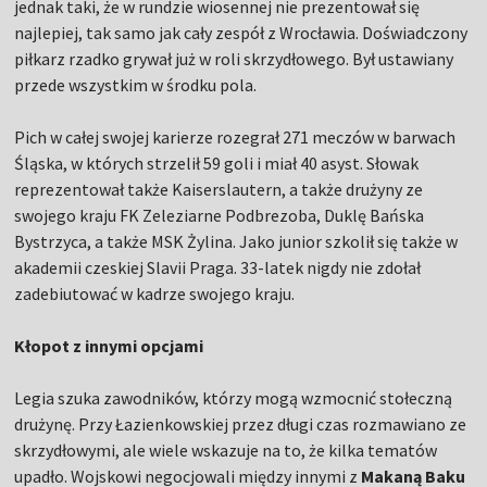
jednak taki, że w rundzie wiosennej nie prezentował się
najlepiej, tak samo jak cały zespół z Wrocławia. Doświadczony
piłkarz rzadko grywał już w roli skrzydłowego. Był ustawiany
przede wszystkim w środku pola.
Pich w całej swojej karierze rozegrał 271 meczów w barwach
Śląska, w których strzelił 59 goli i miał 40 asyst. Słowak
reprezentował także Kaiserslautern, a także drużyny ze
swojego kraju FK Zeleziarne Podbrezoba, Duklę Bańska
Bystrzyca, a także MSK Żylina. Jako junior szkolił się także w
akademii czeskiej Slavii Praga. 33-latek nigdy nie zdołał
zadebiutować w kadrze swojego kraju.
Kłopot z innymi opcjami
Legia szuka zawodników, którzy mogą wzmocnić stołeczną
drużynę. Przy Łazienkowskiej przez długi czas rozmawiano ze
skrzydłowymi, ale wiele wskazuje na to, że kilka tematów
upadło. Wojskowi negocjowali między innymi z
Makaną Baku