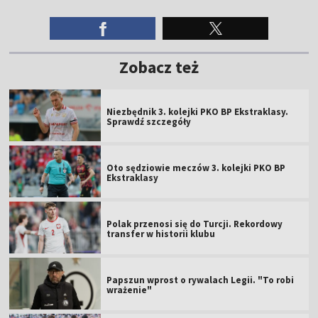
Zobacz też
Niezbędnik 3. kolejki PKO BP Ekstraklasy.
Sprawdź szczegóły
Oto sędziowie meczów 3. kolejki PKO BP
Ekstraklasy
Polak przenosi się do Turcji. Rekordowy
transfer w historii klubu
Papszun wprost o rywalach Legii. "To robi
wrażenie"