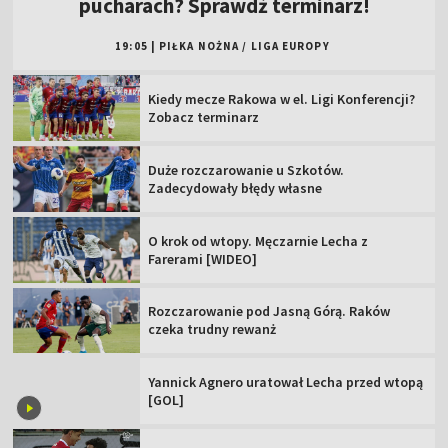
pucharach? Sprawdź terminarz!
19:05
|
PIŁKA NOŻNA
/
LIGA EUROPY
Kiedy mecze Rakowa w el. Ligi Konferencji?
Zobacz terminarz
Duże rozczarowanie u Szkotów.
Zadecydowały błędy własne
O krok od wtopy. Męczarnie Lecha z
Farerami [WIDEO]
Rozczarowanie pod Jasną Górą. Raków
czeka trudny rewanż
Yannick Agnero uratował Lecha przed wtopą
[GOL]