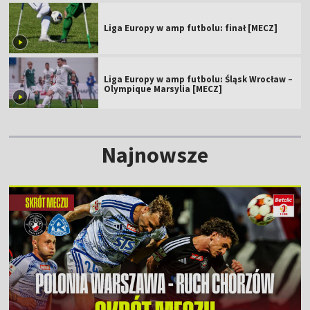
Liga Europy w amp futbolu: finał [MECZ]
Liga Europy w amp futbolu: Śląsk Wrocław –
Olympique Marsylia [MECZ]
Najnowsze