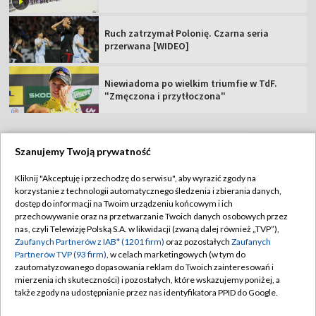
Ruch zatrzymał Polonię. Czarna seria
przerwana [WIDEO]
Niewiadoma po wielkim triumfie w TdF.
"Zmęczona i przytłoczona"
Szanujemy Twoją prywatność
TVP
Kliknij "Akceptuję i przechodzę do serwisu", aby wyrazić zgody na
korzystanie z technologii automatycznego śledzenia i zbierania danych,
Abonament TVP
Regulamin TVP
dostęp do informacji na Twoim urządzeniu końcowym i ich
Polityka prywatności
Sklep TVP
przechowywanie oraz na przetwarzanie Twoich danych osobowych przez
nas, czyli Telewizję Polską S.A. w likwidacji (zwaną dalej również „TVP”),
Biuro Reklamy
Moje zgody
Zaufanych Partnerów z IAB* (1201 firm)
oraz pozostałych
Zaufanych
Partnerów TVP (93 firm)
, w celach marketingowych (w tym do
Oferta Handlowa
Biuro reklamy
zautomatyzowanego dopasowania reklam do Twoich zainteresowań i
mierzenia ich skuteczności) i pozostałych, które wskazujemy poniżej, a
Telegazeta ogłoszenia
Kontakt
także zgody na udostępnianie przez nas identyfikatora PPID do Google.
Emisja w TVP