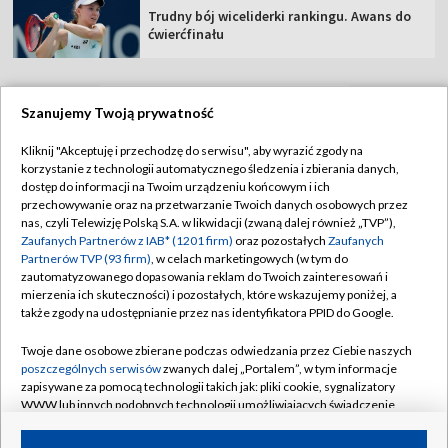
Trudny bój wiceliderki rankingu. Awans do
ćwierćfinału
Szanujemy Twoją prywatność
TVP
Kliknij "Akceptuję i przechodzę do serwisu", aby wyrazić zgody na
korzystanie z technologii automatycznego śledzenia i zbierania danych,
Abonament TVP
Regulamin TVP
dostęp do informacji na Twoim urządzeniu końcowym i ich
Polityka prywatności
Sklep TVP
przechowywanie oraz na przetwarzanie Twoich danych osobowych przez
nas, czyli Telewizję Polską S.A. w likwidacji (zwaną dalej również „TVP”),
Biuro Reklamy
Moje zgody
Zaufanych Partnerów z IAB* (1201 firm)
oraz pozostałych
Zaufanych
Partnerów TVP (93 firm)
, w celach marketingowych (w tym do
Oferta Handlowa
Biuro reklamy
zautomatyzowanego dopasowania reklam do Twoich zainteresowań i
mierzenia ich skuteczności) i pozostałych, które wskazujemy poniżej, a
Telegazeta ogłoszenia
Kontakt
także zgody na udostępnianie przez nas identyfikatora PPID do Google.
Emisja w TVP
Twoje dane osobowe zbierane podczas odwiedzania przez Ciebie naszych
Kanały
Rada Programowa
poszczególnych serwisów
zwanych dalej „Portalem”, w tym informacje
zapisywane za pomocą technologii takich jak: pliki cookie, sygnalizatory
Ogłoszenia przetargowe
WWW lub innych podobnych technologii umożliwiających świadczenie
©2026 Telewizja Polska Spółka Akcyjna w likwidacji
dopasowanych i bezpiecznych usług, personalizację treści oraz reklam,
Akademia Telewizyjna
udostępnianie funkcji mediów społecznościowych oraz analizowanie