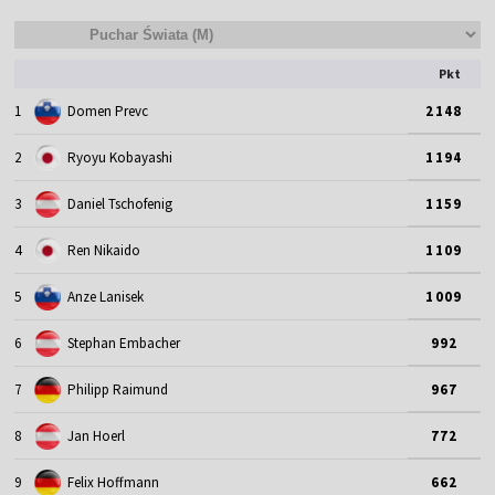
Pkt
1
Domen Prevc
2148
2
Ryoyu Kobayashi
1194
3
Daniel Tschofenig
1159
4
Ren Nikaido
1109
5
Anze Lanisek
1009
6
Stephan Embacher
992
7
Philipp Raimund
967
8
Jan Hoerl
772
9
Felix Hoffmann
662