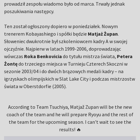
prowadził zespołu wiadomo było od marca. Trwały jednak
poszukiwania następcy.
Ten został ogłoszony dopiero w poniedziałek. Nowym
trenerem Kobayashiego i spółki będzie
Matjaż Żupan
.
Słoweniec dwukrotnie był szkoleniowcem kadry A w swojej
ojczyźnie. Najpierw w latach 1999-2006, doprowadzając
wówczas
Roka Benkovicia
do tytułu mistrza świata,
Petera
Żontę
do trzeciego miejsca w Turnieju Czterech Skoczni w
sezonie 2003/04 i do dwóch brązowych medali kadry – na
igrzyskach olimpijskich w Slat Lake City i podczas mistrzostw
świata w Oberstdorfie (2005).
According to Team Tsuchiya, Matjaž Zupan will be the new
coach of the team and he will prepare Ryoyu and the rest of
the team for the upcoming season. I can't wait to see the
results! 🔥