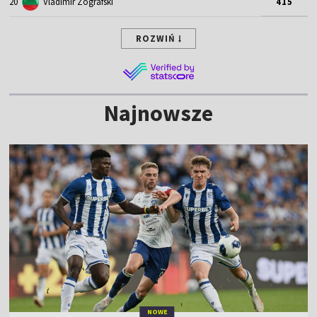
20
Vladimir Zografski
415
ROZWIŃ
Najnowsze
NOWE