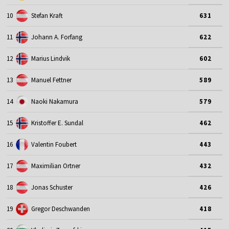
10
Stefan Kraft
631
11
Johann A. Forfang
622
12
Marius Lindvik
602
13
Manuel Fettner
589
14
Naoki Nakamura
579
15
Kristoffer E. Sundal
462
16
Valentin Foubert
443
17
Maximilian Ortner
432
18
Jonas Schuster
426
19
Gregor Deschwanden
418