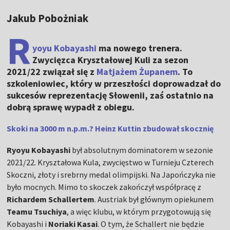
Jakub Pobożniak
R
yoyu Kobayashi
ma nowego trenera.
Zwycięzca Kryształowej Kuli za sezon
2021/22 związał się z
Matjażem Żupanem
. To
szkoleniowiec, który w przeszłości doprowadzał do
sukcesów reprezentację Słowenii, zaś ostatnio na
dobrą sprawę wypadł z obiegu.
Skoki na 3000 m n.p.m.? Heinz Kuttin zbudował skocznię
Ryoyu Kobayashi
był absolutnym dominatorem w sezonie
2021/22. Kryształowa Kula, zwycięstwo w Turnieju Czterech
Skoczni, złoty i srebrny medal olimpijski. Na Japończyka nie
było mocnych. Mimo to skoczek zakończył współpracę z
Richardem Schallertem
. Austriak był głównym opiekunem
Teamu Tsuchiya
, a więc klubu, w którym przygotowują się
Kobayashi i
Noriaki Kasai
. O tym, że Schallert nie będzie