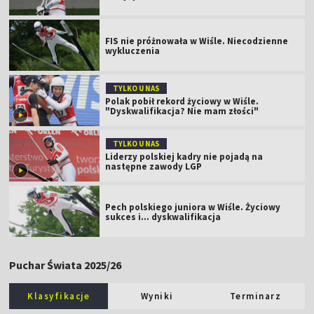
FIS nie próżnowała w Wiśle. Niecodzienne
wykluczenia
TYLKO U NAS
Polak pobił rekord życiowy w Wiśle.
"Dyskwalifikacja? Nie mam złości"
TYLKO U NAS
Liderzy polskiej kadry nie pojadą na
następne zawody LGP
Pech polskiego juniora w Wiśle. Życiowy
sukces i... dyskwalifikacja
Puchar Świata 2025/26
Klasyfikacje
Wyniki
Terminarz