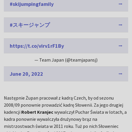
#skijumpingfamily
#スキージャンプ
https://t.co/virv1rF1By
— Team Japan (@teamjapansj)
June 20, 2022
Następnie Żupan pracował z kadrą Czech, by od sezonu
2008/09 ponownie prowadzić kadrę Słowenii. Za jego drugiej
kadencji
Robert Kranjec
wywalczył Puchar Świata w lotach, a
kadra ponownie wywalczyła drużynowy brąz na
mistrzostwach świata w 2011 roku. Tuż po nich Słoweniec