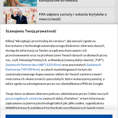
kandydatów do medalu
FIFA odpiera zarzuty i oskarża krytyków o
nieuczciwość
Szanujemy Twoją prywatność
Kliknij "Akceptuję i przechodzę do serwisu", aby wyrazić zgody na
korzystanie z technologii automatycznego śledzenia i zbierania danych,
TVP
dostęp do informacji na Twoim urządzeniu końcowym i ich
Abonament TVP
Regulamin TVP
przechowywanie oraz na przetwarzanie Twoich danych osobowych przez
nas, czyli Telewizję Polską S.A. w likwidacji (zwaną dalej również „TVP”),
Polityka prywatności
Sklep TVP
Zaufanych Partnerów z IAB* (1201 firm)
oraz pozostałych
Zaufanych
Partnerów TVP (93 firm)
, w celach marketingowych (w tym do
Biuro Reklamy
Moje zgody
zautomatyzowanego dopasowania reklam do Twoich zainteresowań i
mierzenia ich skuteczności) i pozostałych, które wskazujemy poniżej, a
Oferta Handlowa
Biuro reklamy
także zgody na udostępnianie przez nas identyfikatora PPID do Google.
Telegazeta ogłoszenia
Kontakt
Twoje dane osobowe zbierane podczas odwiedzania przez Ciebie naszych
Emisja w TVP
poszczególnych serwisów
zwanych dalej „Portalem”, w tym informacje
zapisywane za pomocą technologii takich jak: pliki cookie, sygnalizatory
Kanały
Rada Programowa
WWW lub innych podobnych technologii umożliwiających świadczenie
dopasowanych i bezpiecznych usług, personalizację treści oraz reklam,
Ogłoszenia przetargowe
udostępnianie funkcji mediów społecznościowych oraz analizowanie