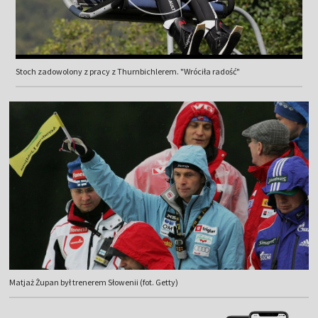
Stoch zadowolony z pracy z Thurnbichlerem. "Wróciła radość"
Matjaż Żupan był trenerem Słowenii (fot. Getty)