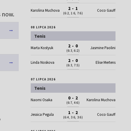
2 - 1
Karolina Muchova
Coco Gauff
s now.
(6:2, 1:6, 7:6)
08 LIPCA 2026
Tenis
2 - 0
Marta Kostyuk
Jasmine Paolini
(6:3, 6:2)
2 - 0
Linda Noskova
Elise Mertens
(6:3, 7:5)
07 LIPCA 2026
Tenis
0 - 2
Naomi Osaka
Karolina Muchova
(6:7, 4:6)
1 - 2
Jessica Pegula
Coco Gauff
o
(6:4, 3:6, 3:6)