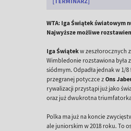
[TERMINARZ]
WTA: Iga Świątek światowym n
Najwyższe możliwe rozstawien
Iga Świątek
w zeszłorocznych 
Wimbledonie rozstawiona była
siódmym. Odpadła jednak w 1/8 
przegranej potyczce z
Ons Jabeu
rywalizacji przystąpi już jako ś
oraz już dwukrotna triumfatork
Polka ma już na koncie zwycięs
ale juniorskim w 2018 roku. To os