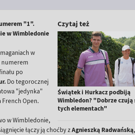
Czytaj też
umerem "1".
ie w Wimbledonie
zmaganiach w
 z numerem
finału po
r.
Do tegorocznej
wiatowa "jedynka"
Świątek i Hurkacz podbiją
Wimbledon? "Dobrze czują 
a French Open.
tych elementach"
two w Wimbledonie,
iągnięcie łączy ją choćby z
Agnieszką Radwańską