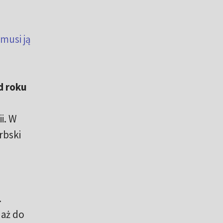
musi ją
d roku
ii. W
rbski
)
.
 aż do