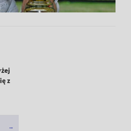
yżej
ię z