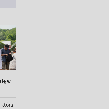
się w
, która