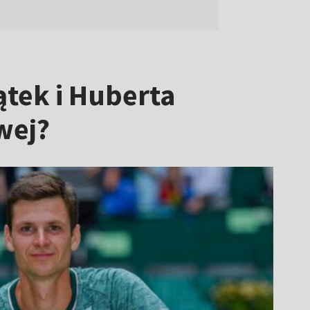
tek i Huberta
wej?