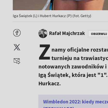
Iga Świątek (L) i Hubert Hurkacz (P) (fot. Getty)
Rafał Majchrzak
OBSERWUJ
Z
namy oficjalne rozst
turnieju na trawiasty
notowanych zawodników i z
Igą Świątek, która jest "1
Hurkacz.
Wimbledon 2022: kiedy mecze