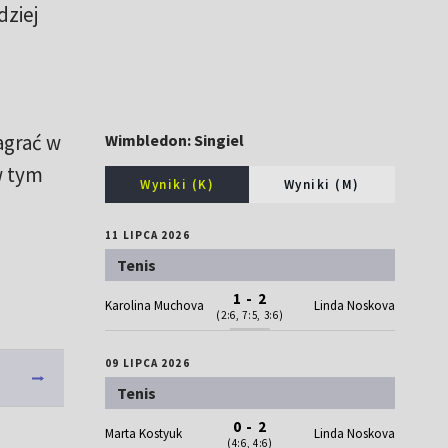
dziej
agrać w
Wimbledon: Singiel
w tym
Wyniki (K)
Wyniki (M)
11 LIPCA 2026
Tenis
1 - 2
Karolina Muchova
Linda Noskova
(2:6, 7:5, 3:6)
09 LIPCA 2026
Tenis
0 - 2
Marta Kostyuk
Linda Noskova
(4:6, 4:6)