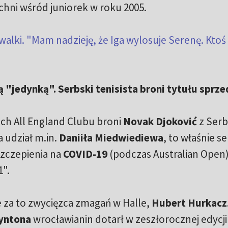
chni wśród juniorek w roku 2005.
lki. "Mam nadzieję, że Iga wylosuje Serenę. Ktoś 
 "jedynką". Serbski tenisista broni tytułu sprze
ch All England Clubu broni
Novak Djoković
z Serb
 udział m.in.
Daniiła Miedwiediewa
, to właśnie se
szczepienia na
COVID-19
(podczas Australian Open
".
za to zwycięzca zmagań w Halle,
Hubert Hurkacz
yntona
wrocławianin dotarł w zeszłorocznej edycji