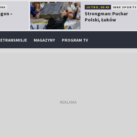
YKA
JUTRO, 05:45
INNE SPORTY
egon –
Strongman: Puchar
Polski, Łuków
ETRANSMISJE
MAGAZYNY
PROGRAM TV