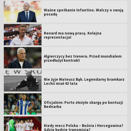
Ważne spotkanie Infantino. Walczy o swoją
posadę
Renard ma nową pracę. Kolejna
reprezentacja!
Algierczycy bez trenera. Przed mundialem
przedłużył kontrakt
Nie żyje Mateusz Bąk. Legendarny bramkarz
Lechii miał 43 lata
Oficjalnie: Porto złożyło skargę po kontuzji
Bednarka
Kiedy mecz Polska – Bośnia i Hercegowina?
Gdzie będzie transmisja?