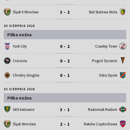
3 - 2
Śląsk II Wrocław
Stal Stalowa Wola
03 SIERPNIA 2026
Piłka nożna
0 - 2
York City
Crawley Town
0 - 2
Cracovia
Pogoń Szczecin
0 - 1
Chrobry Głogów
Odra Opole
02 SIERPNIA 2026
Piłka nożna
3 - 1
GKS Katowice
Radomiak Radom
2 - 1
Śląsk Wrocław
Raków Częstochowa