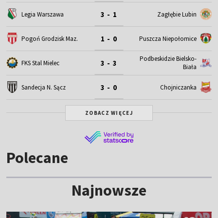
3 - 1
Legia Warszawa
Zagłębie Lubin
1 - 0
Pogoń Grodzisk Maz.
Puszcza Niepołomice
Podbeskidzie Bielsko-
3 - 3
FKS Stal Mielec
Biała
3 - 0
Sandecja N. Sącz
Chojniczanka
ZOBACZ WIĘCEJ
Polecane
Najnowsze