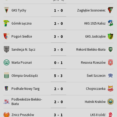
1 - 0
GKS Tychy
Zagłębie Sosnowiec
2 - 0
Górnik Łęczna
KKS 1925 Kalisz
3 - 0
Pogoń Siedlce
GKS Jastrzębie
3 - 0
Sandecja N. Sącz
Rekord Bielsko-Biała
0 - 1
Warta Poznań
Resovia Rzeszów
5 - 3
Olimpia Grudziądz
Świt Szczecin
2 - 0
Podhale Nowy Targ
Chojniczanka
Podbeskidzie Bielsko-
2 - 0
Hutnik Kraków
Biała
3 - 1
Znicz Pruszków
LKS II Łódź