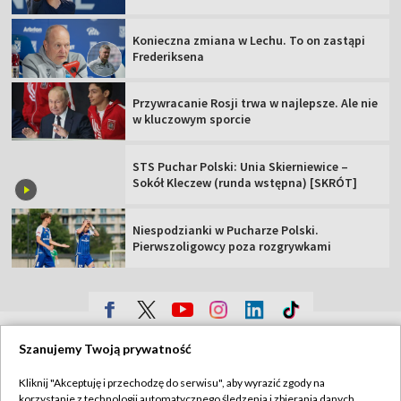
Konieczna zmiana w Lechu. To on zastąpi
Frederiksena
Przywracanie Rosji trwa w najlepsze. Ale nie
w kluczowym sporcie
STS Puchar Polski: Unia Skierniewice –
Sokół Kleczew (runda wstępna) [SKRÓT]
Niespodzianki w Pucharze Polski.
Pierwszoligowcy poza rozgrywkami
TVP
Szanujemy Twoją prywatność
Abonament TVP
Regulamin TVP
Kliknij "Akceptuję i przechodzę do serwisu", aby wyrazić zgody na
Polityka prywatności
Sklep TVP
korzystanie z technologii automatycznego śledzenia i zbierania danych,