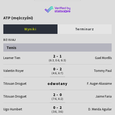
ATP (mężczyźni)
Wyniki
Terminarz
DZISIAJ
Tenis
2 - 1
Learner Tien
Gael Monfils
(6:3, 0:6, 6:3)
0 - 2
Valentin Royer
Tommy Paul
(4:6, 6:7)
odwołany
Titouan Droguet
F. Auger-Aliassime
2 - 0
Titouan Droguet
Jaime Faria
(7:6, 6:2)
0 - 2
Ugo Humbert
D. Merida Aguilar
(3:6, 3:6)