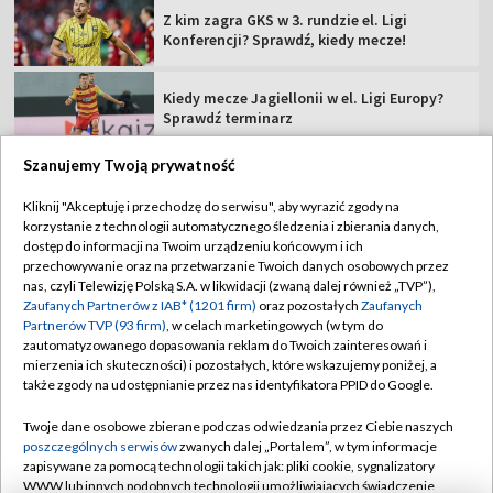
Z kim zagra GKS w 3. rundzie el. Ligi
Konferencji? Sprawdź, kiedy mecze!
Kiedy mecze Jagiellonii w el. Ligi Europy?
Sprawdź terminarz
Szanujemy Twoją prywatność
Kliknij "Akceptuję i przechodzę do serwisu", aby wyrazić zgody na
korzystanie z technologii automatycznego śledzenia i zbierania danych,
TVP
dostęp do informacji na Twoim urządzeniu końcowym i ich
przechowywanie oraz na przetwarzanie Twoich danych osobowych przez
Abonament TVP
Regulamin TVP
nas, czyli Telewizję Polską S.A. w likwidacji (zwaną dalej również „TVP”),
Polityka prywatności
Sklep TVP
Zaufanych Partnerów z IAB* (1201 firm)
oraz pozostałych
Zaufanych
Partnerów TVP (93 firm)
, w celach marketingowych (w tym do
Biuro Reklamy
Moje zgody
zautomatyzowanego dopasowania reklam do Twoich zainteresowań i
mierzenia ich skuteczności) i pozostałych, które wskazujemy poniżej, a
Oferta Handlowa
Biuro reklamy
także zgody na udostępnianie przez nas identyfikatora PPID do Google.
Telegazeta ogłoszenia
Kontakt
Twoje dane osobowe zbierane podczas odwiedzania przez Ciebie naszych
Emisja w TVP
poszczególnych serwisów
zwanych dalej „Portalem”, w tym informacje
zapisywane za pomocą technologii takich jak: pliki cookie, sygnalizatory
Kanały
Rada Programowa
WWW lub innych podobnych technologii umożliwiających świadczenie