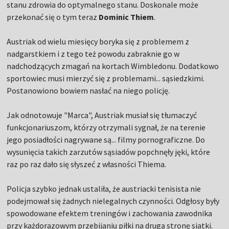
stanu zdrowia do optymalnego stanu. Doskonale może
przekonać się o tym teraz
Dominic Thiem
.
Austriak od wielu miesięcy boryka się z problemem z
nadgarstkiem i z tego też powodu zabraknie go w
nadchodzących zmagań na kortach Wimbledonu. Dodatkowo
sportowiec musi mierzyć się z problemami... sąsiedzkimi.
Postanowiono bowiem nasłać na niego policję.
Jak odnotowuje "Marca", Austriak musiał się tłumaczyć
funkcjonariuszom, którzy otrzymali sygnał, że na terenie
jego posiadłości nagrywane są... filmy pornograficzne. Do
wysunięcia takich zarzutów sąsiadów popchnęły jęki, które
raz po raz dało się słyszeć z własności Thiema.
Policja szybko jednak ustaliła, że austriacki tenisista nie
podejmował się żadnych nielegalnych czynności. Odgłosy były
spowodowane efektem treningów i zachowania zawodnika
przy każdorazowym przebijaniu piłki na drugą stronę siatki.