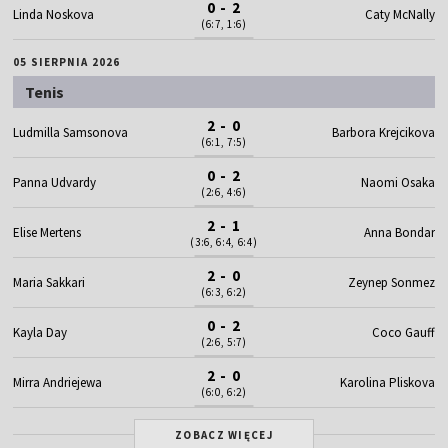
0 - 2
Linda Noskova
Caty McNally
(6:7, 1:6)
05 SIERPNIA 2026
Tenis
2 - 0
Ludmilla Samsonova
Barbora Krejcikova
(6:1, 7:5)
0 - 2
Panna Udvardy
Naomi Osaka
(2:6, 4:6)
2 - 1
Elise Mertens
Anna Bondar
(3:6, 6:4, 6:4)
2 - 0
Maria Sakkari
Zeynep Sonmez
(6:3, 6:2)
0 - 2
Kayla Day
Coco Gauff
(2:6, 5:7)
2 - 0
Mirra Andriejewa
Karolina Pliskova
(6:0, 6:2)
ZOBACZ WIĘCEJ