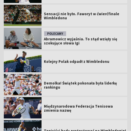
Sensacji nie było. Faworyt w ćwierćfinale
Wimbledonu
POLECAMY
Abramowicz wyjaśnia. To stąd wzięły się
szokujące słowa Igi
Kolejny Polak odpadł z Wimbledonu
Demolka! Świątek pokonała była liderkę
rankingu
Międzynarodowa Federacja Tenisowa
zmienia nazwę
Tenisiści będą protestować na Wimbledonie!