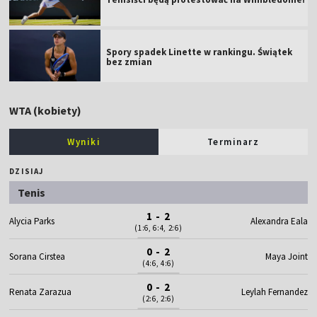
Spory spadek Linette w rankingu. Świątek
bez zmian
WTA (kobiety)
Wyniki
Terminarz
DZISIAJ
Tenis
1 - 2
Alycia Parks
Alexandra Eala
(1:6, 6:4, 2:6)
0 - 2
Sorana Cirstea
Maya Joint
(4:6, 4:6)
0 - 2
Renata Zarazua
Leylah Fernandez
(2:6, 2:6)