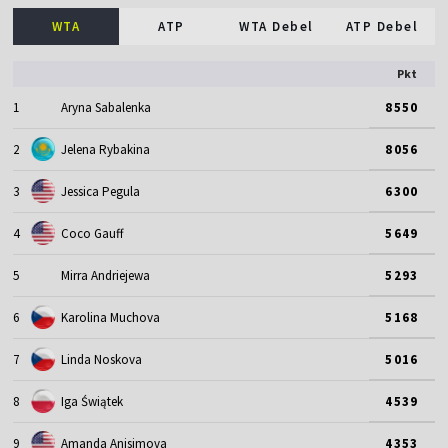
WTA
ATP
WTA Debel
ATP Debel
Pkt
1
Aryna Sabalenka
8550
2
Jelena Rybakina
8056
3
Jessica Pegula
6300
4
Coco Gauff
5649
5
Mirra Andriejewa
5293
6
Karolina Muchova
5168
7
Linda Noskova
5016
8
Iga Świątek
4539
9
Amanda Anisimova
4353