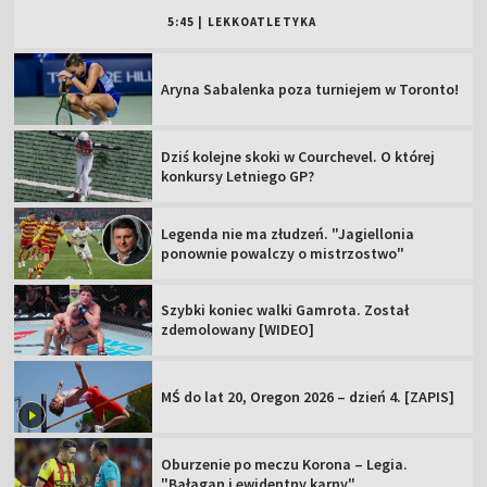
5:45
|
LEKKOATLETYKA
Aryna Sabalenka poza turniejem w Toronto!
Dziś kolejne skoki w Courchevel. O której
konkursy Letniego GP?
Legenda nie ma złudzeń. "Jagiellonia
ponownie powalczy o mistrzostwo"
Szybki koniec walki Gamrota. Został
zdemolowany [WIDEO]
MŚ do lat 20, Oregon 2026 – dzień 4. [ZAPIS]
Oburzenie po meczu Korona – Legia.
"Bałagan i ewidentny karny"