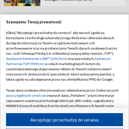
Szanujemy Twoją prywatność
TVP
Kliknij "Akceptuję i przechodzę do serwisu", aby wyrazić zgody na
korzystanie z technologii automatycznego śledzenia i zbierania danych,
Abonament TVP
Regulamin TVP
dostęp do informacji na Twoim urządzeniu końcowym i ich
Polityka prywatności
Sklep TVP
przechowywanie oraz na przetwarzanie Twoich danych osobowych przez
nas, czyli Telewizję Polską S.A. w likwidacji (zwaną dalej również „TVP”),
Biuro Reklamy
Moje zgody
Zaufanych Partnerów z IAB* (1201 firm)
oraz pozostałych
Zaufanych
Partnerów TVP (93 firm)
, w celach marketingowych (w tym do
Oferta Handlowa
Biuro reklamy
zautomatyzowanego dopasowania reklam do Twoich zainteresowań i
mierzenia ich skuteczności) i pozostałych, które wskazujemy poniżej, a
Telegazeta ogłoszenia
Kontakt
także zgody na udostępnianie przez nas identyfikatora PPID do Google.
Emisja w TVP
Twoje dane osobowe zbierane podczas odwiedzania przez Ciebie naszych
Kanały
Rada Programowa
poszczególnych serwisów
zwanych dalej „Portalem”, w tym informacje
zapisywane za pomocą technologii takich jak: pliki cookie, sygnalizatory
Ogłoszenia przetargowe
WWW lub innych podobnych technologii umożliwiających świadczenie
©2026 Telewizja Polska Spółka Akcyjna w likwidacji
dopasowanych i bezpiecznych usług, personalizację treści oraz reklam,
Akademia Telewizyjna
udostępnianie funkcji mediów społecznościowych oraz analizowanie
Akceptuję i przechodzę do serwisu
Informacje o nadawcy
ruchu w Internecie.