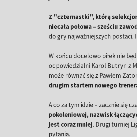
Z "czternastki", którą selekcjo
niecała połowa – sześciu zawo
do gry najważniejszych postaci. 
W końcu docelowo piłek nie będz
odpowiedzialni Karol Butryn z M
może równać się z Pawłem Zator
drugim startem nowego trener
A co za tym idzie – zacznie się c
pokoleniowej, nazwisk łączącyc
jest coraz mniej
. Drugi turniej
pytania.