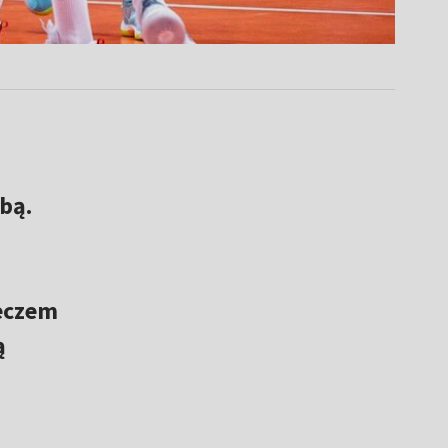
bą.
Meczem
ą
h