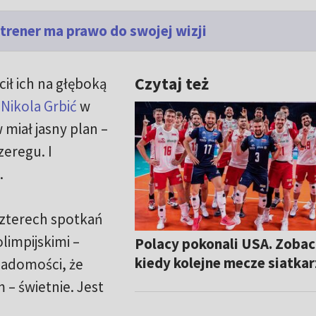
trener ma prawo do swojej wizji
Czytaj też
ił ich na głęboką
.
Nikola Grbić
w
miał jasny plan –
zeregu. I
.
czterech spotkań
limpijskimi –
Polacy pokonali USA. Zobac
kiedy kolejne mecze siatka
iadomości, że
– świetnie. Jest