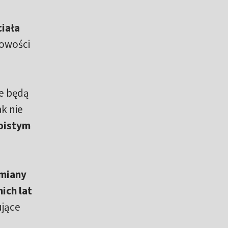
ciała
towości
ie będą
k nie
woistym
emiany
ich lat
ujące