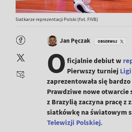
Siatkarze reprezentacji Polski (fot. FIVB)
Jan Pęczak
OBSERWUJ
O
ficjalnie debiut w
re
Pierwszy turniej
Lig
zaprezentowała się bardzo 
Prawdziwe nowe otwarcie s
z Brazylią zaczyna pracę z
siatkówkę na światowym s
Telewizji Polskiej.