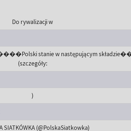
Do rywalizacji w
ja ����Polski stanie w następującym składzie�
(szczegóły:
)
x
A SIATKÓWKA (@PolskaSiatkowka)