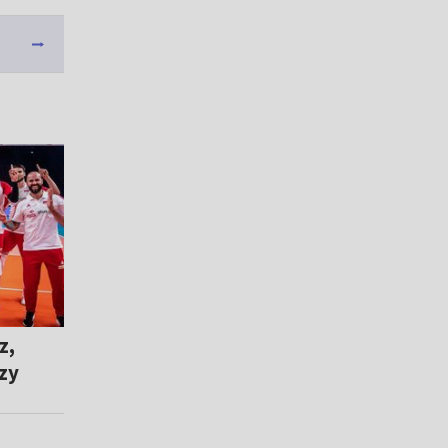
z,
rzy