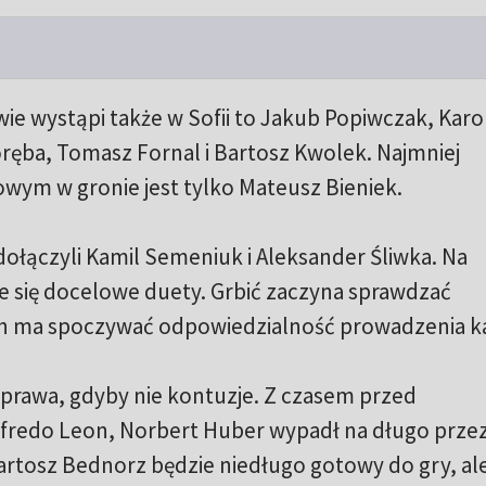
ie wystąpi także w Sofii to Jakub Popiwczak, Karol
ęba, Tomasz Fornal i Bartosz Kwolek. Najmniej
owym w gronie jest tylko Mateusz Bieniek.
dołączyli Kamil Semeniuk i Aleksander Śliwka. Na
je się docelowe duety. Grbić zaczyna sprawdzać
h ma spoczywać odpowiedzialność prowadzenia k
 sprawa, gdyby nie kontuzje. Z czasem przed
lfredo Leon, Norbert Huber wypadł na długo prze
Bartosz Bednorz będzie niedługo gotowy do gry, al