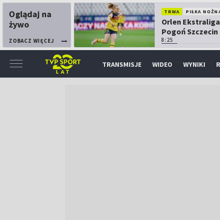
Oglądaj na
TRWA
PIŁKA NOŻN
Orlen Ekstraliga
żywo
Pogoń Szczecin
Górnik Łęczna
8:25
ZOBACZ WIĘCEJ
TRANSMISJE
WIDEO
WYNIKI
R