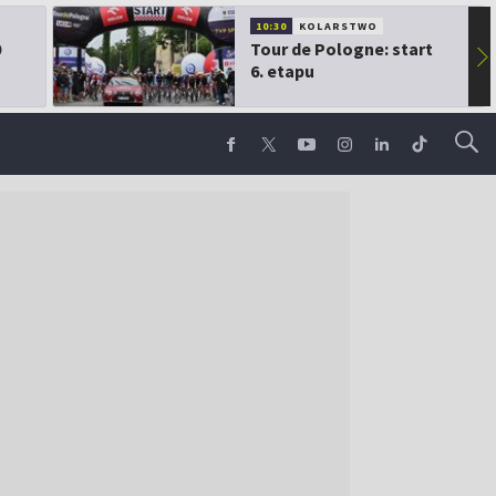
10:30
KOLARSTWO
0
Tour de Pologne: start
▶
6. etapu