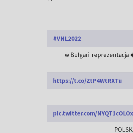
#VNL2022
w Bułgarii reprezentac
https://t.co/ZtP4WtRXTu
pic.twitter.com/NYQT1cOLO
— POLSK