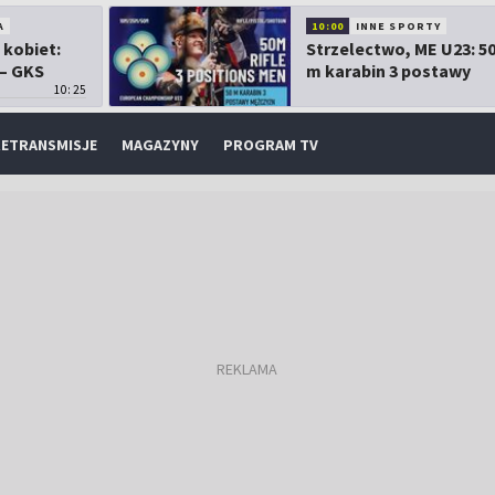
A
10:00
INNE SPORTY
 kobiet:
Strzelectwo, ME U23: 5
 – GKS
m karabin 3 postawy
10:25
mężczyzn
ETRANSMISJE
MAGAZYNY
PROGRAM TV