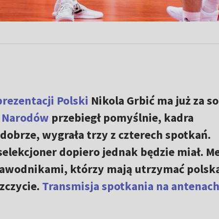
prezentacji Polski
Nikola Grbić ma już za so
i Narodów
przebiegł pomyślnie, kadra
dobrze, wygrała trzy z czterech spotkań.
elekcjoner dopiero jednak będzie miał. 
 zawodnikami, którzy mają utrzymać polsk
zczycie.
Transmisja spotkania na antenac