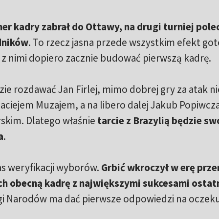
ner kadry zabrał do Ottawy, na drugi turniej pole
dników
. To rzecz jasna przede wszystkim efekt go
I z nimi dopiero zacznie budować pierwszą kadrę.
ie rozdawać Jan Firlej, mimo dobrej gry za atak n
aciejem Muzajem, a na libero dalej Jakub Popiwcza
skim. Dlatego właśnie
tarcie z Brazylią będzie s
a
.
zas weryfikacji wyborów.
Grbić wkroczył w erę prz
h obecną kadrę z największymi sukcesami ostatn
 Ligi Narodów ma dać pierwsze odpowiedzi na oczek