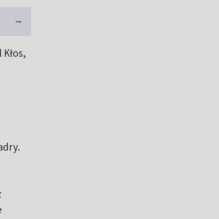
 Kłos,
adry.
z
e