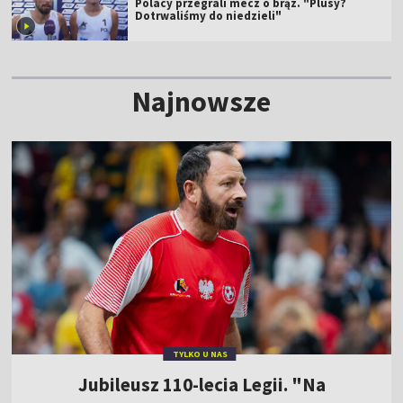
Polacy przegrali mecz o brąz. "Plusy?
Dotrwaliśmy do niedzieli"
Najnowsze
TYLKO U NAS
Jubileusz 110-lecia Legii. "Na