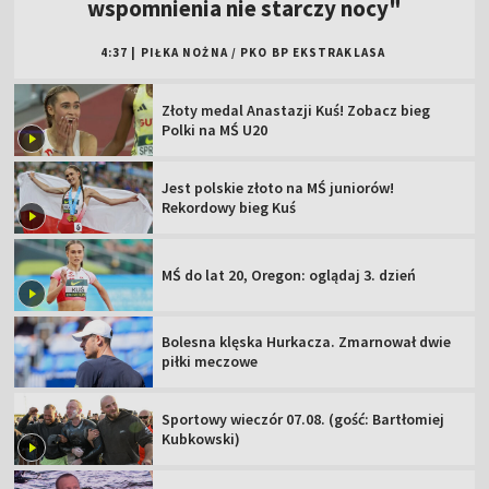
wspomnienia nie starczy nocy"
4:37
|
PIŁKA NOŻNA
/
PKO BP EKSTRAKLASA
Złoty medal Anastazji Kuś! Zobacz bieg
Polki na MŚ U20
Jest polskie złoto na MŚ juniorów!
Rekordowy bieg Kuś
MŚ do lat 20, Oregon: oglądaj 3. dzień
Bolesna klęska Hurkacza. Zmarnował dwie
piłki meczowe
Sportowy wieczór 07.08. (gość: Bartłomiej
Kubkowski)