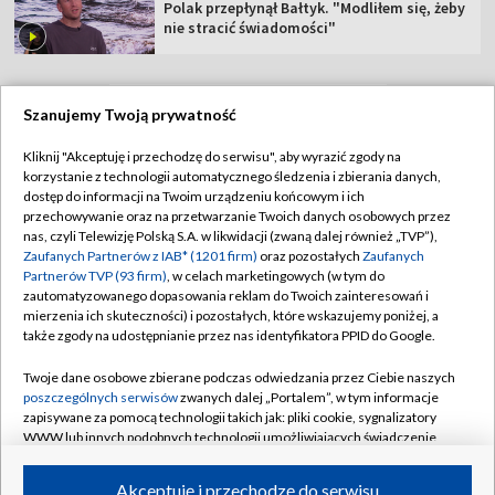
Polak przepłynął Bałtyk. "Modliłem się, żeby
nie stracić świadomości"
Szanujemy Twoją prywatność
TVP
Kliknij "Akceptuję i przechodzę do serwisu", aby wyrazić zgody na
korzystanie z technologii automatycznego śledzenia i zbierania danych,
Abonament TVP
Regulamin TVP
dostęp do informacji na Twoim urządzeniu końcowym i ich
Polityka prywatności
Sklep TVP
przechowywanie oraz na przetwarzanie Twoich danych osobowych przez
nas, czyli Telewizję Polską S.A. w likwidacji (zwaną dalej również „TVP”),
Biuro Reklamy
Moje zgody
Zaufanych Partnerów z IAB* (1201 firm)
oraz pozostałych
Zaufanych
Partnerów TVP (93 firm)
, w celach marketingowych (w tym do
Oferta Handlowa
Biuro reklamy
zautomatyzowanego dopasowania reklam do Twoich zainteresowań i
mierzenia ich skuteczności) i pozostałych, które wskazujemy poniżej, a
Telegazeta ogłoszenia
Kontakt
także zgody na udostępnianie przez nas identyfikatora PPID do Google.
Emisja w TVP
Twoje dane osobowe zbierane podczas odwiedzania przez Ciebie naszych
Kanały
Rada Programowa
poszczególnych serwisów
zwanych dalej „Portalem”, w tym informacje
zapisywane za pomocą technologii takich jak: pliki cookie, sygnalizatory
Ogłoszenia przetargowe
WWW lub innych podobnych technologii umożliwiających świadczenie
©2026 Telewizja Polska Spółka Akcyjna w likwidacji
dopasowanych i bezpiecznych usług, personalizację treści oraz reklam,
Akademia Telewizyjna
udostępnianie funkcji mediów społecznościowych oraz analizowanie
Akceptuję i przechodzę do serwisu