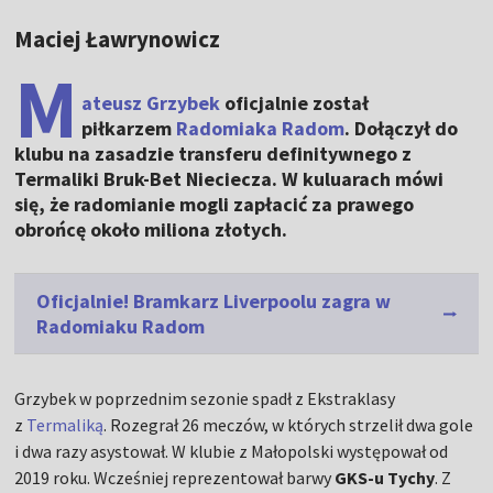
Maciej Ławrynowicz
M
ateusz Grzybek
oficjalnie został
piłkarzem
Radomiaka Radom
. Dołączył do
klubu na zasadzie transferu definitywnego z
Termaliki Bruk-Bet Nieciecza. W kuluarach mówi
się, że radomianie mogli zapłacić za prawego
obrońcę około miliona złotych.
Oficjalnie! Bramkarz Liverpoolu zagra w
Radomiaku Radom
Grzybek w poprzednim sezonie spadł z Ekstraklasy
z
Termaliką
. Rozegrał 26 meczów, w których strzelił dwa gole
i dwa razy asystował. W klubie z Małopolski występował od
2019 roku. Wcześniej reprezentował barwy
GKS-u Tychy
. Z