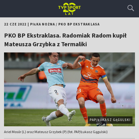
22 CZE 2022
|
PIŁKA NOŻNA
/
PKO BP EKSTRAKLASA
PKO BP Ekstraklasa. Radomiak Radom kupił
Mateusza Grzybka z Termaliki
PAP/ŁUKASZ GĄGULSKI
Ariel Mosór (L) oraz Mateusz Grzybek (P) (fot. PAP/Łukasz Gągulski)