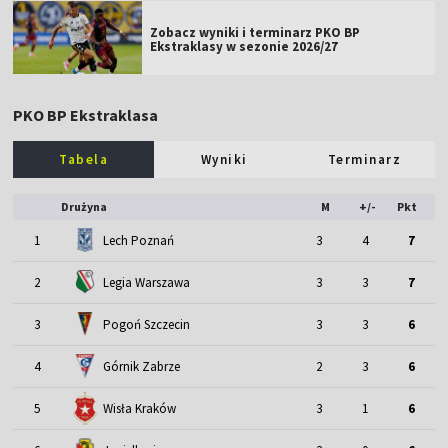
Zobacz wyniki i terminarz PKO BP
Ekstraklasy w sezonie 2026/27
PKO BP Ekstraklasa
Tabela
Wyniki
Terminarz
Drużyna
M
+/-
Pkt
1
Lech Poznań
3
4
7
2
Legia Warszawa
3
3
7
3
Pogoń Szczecin
3
3
6
4
Górnik Zabrze
2
3
6
5
Wisła Kraków
3
1
6