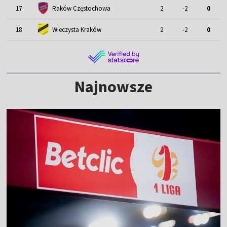
17
Raków Częstochowa
2
-2
0
18
Wieczysta Kraków
2
-2
0
Najnowsze