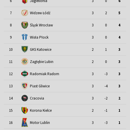
6
Jagiellonia
3
0
6
7
Widzew Łódź
3
2
5
Śląsk Wrocław
8
3
0
4
9
Wisła Płock
3
0
4
10
GKS Katowice
2
1
3
11
Zagłębie Lubin
2
0
3
12
Radomiak Radom
3
-3
3
13
Piast Gliwice
3
-4
3
14
Cracovia
3
-2
2
15
Korona Kielce
2
-1
1
Motor Lublin
16
3
-3
1