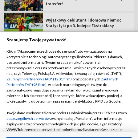
transfer!
Wyjątkowy debiutant i domowa niemoc.
Statystyki po 3. kolejce Ekstraklasy
Szanujemy Twoją prywatność
Kliknij "Akceptuję i przechodzę do serwisu", aby wyrazić zgody na
korzystanie z technologii automatycznego śledzenia i zbierania danych,
TVP
dostęp do informacji na Twoim urządzeniu końcowym i ich
Abonament TVP
Regulamin TVP
przechowywanie oraz na przetwarzanie Twoich danych osobowych przez
nas, czyli Telewizję Polską S.A. w likwidacji (zwaną dalej również „TVP”),
Polityka prywatności
Sklep TVP
Zaufanych Partnerów z IAB* (1201 firm)
oraz pozostałych
Zaufanych
Partnerów TVP (93 firm)
, w celach marketingowych (w tym do
Biuro Reklamy
Moje zgody
zautomatyzowanego dopasowania reklam do Twoich zainteresowań i
mierzenia ich skuteczności) i pozostałych, które wskazujemy poniżej, a
Oferta Handlowa
Biuro reklamy
także zgody na udostępnianie przez nas identyfikatora PPID do Google.
Telegazeta ogłoszenia
Kontakt
Twoje dane osobowe zbierane podczas odwiedzania przez Ciebie naszych
Emisja w TVP
poszczególnych serwisów
zwanych dalej „Portalem”, w tym informacje
zapisywane za pomocą technologii takich jak: pliki cookie, sygnalizatory
Kanały
Rada Programowa
WWW lub innych podobnych technologii umożliwiających świadczenie
dopasowanych i bezpiecznych usług, personalizację treści oraz reklam,
Ogłoszenia przetargowe