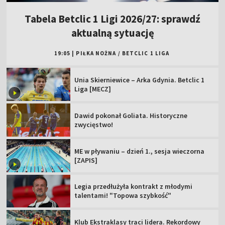
Tabela Betclic 1 Ligi 2026/27: sprawdź
aktualną sytuację
19:05
|
PIŁKA NOŻNA
/
BETCLIC 1 LIGA
Unia Skierniewice – Arka Gdynia. Betclic 1
Liga [MECZ]
Dawid pokonał Goliata. Historyczne
zwycięstwo!
ME w pływaniu – dzień 1., sesja wieczorna
[ZAPIS]
Legia przedłużyła kontrakt z młodymi
talentami! "Topowa szybkość"
Klub Ekstraklasy traci lidera. Rekordowy