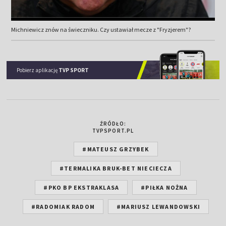
Michniewicz znów na świeczniku. Czy ustawiał mecze z "Fryzjerem"?
Pobierz aplikację
TVP SPORT
ŹRÓDŁO:
TVPSPORT.PL
#MATEUSZ GRZYBEK
#TERMALIKA BRUK-BET NIECIECZA
#PKO BP EKSTRAKLASA
#PIŁKA NOŻNA
#RADOMIAK RADOM
#MARIUSZ LEWANDOWSKI