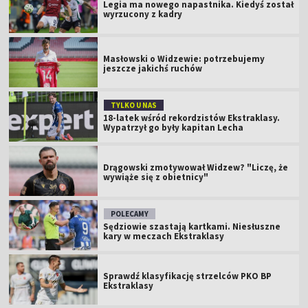
Legia ma nowego napastnika. Kiedyś został
wyrzucony z kadry
Masłowski o Widzewie: potrzebujemy
jeszcze jakichś ruchów
TYLKO U NAS
18-latek wśród rekordzistów Ekstraklasy.
Wypatrzył go były kapitan Lecha
Drągowski zmotywował Widzew? "Liczę, że
wywiąże się z obietnicy"
POLECAMY
Sędziowie szastają kartkami. Niesłuszne
kary w meczach Ekstraklasy
Sprawdź klasyfikację strzelców PKO BP
Ekstraklasy