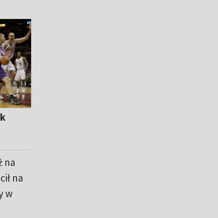
ak
ż na
cił na
y w