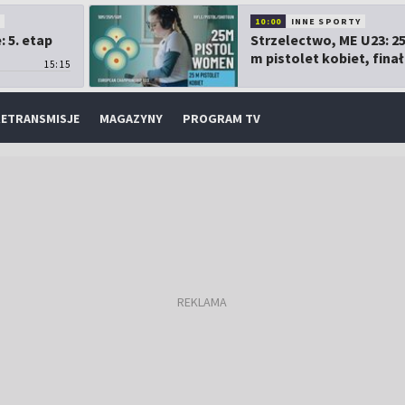
O
10:00
INNE SPORTY
 5. etap
Strzelectwo, ME U23: 2
m pistolet kobiet, finał
15:15
ETRANSMISJE
MAGAZYNY
PROGRAM TV