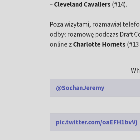
–
Cleveland Cavaliers
(#14).
Poza wizytami, rozmawiał telefo
odbył rozmowę podczas Draft C
online z
Charlotte Hornets
(#13 
Wh
@SochanJeremy
pic.twitter.com/oaEFH1bvVj