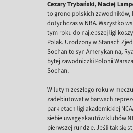
Cezary Trybański, Maciej Lampe
to grono polskich zawodników, k
dotychczas w NBA. Wszystko wsk
tym roku do najlepszej ligi kosz
Polak. Urodzony w Stanach Zj
Sochan to syn Amerykanina, Rya
byłej zawodniczki Polonii Warsz
Sochan.
W lutym zeszłego roku w meczu
zadebiutował w barwach reprezent
parkietach ligi akademickiej NC
siebie uwagę skautów klubów NB
pierwszej rundzie. Jeśli tak si