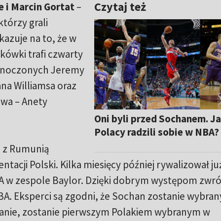
Czytaj też
 i Marcin Gortat
–
tórzy grali
azuje na to, że w
ykówki trafi czwarty
ednoczonych Jeremy
na Williamsa oraz
awa – Anety
Oni byli przed Sochanem. J
Polacy radzili sobie w NBA?
 z Rumunią
acji Polski. Kilka miesięcy później rywalizował ju
AA w zespole Baylor. Dzięki dobrym występom zwró
A. Eksperci są zgodni, że Sochan zostanie wybran
ę stanie, zostanie pierwszym Polakiem wybranym w