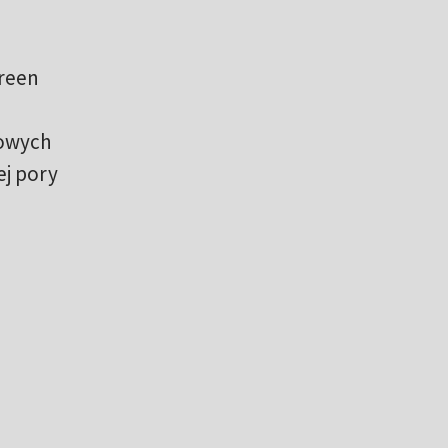
green
towych
ej pory