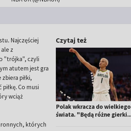
Czytaj też
u. Najczęściej
 ale z
"trójka", czyli
zym atutem jest gra
zbiera piłki,
 piłkę. Co musi
óry wciąż
Polak wkracza do wielkiego
świata. "Będą różne gierki..
tronnych, których