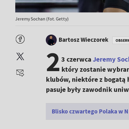
Jeremy Sochan (fot. Getty)
Bartosz Wieczorek
OBSER
2
3 czerwca
Jeremy Soc
który zostanie wybra
klubów, niektóre z bogatą h
pasuje były zawodnik uniw
Blisko czwartego Polaka w NB