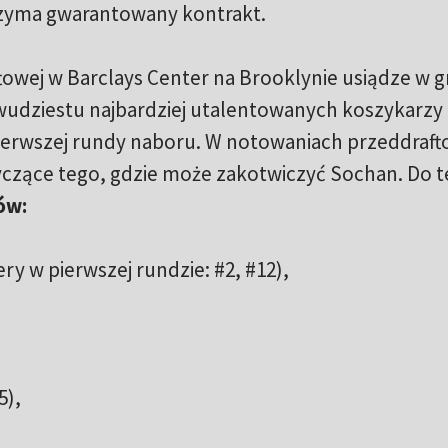
trzyma gwarantowany kontrakt.
towej w Barclays Center na Brooklynie usiądze w 
wudziestu najbardziej utalentowanych koszykarzy
 pierwszej rundy naboru. W notowaniach przeddraf
yczące tego, gdzie może zakotwiczyć Sochan. Do t
ów:
y w pierwszej rundzie: #2, #12),
5),