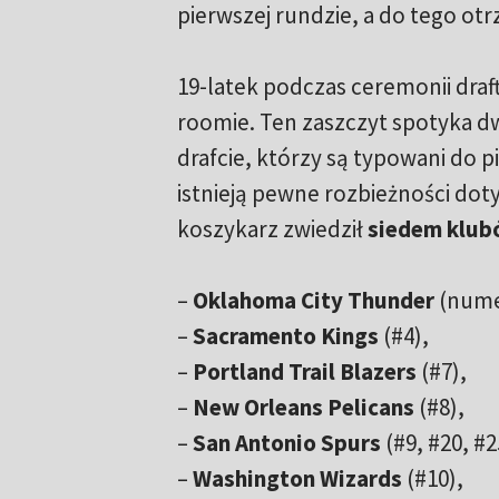
pierwszej rundzie, a do tego o
19-latek podczas ceremonii draf
roomie. Ten zaszczyt spotyka d
drafcie, którzy są typowani do
istnieją pewne rozbieżności dot
koszykarz zwiedził
siedem klub
–
Oklahoma City Thunder
(numer
–
Sacramento Kings
(#4),
–
Portland Trail Blazers
(#7),
–
New Orleans Pelicans
(#8),
–
San Antonio Spurs
(#9, #20, #2
–
Washington Wizards
(#10),