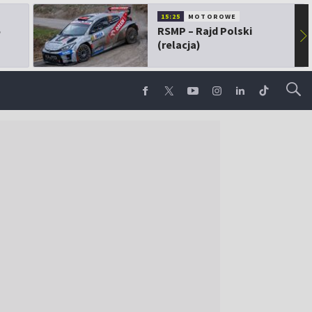
15:25
MOTOROWE
5
RSMP – Rajd Polski
▶
(relacja)