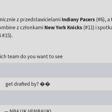
nicznie z przedstawicielami
Indiany Pacers
(#6), a
ombine z członkami
New York Knicks
(#11) i spotk
i #15).
ich team do you want to see
get drafted by? ��
— NBA UK (@NBAUK)