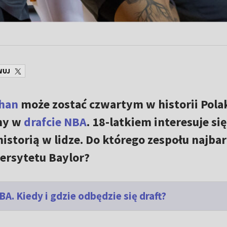
WUJ
han
może zostać czwartym w historii Pola
ny w
drafcie NBA
. 18-latkiem interesuje się
istorią w lidze. Do którego zespołu najbar
ersytetu Baylor?
A. Kiedy i gdzie odbędzie się draft?