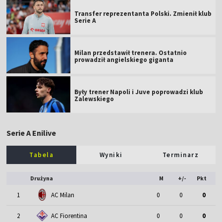
Transfer reprezentanta Polski. Zmienił klub
Serie A
Milan przedstawił trenera. Ostatnio
prowadził angielskiego giganta
Były trener Napoli i Juve poprowadzi klub
Zalewskiego
Serie A Enilive
Tabela
Wyniki
Terminarz
Drużyna
M
+/-
Pkt
1
AC Milan
0
0
0
2
AC Fiorentina
0
0
0