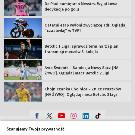
De Paul pamiętał o Messim. Wyjątkowa
dedykacja po golu
Ostatni etap wyłoni zwycięzcę TdP. Oglądaj
"czasówkę" w TVP!
Betclic 1 Liga: sprawdź terminarz i plan
transmisji meczów 3. kolejki
Avia Świdnik – Sandecja Nowy Sącz [NA
ŻYWO]. Oglądaj mecz Betclic 2 Ligi
Chojniczanka Chojnice – Znicz Pruszków
[NA ŻYWO]. Oglądaj mecz Betclic 2 Ligi
TVP
Szanujemy Twoją prywatność