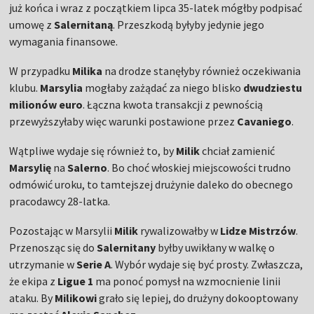
już końca i wraz z początkiem lipca 35-latek mógłby podpisać
umowę z
Salernitaną
. Przeszkodą byłyby jedynie jego
wymagania finansowe.
W przypadku
Milika
na drodze stanęłyby również oczekiwania
klubu.
Marsylia
mogłaby zażądać za niego blisko
dwudziestu
milionów euro
. Łączna kwota transakcji z pewnością
przewyższyłaby więc warunki postawione przez
Cavaniego
.
Wątpliwe wydaje się również to, by
Milik
chciał zamienić
Marsylię
na
Salerno
. Bo choć włoskiej miejscowości trudno
odmówić uroku, to tamtejszej drużynie daleko do obecnego
pracodawcy 28-latka.
Pozostając w Marsylii
Milik
rywalizowałby w
Lidze Mistrzów
.
Przenosząc się do
Salernitany
byłby uwikłany w walkę o
utrzymanie w
Serie A
. Wybór wydaje się być prosty. Zwłaszcza,
że ekipa z
Ligue 1
ma ponoć pomysł na wzmocnienie linii
ataku. By
Milikowi
grało się lepiej, do drużyny dokooptowany