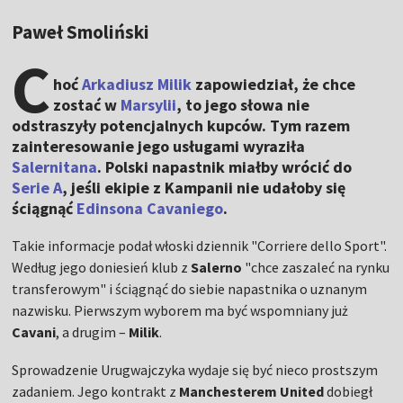
Paweł Smoliński
C
hoć
Arkadiusz Milik
zapowiedział, że chce
zostać w
Marsylii
, to jego słowa nie
odstraszyły potencjalnych kupców. Tym razem
zainteresowanie jego usługami wyraziła
Salernitana
. Polski napastnik miałby wrócić do
Serie A
, jeśli ekipie z Kampanii nie udałoby się
ściągnąć
Edinsona Cavaniego
.
Takie informacje podał włoski dziennik "Corriere dello Sport".
Według jego doniesień klub z
Salerno
"chce zaszaleć na rynku
transferowym" i ściągnąć do siebie napastnika o uznanym
nazwisku. Pierwszym wyborem ma być wspomniany już
Cavani
, a drugim –
Milik
.
Sprowadzenie Urugwajczyka wydaje się być nieco prostszym
zadaniem. Jego kontrakt z
Manchesterem United
dobiegł