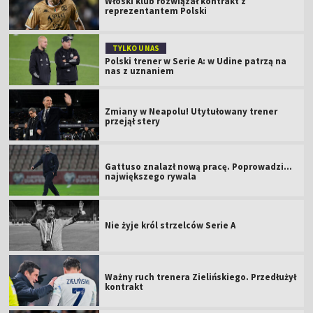
Włoski klub rozwiązał kontrakt z
reprezentantem Polski
TYLKO U NAS
Polski trener w Serie A: w Udine patrzą na
nas z uznaniem
Zmiany w Neapolu! Utytułowany trener
przejął stery
Gattuso znalazł nową pracę. Poprowadzi...
największego rywala
Nie żyje król strzelców Serie A
Ważny ruch trenera Zielińskiego. Przedłużył
kontrakt