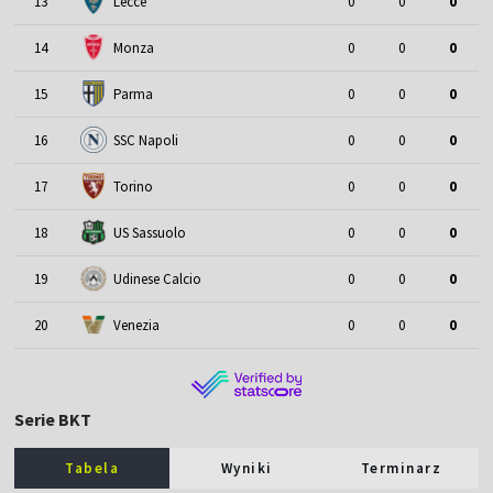
13
Lecce
0
0
0
14
Monza
0
0
0
15
Parma
0
0
0
16
SSC Napoli
0
0
0
17
Torino
0
0
0
18
US Sassuolo
0
0
0
19
Udinese Calcio
0
0
0
20
Venezia
0
0
0
Serie BKT
Tabela
Wyniki
Terminarz