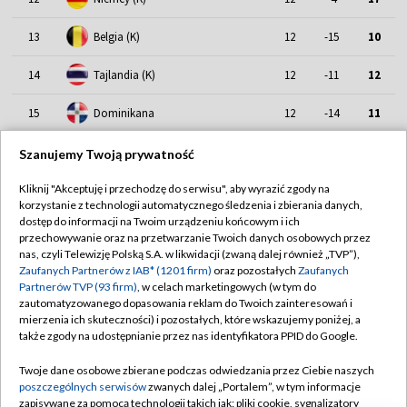
13
Belgia (K)
12
-15
10
14
Tajlandia (K)
12
-11
12
15
Dominikana
12
-14
11
16
Ukraina (K)
12
-13
10
Szanujemy Twoją prywatność
17
Francja (K)
12
-15
10
Kliknij "Akceptuję i przechodzę do serwisu", aby wyrazić zgody na
korzystanie z technologii automatycznego śledzenia i zbierania danych,
dostęp do informacji na Twoim urządzeniu końcowym i ich
18
Bułgaria (K)
12
-22
5
przechowywanie oraz na przetwarzanie Twoich danych osobowych przez
nas, czyli Telewizję Polską S.A. w likwidacji (zwaną dalej również „TVP”),
Zaufanych Partnerów z IAB* (1201 firm)
oraz pozostałych
Zaufanych
Partnerów TVP (93 firm)
, w celach marketingowych (w tym do
zautomatyzowanego dopasowania reklam do Twoich zainteresowań i
mierzenia ich skuteczności) i pozostałych, które wskazujemy poniżej, a
także zgody na udostępnianie przez nas identyfikatora PPID do Google.
TVP
Twoje dane osobowe zbierane podczas odwiedzania przez Ciebie naszych
poszczególnych serwisów
zwanych dalej „Portalem”, w tym informacje
Abonament TVP
Regulamin TVP
zapisywane za pomocą technologii takich jak: pliki cookie, sygnalizatory