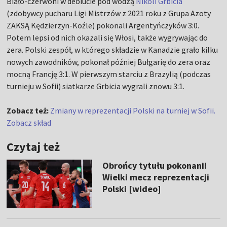
Biało-czerwoni w debiucie pod wodzą
Nikoli Grbicia
(zdobywcy pucharu Ligi Mistrzów z 2021 roku z Grupa Azoty
ZAKSĄ Kędzierzyn-Koźle) pokonali Argentyńczyków 3:0.
Potem lepsi od nich okazali się Włosi, także wygrywając do
zera. Polski zespół, w którego składzie w Kanadzie grało kilku
nowych zawodników, pokonał później Bułgarię do zera oraz
mocną Francję 3:1. W pierwszym starciu z Brazylią (podczas
turnieju w Sofii) siatkarze Grbicia wygrali znowu 3:1.
Zobacz też:
Zmiany w reprezentacji Polski na turniej w Sofii.
Zobacz skład
Czytaj też
Obrońcy tytułu pokonani!
Wielki mecz reprezentacji
Polski [wideo]