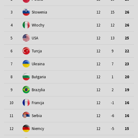
3
Słowenia
12
15
26
4
Włochy
12
12
26
5
USA
12
13
25
6
Turcja
12
9
22
7
Ukraina
12
7
23
8
Bułgaria
12
1
20
9
Brazylia
12
2
19
10
Francja
12
-1
16
11
Serbia
12
-6
16
12
Niemcy
12
-5
15