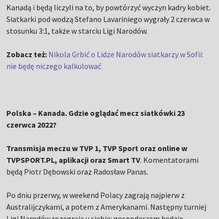
Kanadą i będą liczyli na to, by powtórzyć wyczyn kadry kobiet.
Siatkarki pod wodzą Stefano Lavariniego wygrały 2 czerwca w
stosunku 3:1, także w starciu Ligi Narodów.
Zobacz też:
Nikola Grbić o Lidze Narodów siatkarzy w Sofii:
nie będę niczego kalkulować
Polska – Kanada. Gdzie oglądać mecz siatkówki 23
czerwca 2022?
Transmisja meczu w TVP 1, TVP Sport oraz online w
TVPSPORT.PL, aplikacji oraz Smart TV
. Komentatorami
będą Piotr Dębowski oraz Radosław Panas.
Po dniu przerwy, w weekend Polacy zagrają najpierw z
Australijczykami, a potem z Amerykanami. Następny turniej
Ligi Narodów rozegrają u siebie: gospodarzem będzie