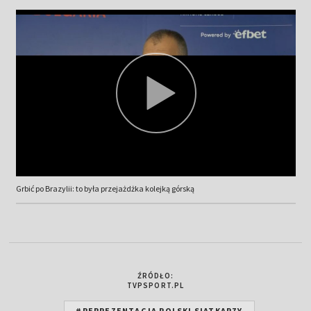
Grbić po Brazylii: to była przejażdżka kolejką górską
ŹRÓDŁO:
TVPSPORT.PL
#REPREZENTACJA POLSKI SIATKARZY