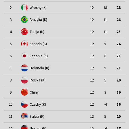
2
Włochy (K)
12
18
28
3
Brazylia (K)
12
11
26
4
Turcja (K)
12
11
25
5
Kanada (K)
12
9
24
6
Japonia (K)
12
6
21
7
Holandia (K)
12
9
21
8
Polska (K)
12
5
20
9
Chiny
12
3
19
10
Czechy (K)
12
-4
16
11
Serbia (K)
12
5
20
12
Niemcy (K)
12
-4
17