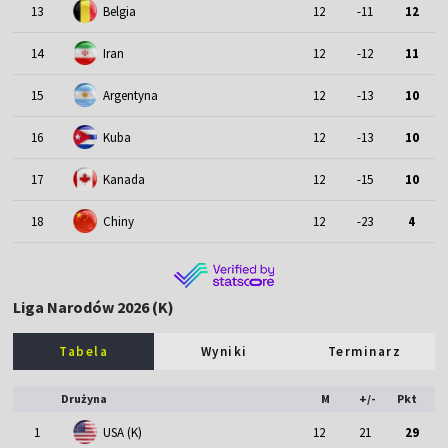
13
Belgia
12
-11
12
14
Iran
12
-12
11
15
Argentyna
12
-13
10
16
Kuba
12
-13
10
17
Kanada
12
-15
10
18
Chiny
12
-23
4
Liga Narodów 2026 (K)
Tabela
Wyniki
Terminarz
Drużyna
M
+/-
Pkt
1
USA (K)
12
21
29