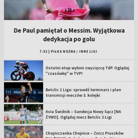
De Paul pamiętał o Messim. Wyjątkowa
dedykacja po golu
7:32
|
PIŁKA NOŻNA
/
INNE LIGI
Ostatni etap wyłoni zwycięzcę TdP. Oglądaj
"czasówkę" w TVP!
Betclic 1 Liga: sprawdź terminarz i plan
transmisji meczów 3. kolejki
Avia Świdnik – Sandecja Nowy Sącz [NA
ŻYWO]. Oglądaj mecz Betclic 2 Ligi
Chojniczanka Chojnice – Znicz Pruszków