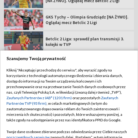
[NA ŻYWO]. Oglądaj mecz Betclic 2 Ligi
GKS Tychy – Olimpia Grudziądz [NA ŻYWO].
Oglądaj mecz Betclic 2 Ligi
Betclic 2 Liga: sprawdź plan transmisji 3.
kolejki w TVP
Szanujemy Twoją prywatność
Kliknij "Akceptuję i przechodzę do serwisu", aby wyrazić zgody na
korzystanie z technologii automatycznego śledzenia i zbierania danych,
TVP
dostęp do informacji na Twoim urządzeniu końcowym i ich
Abonament TVP
Regulamin TVP
przechowywanie oraz na przetwarzanie Twoich danych osobowych przez
nas, czyli Telewizję Polską S.A. w likwidacji (zwaną dalej również „TVP”),
Polityka prywatności
Sklep TVP
Zaufanych Partnerów z IAB* (1201 firm)
oraz pozostałych
Zaufanych
Partnerów TVP (93 firm)
, w celach marketingowych (w tym do
Biuro Reklamy
Moje zgody
zautomatyzowanego dopasowania reklam do Twoich zainteresowań i
mierzenia ich skuteczności) i pozostałych, które wskazujemy poniżej, a
Oferta Handlowa
Biuro reklamy
także zgody na udostępnianie przez nas identyfikatora PPID do Google.
Telegazeta ogłoszenia
Kontakt
Twoje dane osobowe zbierane podczas odwiedzania przez Ciebie naszych
Emisja w TVP
poszczególnych serwisów
zwanych dalej „Portalem”, w tym informacje