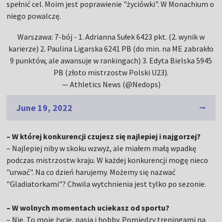
spełnić cel. Moim jest poprawienie "życiówki". W Monachium o
niego powalczę.
Warszawa: 7-bój - 1. Adrianna Sułek 6423 pkt. (2. wynik w
karierze) 2. Paulina Ligarska 6241 PB (do min. na ME zabrakło
9 punktów, ale awansuje w rankingach) 3. Edyta Bielska 5945
PB (złoto mistrzostw Polski U23).
— Athletics News (@Nedops)
June 19, 2022
– W której konkurencji czujesz się najlepiej i najgorzej?
– Najlepiej niby w skoku wzwyż, ale miałem małą wpadkę
podczas mistrzostw kraju. W każdej konkurencji mogę nieco
"urwać". Na co dzień harujemy. Możemy się nazwać
"Gladiatorkami"? Chwila wytchnienia jest tylko po sezonie.
– W wolnych momentach uciekasz od sportu?
– Nie. To moje życie, pasja i hobby. Pomiędzy treningami na