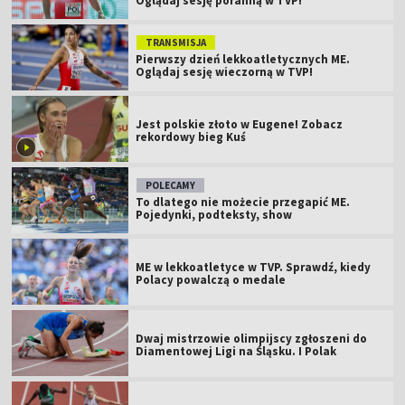
Oglądaj sesję poranną w TVP!
TRANSMISJA
Pierwszy dzień lekkoatletycznych ME.
Oglądaj sesję wieczorną w TVP!
Jest polskie złoto w Eugene! Zobacz
rekordowy bieg Kuś
POLECAMY
To dlatego nie możecie przegapić ME.
Pojedynki, podteksty, show
ME w lekkoatletyce w TVP. Sprawdź, kiedy
Polacy powalczą o medale
Dwaj mistrzowie olimpijscy zgłoszeni do
Diamentowej Ligi na Śląsku. I Polak