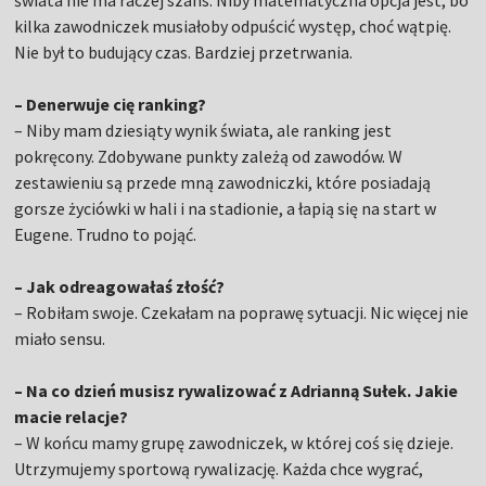
świata nie ma raczej szans. Niby matematyczna opcja jest, bo
kilka zawodniczek musiałoby odpuścić występ, choć wątpię.
Nie był to budujący czas. Bardziej przetrwania.
– Denerwuje cię ranking?
– Niby mam dziesiąty wynik świata, ale ranking jest
pokręcony. Zdobywane punkty zależą od zawodów. W
zestawieniu są przede mną zawodniczki, które posiadają
gorsze życiówki w hali i na stadionie, a łapią się na start w
Eugene. Trudno to pojąć.
– Jak odreagowałaś złość?
– Robiłam swoje. Czekałam na poprawę sytuacji. Nic więcej nie
miało sensu.
– Na co dzień musisz rywalizować z Adrianną Sułek. Jakie
macie relacje?
– W końcu mamy grupę zawodniczek, w której coś się dzieje.
Utrzymujemy sportową rywalizację. Każda chce wygrać,