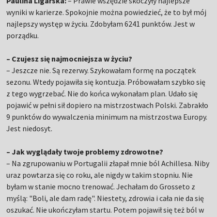
Paulina Ligarska:
– Prawie wszędzie skoczyły najlepsze
wyniki w karierze. Spokojnie można powiedzieć, że to był mój
najlepszy występ w życiu. Zdobyłam 6241 punktów. Jest w
porządku.
– Czujesz się najmocniejsza w życiu?
– Jeszcze nie. Są rezerwy. Szykowałam formę na początek
sezonu. Wtedy pojawiła się kontuzja. Próbowałam szybko się
z tego wygrzebać. Nie do końca wykonałam plan. Udało się
pojawić w pełni sił dopiero na mistrzostwach Polski. Zabrakło
9 punktów do wywalczenia minimum na mistrzostwa Europy.
Jest niedosyt.
– Jak wyglądały twoje problemy zdrowotne?
– Na zgrupowaniu w Portugalii złapał mnie ból Achillesa. Niby
uraz powtarza się co roku, ale nigdy w takim stopniu. Nie
byłam w stanie mocno trenować. Jechałam do Grosseto z
myślą: "Boli, ale dam radę". Niestety, zdrowia i cała nie da się
oszukać. Nie ukończyłam startu. Potem pojawił się też ból w