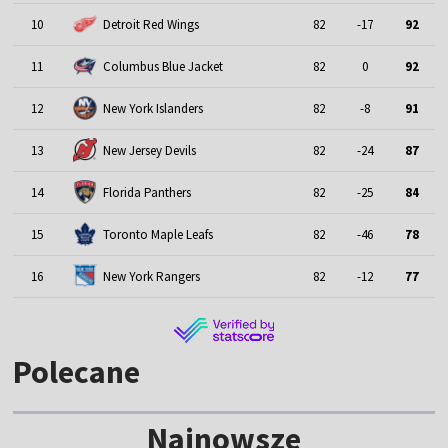
10
Detroit Red Wings
82
-17
92
11
Columbus Blue Jacket
82
0
92
12
New York Islanders
82
-8
91
13
New Jersey Devils
82
-24
87
14
Florida Panthers
82
-25
84
15
Toronto Maple Leafs
82
-46
78
16
New York Rangers
82
-12
77
Polecane
Najnowsze