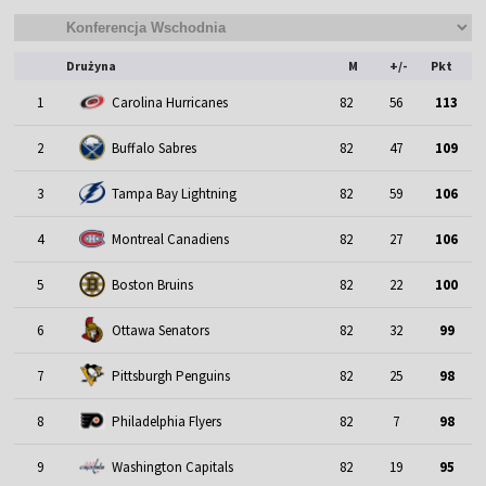
Drużyna
M
+/-
Pkt
1
Carolina Hurricanes
82
56
113
2
Buffalo Sabres
82
47
109
3
Tampa Bay Lightning
82
59
106
4
Montreal Canadiens
82
27
106
5
Boston Bruins
82
22
100
6
Ottawa Senators
82
32
99
7
Pittsburgh Penguins
82
25
98
8
Philadelphia Flyers
82
7
98
9
Washington Capitals
82
19
95