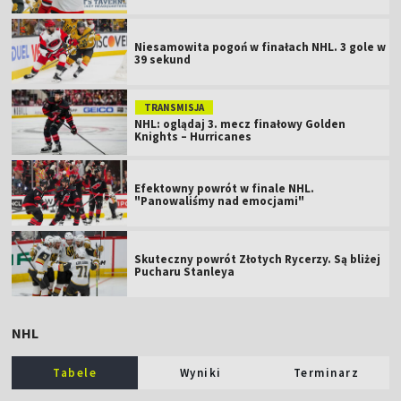
Niesamowita pogoń w finałach NHL. 3 gole w
39 sekund
TRANSMISJA
NHL: oglądaj 3. mecz finałowy Golden
Knights – Hurricanes
Efektowny powrót w finale NHL.
"Panowaliśmy nad emocjami"
Skuteczny powrót Złotych Rycerzy. Są bliżej
Pucharu Stanleya
NHL
Tabele
Wyniki
Terminarz