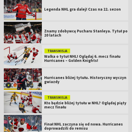
Legenda NHL gra dalej! Czas na 22. sezon
Znamy zdobywcę Pucharu Stanleya. Tytuł po
20 latach
TRANSMISJA
Walka o tytuł NHL! Oglądaj 6. mecz finału
Hurricanes – Golden Knights!
Hurricanes bliżej tytułu. Historyczny wyczyn
gwiazdy
TRANSMISJA
Kto będzie bliżej tytułu w NHL? Oglądaj piąty
mecz finału
Finał NHL zaczyna się od nowa. Hurricanes
doprowadzili do remisu