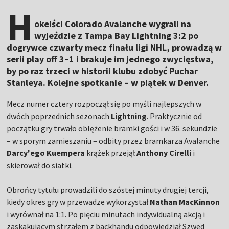
H
okeiści Colorado Avalanche wygrali na
wyjeździe z Tampa Bay Lightning 3:2 po
dogrywce czwarty mecz finału ligi NHL, prowadzą w
serii play off 3–1 i brakuje im jednego zwycięstwa,
by po raz trzeci w historii klubu zdobyć Puchar
Stanleya. Kolejne spotkanie – w piątek w Denver.
Mecz numer cztery rozpoczął się po myśli najlepszych w
dwóch poprzednich sezonach
Lightning
. Praktycznie od
początku gry trwało oblężenie bramki gości i w 36. sekundzie
– w sporym zamieszaniu – odbity przez bramkarza Avalanche
Darcy'ego Kuempera
krążek przejął
Anthony Cirelli
i
skierował do siatki.
Obrońcy tytułu prowadzili do szóstej minuty drugiej tercji,
kiedy okres gry w przewadze wykorzystał
Nathan MacKinnon
i wyrównał na 1:1. Po pięciu minutach indywidualną akcją i
zaskakującym strzałem z backhandu odpowiedział Szwed