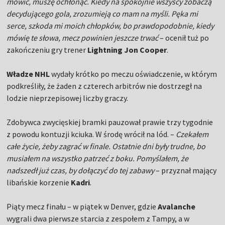
mówić, muszę ochłonąć. Kiedy na spokojnie wszyscy zobaczą
decydującego gola, zrozumieją co mam na myśli. Pęka mi
serce, szkoda mi moich chłopków, bo prawdopodobnie, kiedy
mówię te słowa, mecz powinien jeszcze trwać
– ocenił tuż po
zakończeniu gry trener
Lightning Jon Cooper
.
Władze NHL
wydały krótko po meczu oświadczenie, w którym
podkreśliły, że żaden z czterech arbitrów nie dostrzegł na
lodzie nieprzepisowej liczby graczy.
Zdobywca zwycięskiej bramki pauzował prawie trzy tygodnie
z powodu kontuzji kciuka. W środę wrócił na lód. –
Czekałem
całe życie, żeby zagrać w finale. Ostatnie dni były trudne, bo
musiałem na wszystko patrzeć z boku. Pomyślałem, że
nadszedł już czas, by dołączyć do tej zabawy
– przyznał mający
libańskie korzenie
Kadri
.
Piąty mecz finału – w piątek w Denver, gdzie
Avalanche
wygrali dwa pierwsze starcia z zespołem z Tampy, a w