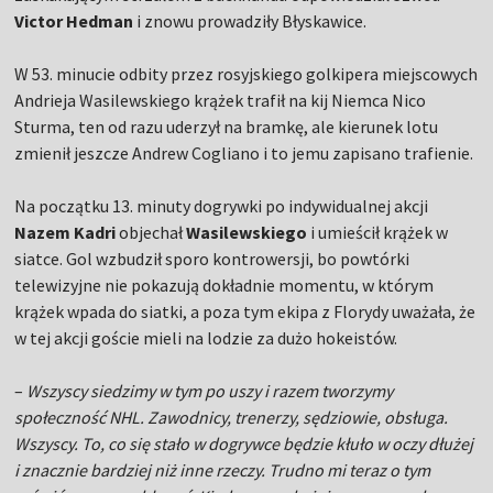
Victor Hedman
i znowu prowadziły Błyskawice.
W 53. minucie odbity przez rosyjskiego golkipera miejscowych
Andrieja Wasilewskiego krążek trafił na kij Niemca Nico
Sturma, ten od razu uderzył na bramkę, ale kierunek lotu
zmienił jeszcze Andrew Cogliano i to jemu zapisano trafienie.
Na początku 13. minuty dogrywki po indywidualnej akcji
Nazem Kadri
objechał
Wasilewskiego
i umieścił krążek w
siatce. Gol wzbudził sporo kontrowersji, bo powtórki
telewizyjne nie pokazują dokładnie momentu, w którym
krążek wpada do siatki, a poza tym ekipa z Florydy uważała, że
w tej akcji goście mieli na lodzie za dużo hokeistów.
–
Wszyscy siedzimy w tym po uszy i razem tworzymy
społeczność NHL. Zawodnicy, trenerzy, sędziowie, obsługa.
Wszyscy. To, co się stało w dogrywce będzie kłuło w oczy dłużej
i znacznie bardziej niż inne rzeczy. Trudno mi teraz o tym