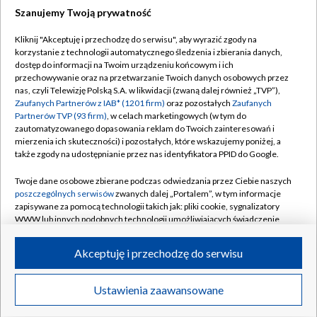
TVP
Szanujemy Twoją prywatność
Abonament TVP
Regulamin TVP
Kliknij "Akceptuję i przechodzę do serwisu", aby wyrazić zgody na
Polityka prywatności
Sklep TVP
korzystanie z technologii automatycznego śledzenia i zbierania danych,
dostęp do informacji na Twoim urządzeniu końcowym i ich
Biuro Reklamy
Moje zgody
przechowywanie oraz na przetwarzanie Twoich danych osobowych przez
nas, czyli Telewizję Polską S.A. w likwidacji (zwaną dalej również „TVP”),
Oferta Handlowa
Biuro reklamy
Zaufanych Partnerów z IAB* (1201 firm)
oraz pozostałych
Zaufanych
Partnerów TVP (93 firm)
, w celach marketingowych (w tym do
Telegazeta ogłoszenia
Kontakt
zautomatyzowanego dopasowania reklam do Twoich zainteresowań i
Emisja w TVP
mierzenia ich skuteczności) i pozostałych, które wskazujemy poniżej, a
także zgody na udostępnianie przez nas identyfikatora PPID do Google.
Kanały
Rada Programowa
Twoje dane osobowe zbierane podczas odwiedzania przez Ciebie naszych
Ogłoszenia przetargowe
poszczególnych serwisów
zwanych dalej „Portalem”, w tym informacje
©2026 Telewizja Polska Spółka Akcyjna w likwidacji
zapisywane za pomocą technologii takich jak: pliki cookie, sygnalizatory
Akademia Telewizyjna
WWW lub innych podobnych technologii umożliwiających świadczenie
Informacje o nadawcy
dopasowanych i bezpiecznych usług, personalizację treści oraz reklam,
udostępnianie funkcji mediów społecznościowych oraz analizowanie
Akceptuję i przechodzę do serwisu
Centrum informacji TVP
ruchu w Internecie.
System NOS
Twoje dane osobowe zbierane podczas odwiedzania przez Ciebie
Ustawienia zaawansowane
News
Transmisje
Wideo
Więcej
poszczególnych serwisów
na Portalu, takie jak adresy IP, identyfikatory
Zgłoś program (ROPAT)
Twoich urządzeń końcowych i identyfikatory plików cookie, informacje o