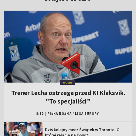
NOWE
Trener Lecha ostrzega przed KI Klaksvik.
"To specjaliści”
8:30
|
PIŁKA NOŻNA
/
LIGA EUROPY
Dziś kolejny mecz Świątek w Toronto. O
której relacja na żywo?