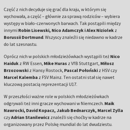
Część z nich decyduje się grać dla kraju, w którym się
wychowała, a część – głównie za sprawą rodziców – wybiera
występy w biało-czerwonych barwach. Tak postąpili między
innymi
Robin Lisewski, Nico Adamczyk i Alex Niziolek
z
Borussii Dortmund
. Wszyscy znaleźli się niedawno w kadrze
do lat szesnastu.
Oprócz nich w polskich młodzieżówkach wystąpili też
Nico
Haiduk
z RW Essen,
Mike Huras
z VfB Stuttgart,
Miłosz
Brzozowski
z Hansy Rostock,
Pascal Połoński
z HSV czy
Marcel Kalemba
z FSV Mainz. Ten ostatni stał się nawet
kluczową postacią reprezentacji U17.
W przeszłości ważne role w polskich młodzieżówkach
odgrywali też inni gracze wychowani w Niemczech.
Maik
Nawrocki, David Kopacz, Jakub Bednarczyk, Marcel Zylla
czy
Adrian Stanilewicz
znaleźli się choćby w kadrze na
organizowany przez Polskę mundial do lat dwudziestu.