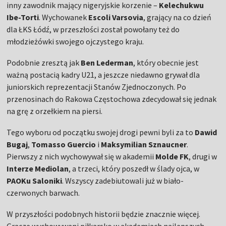
inny zawodnik mający nigeryjskie korzenie –
Kelechukwu
Ibe-Torti
. Wychowanek
Escoli Varsovia
, grający na co dzień
dla ŁKS Łódź, w przeszłości został powołany też do
młodzieżówki swojego ojczystego kraju.
Podobnie zresztą jak
Ben Lederman
, który obecnie jest
ważną postacią kadry U21, a jeszcze niedawno grywał dla
juniorskich reprezentacji Stanów Zjednoczonych. Po
przenosinach do Rakowa Częstochowa zdecydował się jednak
na grę z orzełkiem na piersi.
Tego wyboru od początku swojej drogi pewni byli za to
Dawid
Bugaj
,
Tomasso Guercio
i
Maksymilian Sznaucner
.
Pierwszy z nich wychowywał się w akademii
Molde FK
, drugi w
Interze Mediolan
, a trzeci, który poszedł w ślady ojca, w
PAOKu Saloniki
. Wszyscy zadebiutowali już w biało-
czerwonych barwach.
W przyszłości podobnych historii będzie znacznie więcej.
Gracze wychowywani piłkarsko w akademiach najlepszych