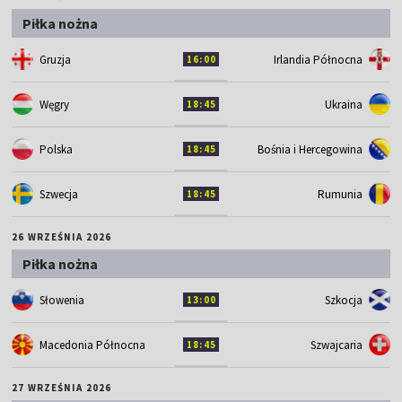
Piłka nożna
Gruzja
Irlandia Północna
16:00
Węgry
Ukraina
18:45
Polska
Bośnia i Hercegowina
18:45
Szwecja
Rumunia
18:45
26 WRZEŚNIA 2026
Piłka nożna
Słowenia
Szkocja
13:00
Macedonia Północna
Szwajcaria
18:45
27 WRZEŚNIA 2026