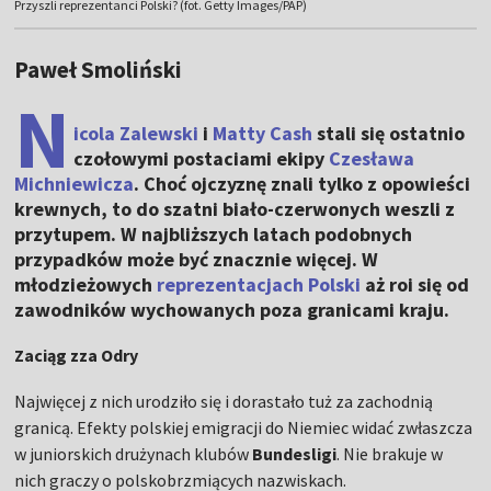
Przyszli reprezentanci Polski? (fot. Getty Images/PAP)
Paweł Smoliński
N
icola Zalewski
i
Matty Cash
stali się ostatnio
czołowymi postaciami ekipy
Czesława
Michniewicza
. Choć ojczyznę znali tylko z opowieści
krewnych, to do szatni biało-czerwonych weszli z
przytupem. W najbliższych latach podobnych
przypadków może być znacznie więcej. W
młodzieżowych
reprezentacjach Polski
aż roi się od
zawodników wychowanych poza granicami kraju.
Zaciąg zza Odry
Najwięcej z nich urodziło się i dorastało tuż za zachodnią
granicą. Efekty polskiej emigracji do Niemiec widać zwłaszcza
w juniorskich drużynach klubów
Bundesligi
. Nie brakuje w
nich graczy o polskobrzmiących nazwiskach.