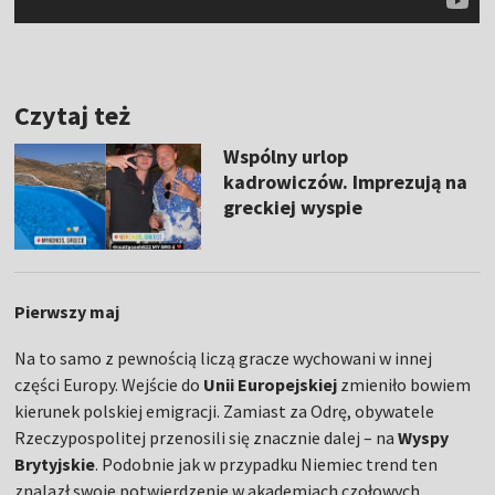
Czytaj też
Wspólny urlop
kadrowiczów. Imprezują na
greckiej wyspie
Pierwszy maj
Na to samo z pewnością liczą gracze wychowani w innej
części Europy. Wejście do
Unii Europejskiej
zmieniło bowiem
kierunek polskiej emigracji. Zamiast za Odrę, obywatele
Rzeczypospolitej przenosili się znacznie dalej – na
Wyspy
Brytyjskie
. Podobnie jak w przypadku Niemiec trend ten
znalazł swoje potwierdzenie w akademiach czołowych