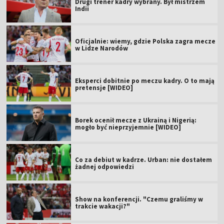
Drugi trener kadry wybrany. Był mistrzem
Indii
Oficjalnie: wiemy, gdzie Polska zagra mecze
w Lidze Narodów
Eksperci dobitnie po meczu kadry. O to mają
pretensje [WIDEO]
Borek ocenił mecze z Ukrainą i Nigerią:
mogło być nieprzyjemnie [WIDEO]
Co za debiut w kadrze. Urban: nie dostałem
żadnej odpowiedzi
Show na konferencji. "Czemu graliśmy w
trakcie wakacji?"