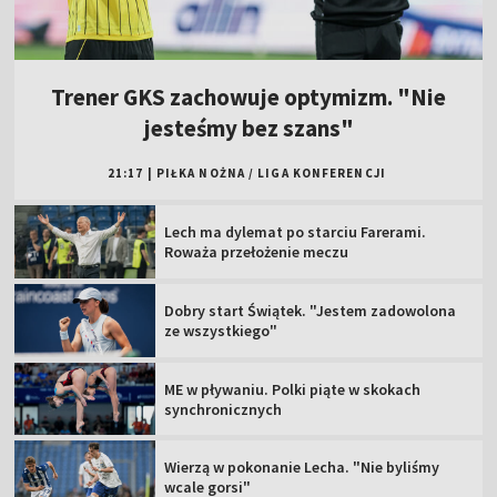
Trener GKS zachowuje optymizm. "Nie
jesteśmy bez szans"
21:17
|
PIŁKA NOŻNA
/
LIGA KONFERENCJI
Lech ma dylemat po starciu Farerami.
Roważa przełożenie meczu
Dobry start Świątek. "Jestem zadowolona
ze wszystkiego"
ME w pływaniu. Polki piąte w skokach
synchronicznych
Wierzą w pokonanie Lecha. "Nie byliśmy
wcale gorsi"