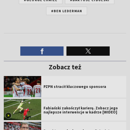
#BEN LEDERMAN
Zobacz też
PZPN stracił kluczowego sponsora
Fabiański zakończył karierę. Zobacz jego
najlepsze interwencje w kadrze [WIDEO]