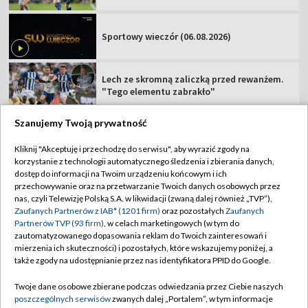
Sportowy wieczór (06.08.2026)
Lech ze skromną zaliczką przed rewanżem.
"Tego elementu zabrakło"
Szanujemy Twoją prywatność
Kliknij "Akceptuję i przechodzę do serwisu", aby wyrazić zgody na
korzystanie z technologii automatycznego śledzenia i zbierania danych,
TVP
dostęp do informacji na Twoim urządzeniu końcowym i ich
Abonament TVP
Regulamin TVP
przechowywanie oraz na przetwarzanie Twoich danych osobowych przez
nas, czyli Telewizję Polską S.A. w likwidacji (zwaną dalej również „TVP”),
Polityka prywatności
Sklep TVP
Zaufanych Partnerów z IAB* (1201 firm)
oraz pozostałych
Zaufanych
Partnerów TVP (93 firm)
, w celach marketingowych (w tym do
Biuro Reklamy
Moje zgody
zautomatyzowanego dopasowania reklam do Twoich zainteresowań i
mierzenia ich skuteczności) i pozostałych, które wskazujemy poniżej, a
Oferta Handlowa
Biuro reklamy
także zgody na udostępnianie przez nas identyfikatora PPID do Google.
Telegazeta ogłoszenia
Kontakt
Twoje dane osobowe zbierane podczas odwiedzania przez Ciebie naszych
Emisja w TVP
poszczególnych serwisów
zwanych dalej „Portalem”, w tym informacje