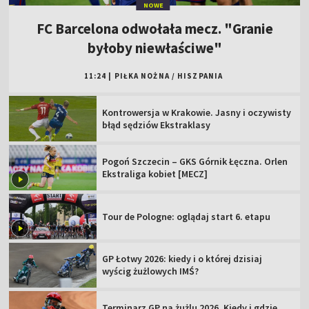
NOWE
FC Barcelona odwołała mecz. "Granie
byłoby niewłaściwe"
11:24
|
PIŁKA NOŻNA
/
HISZPANIA
Kontrowersja w Krakowie. Jasny i oczywisty
błąd sędziów Ekstraklasy
Pogoń Szczecin – GKS Górnik Łęczna. Orlen
Ekstraliga kobiet [MECZ]
Tour de Pologne: oglądaj start 6. etapu
GP Łotwy 2026: kiedy i o której dzisiaj
wyścig żużlowych IMŚ?
Terminarz GP na żużlu 2026. Kiedy i gdzie