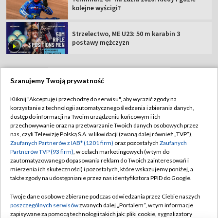
kolejne wyścigi?
Strzelectwo, ME U23: 50 m karabin 3
postawy mężczyzn
Szanujemy Twoją prywatność
TVP
Kliknij "Akceptuję i przechodzę do serwisu", aby wyrazić zgody na
korzystanie z technologii automatycznego śledzenia i zbierania danych,
Abonament TVP
Regulamin TVP
dostęp do informacji na Twoim urządzeniu końcowym i ich
Polityka prywatności
Sklep TVP
przechowywanie oraz na przetwarzanie Twoich danych osobowych przez
nas, czyli Telewizję Polską S.A. w likwidacji (zwaną dalej również „TVP”),
Biuro Reklamy
Moje zgody
Zaufanych Partnerów z IAB* (1201 firm)
oraz pozostałych
Zaufanych
Partnerów TVP (93 firm)
, w celach marketingowych (w tym do
Oferta Handlowa
Biuro reklamy
zautomatyzowanego dopasowania reklam do Twoich zainteresowań i
mierzenia ich skuteczności) i pozostałych, które wskazujemy poniżej, a
Telegazeta ogłoszenia
Kontakt
także zgody na udostępnianie przez nas identyfikatora PPID do Google.
Emisja w TVP
Twoje dane osobowe zbierane podczas odwiedzania przez Ciebie naszych
Kanały
Rada Programowa
poszczególnych serwisów
zwanych dalej „Portalem”, w tym informacje
zapisywane za pomocą technologii takich jak: pliki cookie, sygnalizatory