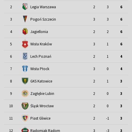
2
Legia Warszawa
2
3
6
3
Pogoń Szczecin
3
3
6
4
Jagiellonia
2
2
6
5
Wisła Kraków
3
1
6
6
Lech Poznań
2
1
4
7
Wisła Płock
3
0
4
8
GKS Katowice
2
1
3
9
Zagłębie Lubin
2
0
3
Śląsk Wrocław
10
2
0
3
11
Piast Gliwice
2
-1
3
12
Radomiak Radom
3
-3
3