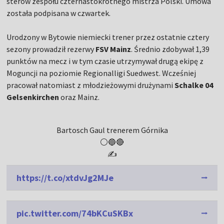
sterów zespołu czternastokrotnego mistrza Polski. Umowa
została podpisana w czwartek.
Urodzony w Bytowie niemiecki trener przez ostatnie cztery
sezony prowadził rezerwy
FSV Mainz
. Średnio zdobywał 1,39
punktów na mecz i w tym czasie utrzymywał drugą ekipę z
Moguncji na poziomie Regionalligi Suedwest. Wcześniej
pracował natomiast z młodzieżowymi drużynami
Schalke 04
Gelsenkirchen
oraz Mainz.
Bartosch Gaul trenerem Górnika
⚪️🔵🔴
✍️
https://t.co/xtdvJg2MJe
pic.twitter.com/74bKCuSKBx