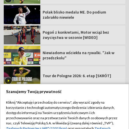
Polak blisko medalu ME. Do podium
zabrakło niewiele
Pogoń z konkretami, Motor wciąż bez
zwycięstwa w sezonie [WIDEO]
Niewiadoma wściekła na rywalki. "Jak w
przedszkolu"
Tour de Pologne 2026: 6. etap [SKRÓT]
Szanujemy Twoją prywatność
Kliknij "Akceptuję i przechodzę do serwisu", aby wyrazić zgody na
korzystanie z technologii automatycznego śledzenia i zbierania danych,
TVP
dostęp do informacji na Twoim urządzeniu końcowym i ich
Abonament TVP
Regulamin TVP
przechowywanie oraz na przetwarzanie Twoich danych osobowych przez
nas, czyli Telewizję Polską S.A. w likwidacji (zwaną dalej również „TVP”),
Polityka prywatności
Sklep TVP
Zaufanych Partnerów z IAB* (1201 firm)
oraz pozostałych
Zaufanych