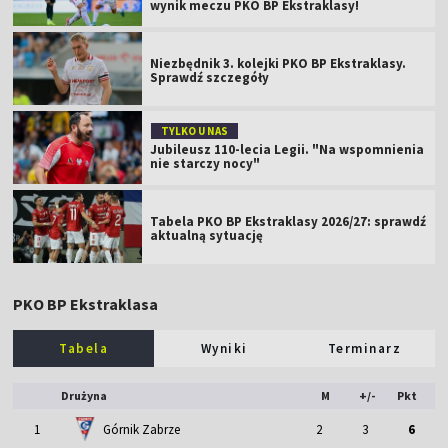
wynik meczu PKO BP Ekstraklasy!
Niezbędnik 3. kolejki PKO BP Ekstraklasy.
Sprawdź szczegóły
TYLKO U NAS
Jubileusz 110-lecia Legii. "Na wspomnienia
nie starczy nocy"
Tabela PKO BP Ekstraklasy 2026/27: sprawdź
aktualną sytuację
PKO BP Ekstraklasa
Tabela
Wyniki
Terminarz
Drużyna
M
+/-
Pkt
1
Górnik Zabrze
2
3
6