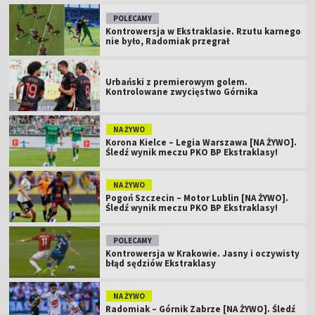
POLECAMY
Kontrowersja w Ekstraklasie. Rzutu karnego
nie było, Radomiak przegrał
Urbański z premierowym golem.
Kontrolowane zwycięstwo Górnika
NA ŻYWO
Korona Kielce – Legia Warszawa [NA ŻYWO].
Śledź wynik meczu PKO BP Ekstraklasy!
NA ŻYWO
Pogoń Szczecin – Motor Lublin [NA ŻYWO].
Śledź wynik meczu PKO BP Ekstraklasy!
POLECAMY
Kontrowersja w Krakowie. Jasny i oczywisty
błąd sędziów Ekstraklasy
NA ŻYWO
Radomiak – Górnik Zabrze [NA ŻYWO]. Śledź