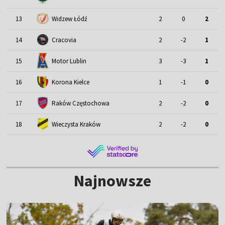
13
Widzew Łódź
2
0
2
14
Cracovia
2
-2
1
Motor Lublin
15
3
-3
1
16
Korona Kielce
1
-1
0
17
Raków Częstochowa
2
-2
0
18
Wieczysta Kraków
2
-2
0
Najnowsze