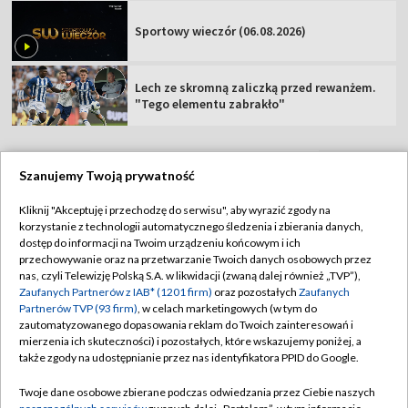
Sportowy wieczór (06.08.2026)
Lech ze skromną zaliczką przed rewanżem.
"Tego elementu zabrakło"
Szanujemy Twoją prywatność
TVP
Kliknij "Akceptuję i przechodzę do serwisu", aby wyrazić zgody na
korzystanie z technologii automatycznego śledzenia i zbierania danych,
Abonament TVP
Regulamin TVP
dostęp do informacji na Twoim urządzeniu końcowym i ich
Polityka prywatności
Sklep TVP
przechowywanie oraz na przetwarzanie Twoich danych osobowych przez
nas, czyli Telewizję Polską S.A. w likwidacji (zwaną dalej również „TVP”),
Biuro Reklamy
Moje zgody
Zaufanych Partnerów z IAB* (1201 firm)
oraz pozostałych
Zaufanych
Partnerów TVP (93 firm)
, w celach marketingowych (w tym do
Oferta Handlowa
Biuro reklamy
zautomatyzowanego dopasowania reklam do Twoich zainteresowań i
mierzenia ich skuteczności) i pozostałych, które wskazujemy poniżej, a
Telegazeta ogłoszenia
Kontakt
także zgody na udostępnianie przez nas identyfikatora PPID do Google.
Emisja w TVP
Twoje dane osobowe zbierane podczas odwiedzania przez Ciebie naszych
Kanały
Rada Programowa