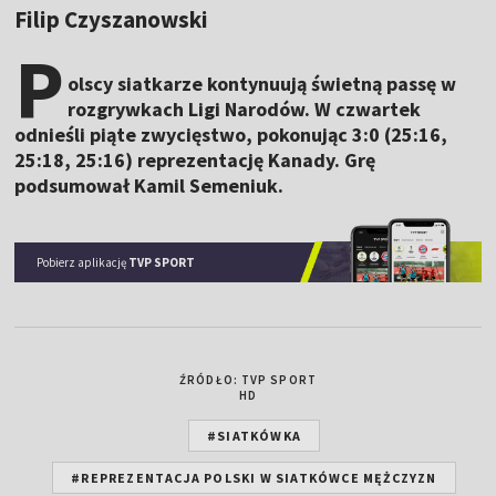
Filip Czyszanowski
P
olscy siatkarze kontynuują świetną passę w
rozgrywkach Ligi Narodów. W czwartek
odnieśli piąte zwycięstwo, pokonując 3:0 (25:16,
25:18, 25:16) reprezentację Kanady. Grę
podsumował Kamil Semeniuk.
Pobierz aplikację
TVP SPORT
ŹRÓDŁO: TVP SPORT
HD
#SIATKÓWKA
#REPREZENTACJA POLSKI W SIATKÓWCE MĘŻCZYZN