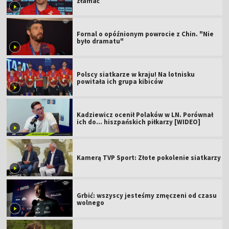
złamać
Fornal o opóźnionym powrocie z Chin. "Nie
było dramatu"
Polscy siatkarze w kraju! Na lotnisku
powitała ich grupa kibiców
Kadziewicz ocenił Polaków w LN. Porównał
ich do... hiszpańskich piłkarzy [WIDEO]
Kamerą TVP Sport: Złote pokolenie siatkarzy
Grbić: wszyscy jesteśmy zmęczeni od czasu
wolnego