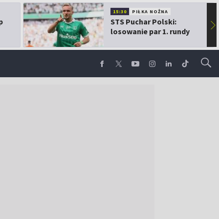
15:30
PIŁKA NOŻNA
p
STS Puchar Polski:
▶
losowanie par 1. rundy