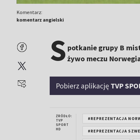
Komentarz:
komentarz angielski
S
potkanie grupy B mis
żywo meczu Norwegia 
Pobierz aplikację
TVP SPO
ŹRÓDŁO:
#REPREZENTACJA NORW
TVP
SPORT
HD
#REPREZENTACJA SZWE