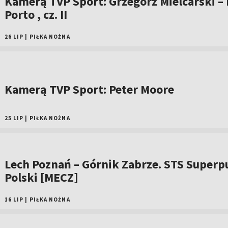
Kamerą TVP Sport: Grzegorz Mielcarski –
Porto , cz. II
26 LIP
|
PIŁKA NOŻNA
Kamerą TVP Sport: Peter Moore
25 LIP
|
PIŁKA NOŻNA
Lech Poznań – Górnik Zabrze. STS Superp
Polski [MECZ]
16 LIP
|
PIŁKA NOŻNA