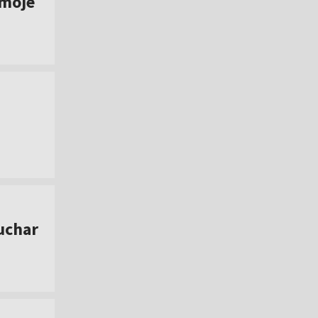
 moje
uchar