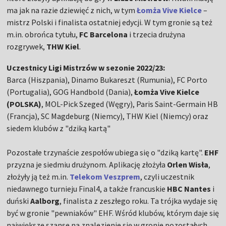
ma jak na razie dziewięć z nich, w tym
Łomża Vive Kielce
–
mistrz Polski i finalista ostatniej edycji. W tym gronie są też
m.in. obrońca tytułu,
FC Barcelona
i trzecia drużyna
rozgrywek,
THW Kiel
.
Uczestnicy Ligi Mistrzów w sezonie 2022/23:
Barca (Hiszpania), Dinamo Bukareszt (Rumunia), FC Porto
(Portugalia), GOG Handbold (Dania),
Łomża Vive Kielce
(POLSKA)
, MOL-Pick Szeged (Węgry), Paris Saint-Germain HB
(Francja), SC Magdeburg (Niemcy), THW Kiel (Niemcy) oraz
siedem klubów z "dziką kartą"
Pozostałe trzynaście zespołów ubiega się o "dziką kartę".
EHF
przyzna je siedmiu drużynom. Aplikację złożyła
Orlen Wisła
,
złożyły ją też m.in.
Telekom Veszprem
, czyli uczestnik
niedawnego turnieju Final4, a także francuskie
HBC Nantes
i
duński
Aalborg
, finalista z zeszłego roku. Ta trójka wydaje się
być w gronie "pewniaków" EHF. Wśród klubów, którym daje się
największe szanse na znalezienie się w gronie pozostałych