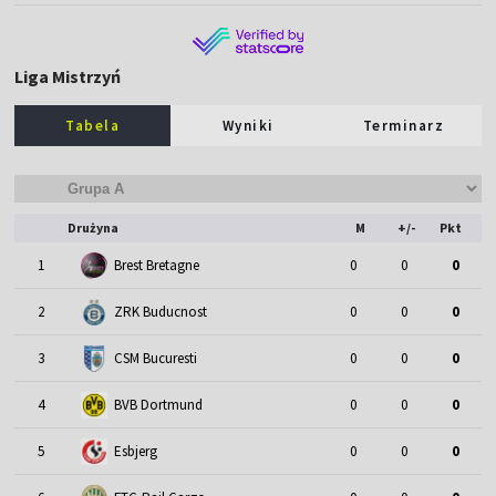
Liga Mistrzyń
Tabela
Wyniki
Terminarz
Drużyna
M
+/-
Pkt
1
Brest Bretagne
0
0
0
2
ZRK Buducnost
0
0
0
3
CSM Bucuresti
0
0
0
4
BVB Dortmund
0
0
0
5
Esbjerg
0
0
0