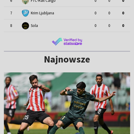
6
FTC-Rail Cargo
0
0
0
7
Krim Ljubljana
0
0
0
8
Sola
0
0
0
Najnowsze