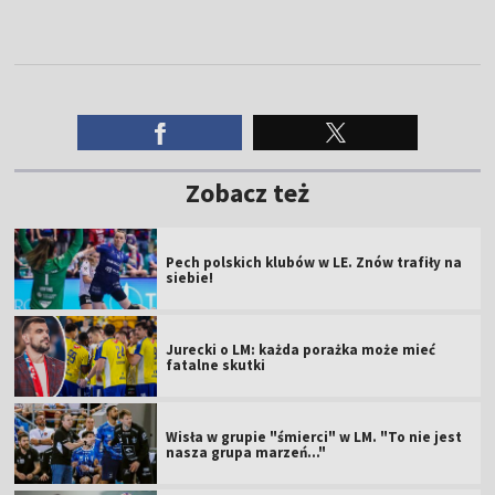
Zobacz też
Pech polskich klubów w LE. Znów trafiły na
siebie!
Jurecki o LM: każda porażka może mieć
fatalne skutki
Wisła w grupie "śmierci" w LM. "To nie jest
nasza grupa marzeń..."