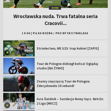
NOWE
Wrocławska nuda. Trwa fatalna seria
Cracovii...
14:44
|
PIŁKA NOŻNA
/
PKO BP EKSTRAKLASA
Strzelectwo, ME U23: trap kobiet [ZAPIS]
Tour de Pologne dobiegł końca! Oglądaj
studio [NA ŻYWO]
Znamy zwycięzcę Tour de Pologne.
Zdecydowało 10 sekund!
Avia Świdnik – Sandecja Nowy Sącz. Betclic
2 Liga [MECZ]