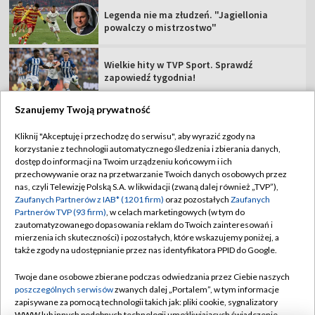
Legenda nie ma złudzeń. "Jagiellonia
powalczy o mistrzostwo"
Wielkie hity w TVP Sport. Sprawdź
zapowiedź tygodnia!
Szanujemy Twoją prywatność
Kliknij "Akceptuję i przechodzę do serwisu", aby wyrazić zgody na
korzystanie z technologii automatycznego śledzenia i zbierania danych,
TVP
dostęp do informacji na Twoim urządzeniu końcowym i ich
Abonament TVP
Regulamin TVP
przechowywanie oraz na przetwarzanie Twoich danych osobowych przez
nas, czyli Telewizję Polską S.A. w likwidacji (zwaną dalej również „TVP”),
Polityka prywatności
Sklep TVP
Zaufanych Partnerów z IAB* (1201 firm)
oraz pozostałych
Zaufanych
Partnerów TVP (93 firm)
, w celach marketingowych (w tym do
Biuro Reklamy
Moje zgody
zautomatyzowanego dopasowania reklam do Twoich zainteresowań i
mierzenia ich skuteczności) i pozostałych, które wskazujemy poniżej, a
Oferta Handlowa
Biuro reklamy
także zgody na udostępnianie przez nas identyfikatora PPID do Google.
Telegazeta ogłoszenia
Kontakt
Twoje dane osobowe zbierane podczas odwiedzania przez Ciebie naszych
Emisja w TVP
poszczególnych serwisów
zwanych dalej „Portalem”, w tym informacje
zapisywane za pomocą technologii takich jak: pliki cookie, sygnalizatory
Kanały
Rada Programowa
WWW lub innych podobnych technologii umożliwiających świadczenie