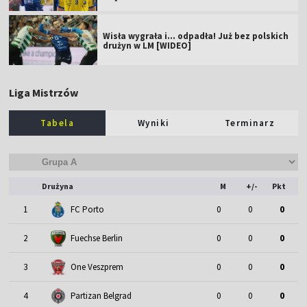
Wisła wygrała i... odpadła! Już bez polskich
drużyn w LM [WIDEO]
Liga Mistrzów
Tabela
Wyniki
Terminarz
Drużyna
M
+/-
Pkt
1
FC Porto
0
0
0
2
Fuechse Berlin
0
0
0
3
One Veszprem
0
0
0
4
Partizan Belgrad
0
0
0