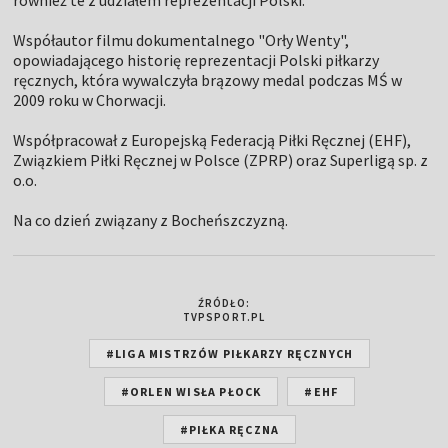
również te z udziałem reprezentacji Polski.
Współautor filmu dokumentalnego "Orły Wenty",
opowiadającego historię reprezentacji Polski piłkarzy
ręcznych, która wywalczyła brązowy medal podczas MŚ w
2009 roku w Chorwacji.
Współpracował z Europejską Federacją Piłki Ręcznej (EHF),
Związkiem Piłki Ręcznej w Polsce (ZPRP) oraz Superligą sp. z
o.o.
Na co dzień związany z Bocheńszczyzną.
ŹRÓDŁO:
TVPSPORT.PL
#LIGA MISTRZÓW PIŁKARZY RĘCZNYCH
#ORLEN WISŁA PŁOCK
#EHF
#PIŁKA RĘCZNA