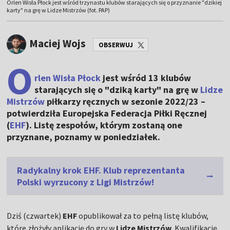
Orlen Wisła Płock jest wśród trzynastu klubów starających się o przyznanie "dzikiej
karty" na grę w Lidze Mistrzów (fot. PAP)
Maciej Wojs
OBSERWUJ
O
rlen Wisła Płock
jest wśród 13 klubów
starających się o "dziką karty" na grę w
Lidze
Mistrzów
piłkarzy ręcznych w sezonie 2022/23 –
potwierdziła Europejska Federacja Piłki Ręcznej
(
EHF
). Listę zespołów, którym zostaną one
przyznane, poznamy w poniedziałek.
Radykalny krok EHF. Klub reprezentanta
Polski wyrzucony z Ligi Mistrzów!
Dziś (czwartek)
EHF
opublikował za to pełną listę klubów,
które złożyły aplikację do gry w
Lidze Mistrzów
. Kwalifikację