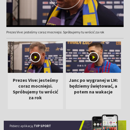
Prezes Vive: jesteśmy coraz mocniejsi. Spróbujemy tu wrócić za rok
Prezes Vive: jesteśmy
Janc po wygranej w LM:
coraz mocniejsi.
będziemy świętować, a
Spróbujemy tu wrócić
potem na wakacje
d
za rok
Pobierz aplikację
TVP SPORT