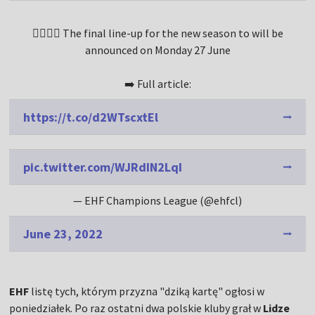
🤾‍♂️🤾‍♀️ The final line-up for the new season to will be
announced on Monday 27 June
➡️ Full article:
https://t.co/d2WTscxtEl
pic.twitter.com/WJRdIN2LqI
— EHF Champions League (@ehfcl)
June 23, 2022
EHF
listę tych, którym przyzna "dziką kartę" ogłosi w
poniedziałek. Po raz ostatni dwa polskie kluby grał w
Lidze