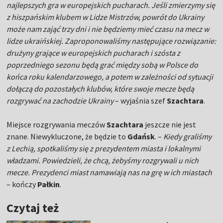
najlepszych gra w europejskich pucharach. Jeśli zmierzymy się
z hiszpańskim klubem w Lidze Mistrzów, powrót do Ukrainy
może nam zająć trzy dni i nie będziemy mieć czasu na mecz w
lidze ukraińskiej. Zaproponowaliśmy następujące rozwiązanie:
drużyny grające w europejskich pucharach i szósta z
poprzedniego sezonu będą grać między sobą w Polsce do
końca roku kalendarzowego, a potem w zależności od sytuacji
dołączą do pozostałych klubów, które swoje mecze będą
rozgrywać na zachodzie Ukrainy
– wyjaśnia szef
Szachtara
.
Miejsce rozgrywania meczów
Szachtara
jeszcze nie jest
znane. Niewykluczone, że będzie to
Gdańsk
. –
Kiedy graliśmy
z Lechią, spotkaliśmy się z prezydentem miasta i lokalnymi
władzami. Powiedzieli, że chcą, żebyśmy rozgrywali u nich
mecze. Prezydenci miast namawiają nas na grę w ich miastach
– kończy
Pałkin
.
Czytaj też