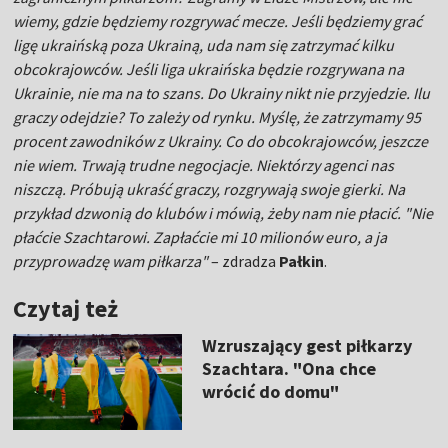
wiemy, gdzie będziemy rozgrywać mecze. Jeśli będziemy grać
ligę ukraińską poza Ukrainą, uda nam się zatrzymać kilku
obcokrajowców. Jeśli liga ukraińska będzie rozgrywana na
Ukrainie, nie ma na to szans. Do Ukrainy nikt nie przyjedzie. Ilu
graczy odejdzie? To zależy od rynku. Myślę, że zatrzymamy 95
procent zawodników z Ukrainy. Co do obcokrajowców, jeszcze
nie wiem. Trwają trudne negocjacje. Niektórzy agenci nas
niszczą. Próbują ukraść graczy, rozgrywają swoje gierki. Na
przykład dzwonią do klubów i mówią, żeby nam nie płacić. "Nie
płaćcie Szachtarowi. Zapłaćcie mi 10 milionów euro, a ja
przyprowadzę wam piłkarza"
– zdradza
Pałkin
.
Czytaj też
Wzruszający gest piłkarzy
Szachtara. "Ona chce
wrócić do domu"