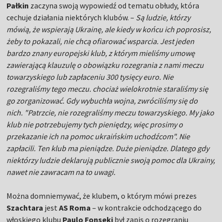
Pałkin
zaczyna swoją wypowiedź od tematu obłudy, która
cechuje działania niektórych klubów. –
Są ludzie, którzy
mówią, że wspierają Ukrainę, ale kiedy w końcu ich poprosisz,
żeby to pokazali, nie chcą ofiarować wsparcia. Jest jeden
bardzo znany europejski klub, z którym mieliśmy umowę
zawierającą klauzulę o obowiązku rozegrania z nami meczu
towarzyskiego lub zapłaceniu 300 tysięcy euro. Nie
rozegraliśmy tego meczu. chociaż wielokrotnie staraliśmy się
go zorganizować. Gdy wybuchła wojna, zwróciliśmy się do
nich. "Patrzcie, nie rozegraliśmy meczu towarzyskiego. My jako
klub nie potrzebujemy tych pieniędzy, więc prosimy o
przekazanie ich na pomoc ukraińskim uchodźcom". Nie
zapłacili. Ten klub ma pieniądze. Duże pieniądze. Dlatego gdy
niektórzy ludzie deklarują publicznie swoją pomoc dla Ukrainy,
nawet nie zawracam na to uwagi.
Można domniemywać, że klubem, o którym mówi prezes
Szachtara
jest
AS Roma
– w kontrakcie odchodzącego do
włoskiego klubu
Paulo Fonseki
był zapis o rozegraniu