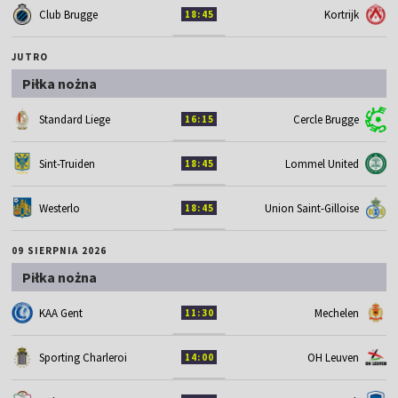
Club Brugge
Kortrijk
18:45
JUTRO
Piłka nożna
Standard Liege
Cercle Brugge
16:15
Sint-Truiden
Lommel United
18:45
Westerlo
Union Saint-Gilloise
18:45
09 SIERPNIA 2026
Piłka nożna
KAA Gent
Mechelen
11:30
Sporting Charleroi
OH Leuven
14:00