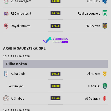
Zulte Waregem
KRC Genk
14:00
RSC Anderlecht
Raal La Louviere
16:30
Royal Antwerp
SK Beveren
17:15
ARABIA SAUDYJSKA: SPL
13 SIERPNIA 2026
Piłka nożna
Abha Club
Al Hazem
16:15
Al Diraiyah
Al Ahli SC
18:00
Al Shabab
Al Qadisiya
18:00
14 SIERPNIA 2026