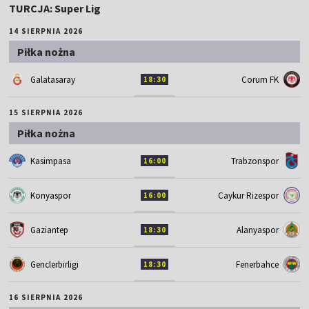
TURCJA: Super Lig
14 SIERPNIA 2026
Piłka nożna
Galatasaray
Corum FK
18:30
15 SIERPNIA 2026
Piłka nożna
Kasimpasa
Trabzonspor
16:00
Konyaspor
Caykur Rizespor
16:00
Gaziantep
Alanyaspor
18:30
Genclerbirligi
Fenerbahce
18:30
16 SIERPNIA 2026