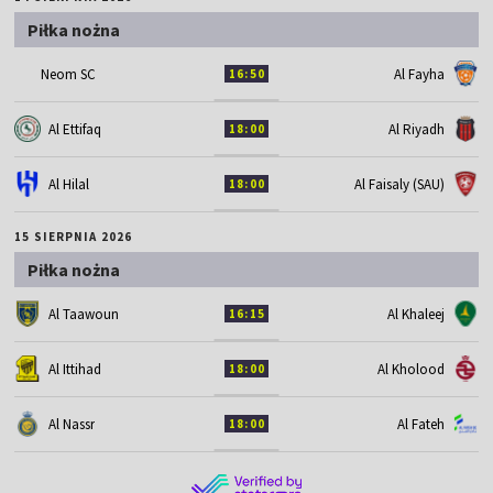
Piłka nożna
Neom SC
Al Fayha
16:50
Al Ettifaq
Al Riyadh
18:00
Al Hilal
Al Faisaly (SAU)
18:00
15 SIERPNIA 2026
Piłka nożna
Al Taawoun
Al Khaleej
16:15
Al Ittihad
Al Kholood
18:00
Al Nassr
Al Fateh
18:00