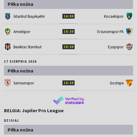
Piłka nożna
İstanbul Başakşehir
Kocaelispor
16:00
Amedspor
Erzurumspor FK
18:30
Besiktas Stambuł
Eyupspor
18:30
17 SIERPNIA 2026
Piłka nożna
Samsunspor
Goztepe
18:30
BELGIA: Jupiler Pro League
DZISIAJ
Piłka nożna