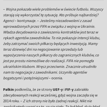
–
Wojna pokazała wiele problemów w świecie futbolu. Wszyscy
starają się wykorzystać tę sytuację. Kto próbuje najbardziej?
Agenci
– kontynuuje. –
Jesteśmy niezadowoleni z zasad
wprowadzonych przez FIFA w związku z wojną w Ukrainie.
Władza decydowania o zawieszeniu kontraktów jest teraz w
rękach agentów zawodników. To nie pokazuje intencji klubu,
żeby zatrzymać swoich piłkarzy będących inwestycją. Mamy
teraz dziewięć dni na negocjowanie sprzedaży lub
wypożyczenia naszych piłkarzy do zagranicznych klubów, co
jest po prostu niemożliwe do realizacji. FIFA nie pomogła
ukraińskim klubom. Wręcz przeciwnie. Znacznie utrudniło
nam to negocjacje z zawodnikami. Uczyniło agentów
bogatszymi i potężniejszymi
– ocenia.
Pałkin
podkreśla, że ze strony
UEF-y
i
FIF-y
zabrakło
zdecydowanych reakcji wcześniej, gdyż wojna zaczęła się w
2014 roku. –
Z ich strony nie było żadnej reakcji. Nikt nie
zwrócił wtedy uwagi na to, co się stało. To był błąd, duży błąd.