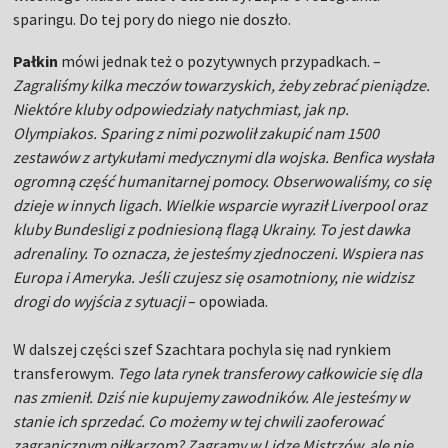
sparingu. Do tej pory do niego nie doszło.
Pałkin
mówi jednak też o pozytywnych przypadkach. –
Zagraliśmy kilka meczów towarzyskich, żeby zebrać pieniądze.
Niektóre kluby odpowiedziały natychmiast, jak np.
Olympiakos. Sparing z nimi pozwolił zakupić nam 1500
zestawów z artykułami medycznymi dla wojska. Benfica wysłała
ogromną część humanitarnej pomocy. Obserwowaliśmy, co się
dzieje w innych ligach. Wielkie wsparcie wyraził Liverpool oraz
kluby Bundesligi z podniesioną flagą Ukrainy. To jest dawka
adrenaliny. To oznacza, że jesteśmy zjednoczeni. Wspiera nas
Europa i Ameryka. Jeśli czujesz się osamotniony, nie widzisz
drogi do wyjścia z sytuacji
– opowiada.
W dalszej części szef Szachtara pochyla się nad rynkiem
transferowym.
Tego lata rynek transferowy całkowicie się dla
nas zmienił. Dziś nie kupujemy zawodników. Ale jesteśmy w
stanie ich sprzedać. Co możemy w tej chwili zaoferować
zagranicznym piłkarzom? Zagramy w Lidze Mistrzów, ale nie