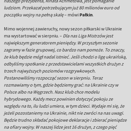
naszego prezydenta, Rinata Achmetowa, jest pomaganie
ludziom. Przekazał potrzebującym już 80 milionów euro od
początku wojny na pełną skalę
– mówi
Pałkin
.
Mimo wojennej zawieruchy, nowy sezon piłkarski w Ukrainie
ma wystartować w sierpniu. –
Dla nas Liga Mistrzów jest
największym generatorem pieniędzy. W przyszłym sezonie
zagramy w fazie grupowej, co bardzo nam pomoże. To znaczy,
że klub będzie mógł nadal istnieć. Jeśli chodzi o ligę ukraińską,
odbyliśmy spotkanie z przedstawicielami wszystkich drużyn z
trzech najwyższych poziomów rozgrywkowych.
Postanowiliśmy rozpocząć sezon w sierpniu. Teraz
rozmawiamy o tym, gdzie będziemy grać: na Ukrainie czy w
Polsce albo na Węgrzech. Nasz klub chce modelu
hybrydowego. Każdy mecz powinien dotyczyć pokoju ze
względu na to, ilu ludzi umiera, w tym dzieci. Wydaje mi się, że
jeżeli pozostaniemy na Ukrainie, nikt nie zwróci na nas uwagi.
Będzie trudno składać pokojowe deklaracje i zbierać pieniądze
na ofiary wojny. W naszej lidze jest 16 drużyn, z czego pięć