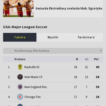
Gwiazda Ekstraklasy znalazła klub. Egzotyka
USA: Major League Soccer
Tabela
Wyniki
Terminarz
Drużyna
M
+/-
Pkt
1
Nashville SC
18
21
40
2
Inter Miami CF
18
13
38
3
New England Rev.
17
7
30
4
Chicago Fire
17
9
29