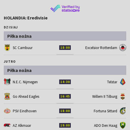
HOLANDIA: Eredivisie
DZISIAJ
Piłka nożna
SC Cambuur
Excelsior Rotterdam
18:00
JUTRO
Piłka nożna
N.E.C. Nijmegen
Telstar
14:30
Go Ahead Eagles
Willem II Tilburg
16:45
PSV Eindhoven
Fortuna Sittard
18:00
AZ Alkmaar
ADO Den Haag
19:00