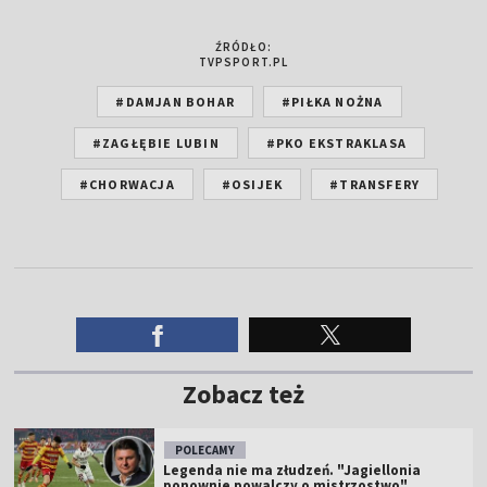
ŹRÓDŁO:
TVPSPORT.PL
#DAMJAN BOHAR
#PIŁKA NOŻNA
#ZAGŁĘBIE LUBIN
#PKO EKSTRAKLASA
#CHORWACJA
#OSIJEK
#TRANSFERY
Zobacz też
POLECAMY
Legenda nie ma złudzeń. "Jagiellonia
ponownie powalczy o mistrzostwo"