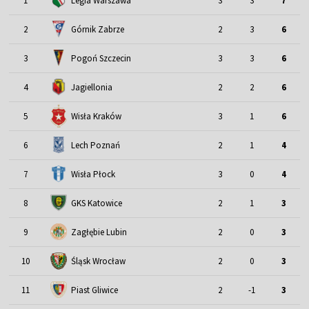
1
Legia Warszawa
3
3
7
2
Górnik Zabrze
2
3
6
3
Pogoń Szczecin
3
3
6
4
Jagiellonia
2
2
6
5
Wisła Kraków
3
1
6
6
Lech Poznań
2
1
4
7
Wisła Płock
3
0
4
8
GKS Katowice
2
1
3
9
Zagłębie Lubin
2
0
3
Śląsk Wrocław
10
2
0
3
11
Piast Gliwice
2
-1
3