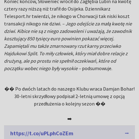
Koniec końców, Słoweniec wrócił do Zagłębia Lubin na kwotę
cztery razy niższą niż trafił do Osijeka. Dziennikarz
Telesport.hr twierdzi, że nikogo w Chorwacji tak niski koszt
transakcji nikogo nie dziwi.
– Jego odejście za małą kwotę nie
dziwi. Kibice nie są z niego zadowoleni i uważają, że zawodnik
kosztujący 850 tysięcy euro powinien pokazać więcej.
Zapamiętali mu także zmarnowany rzut karny przeciwko
Hajdukowi Split. To miły człowiek, który miał dobre relacje z
drużyną, ale po prostu nie spełnił oczekiwań, które od
początku wobec niego były wysokie –
podsumowuje.
�� Po dwóch latach do naszego Klubu wraca Damjan Bohar!
30-letni skrzydłowy podpisał 2-letnią umowę z opcją
przedłużenia o kolejny sezon ��
➡️
https://t.co/uPLphCoZEm