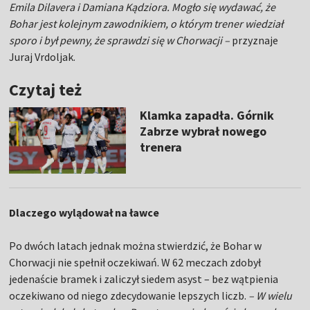
Emila Dilavera i Damiana Kądziora. Mogło się wydawać, że
Bohar jest kolejnym zawodnikiem, o którym trener wiedział
sporo i był pewny, że sprawdzi się w Chorwacji –
przyznaje
Juraj Vrdoljak.
Czytaj też
Klamka zapadła. Górnik
Zabrze wybrał nowego
trenera
Dlaczego wylądował na ławce
Po dwóch latach jednak można stwierdzić, że Bohar w
Chorwacji nie spełnił oczekiwań. W 62 meczach zdobył
jedenaście bramek i zaliczył siedem asyst – bez wątpienia
oczekiwano od niego zdecydowanie lepszych liczb.
– W wielu