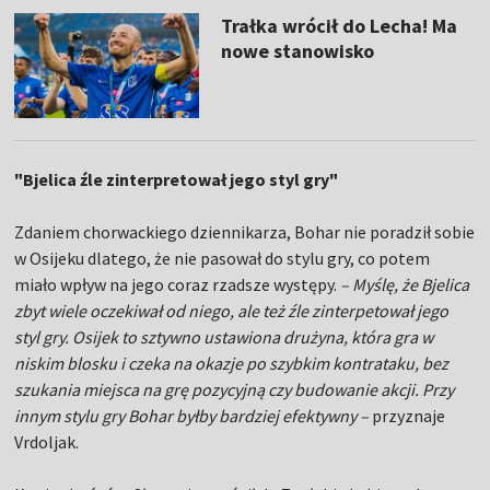
Trałka wrócił do Lecha! Ma
nowe stanowisko
"Bjelica źle zinterpretował jego styl gry"
Zdaniem chorwackiego dziennikarza, Bohar nie poradził sobie
w Osijeku dlatego, że nie pasował do stylu gry, co potem
miało wpływ na jego coraz rzadsze występy.
– Myślę, że Bjelica
zbyt wiele oczekiwał od niego, ale też źle zinterpetował jego
styl gry. Osijek to sztywno ustawiona drużyna, która gra w
niskim blosku i czeka na okazje po szybkim kontrataku, bez
szukania miejsca na grę pozycyjną czy budowanie akcji. Przy
innym stylu gry Bohar byłby bardziej efektywny –
przyznaje
Vrdoljak.