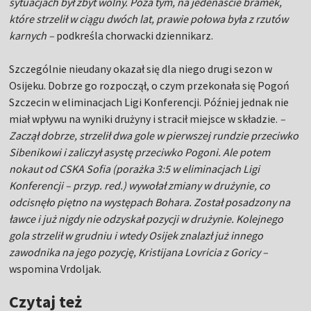
sytuacjach był zbyt wolny. Poza tym, na jedenaście bramek,
które strzelił w ciągu dwóch lat, prawie połowa była z rzutów
karnych –
podkreśla chorwacki dziennikarz.
Szczególnie nieudany okazał się dla niego drugi sezon w
Osijeku. Dobrze go rozpoczął, o czym przekonała się Pogoń
Szczecin w eliminacjach Ligi Konferencji. Później jednak nie
miał wpływu na wyniki drużyny i stracił miejsce w składzie.
–
Zaczął dobrze, strzelił dwa gole w pierwszej rundzie przeciwko
Sibenikowi i zaliczył asystę przeciwko Pogoni. Ale potem
nokaut od CSKA Sofia (porażka 3:5 w eliminacjach Ligi
Konferencji – przyp. red.) wywołał zmiany w drużynie, co
odcisnęło piętno na występach Bohara. Został posadzony na
ławce i już nigdy nie odzyskał pozycji w drużynie. Kolejnego
gola strzelił w grudniu i wtedy Osijek znalazł już innego
zawodnika na jego pozycję, Kristijana Lovricia z Goricy –
wspomina Vrdoljak.
Czytaj też