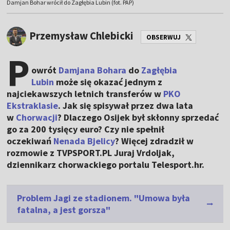
Damjan Bohar wrócił do Zagłębia Lubin (fot. PAP)
Przemysław Chlebicki
OBSERWUJ
P
owrót
Damjana Bohara
do
Zagłębia
Lubin
może się okazać jednym z
najciekawszych letnich transferów w
PKO
Ekstraklasie
. Jak się spisywał przez dwa lata
w
Chorwacji
? Dlaczego Osijek był skłonny sprzedać
go za 200 tysięcy euro? Czy nie spełnił
oczekiwań
Nenada Bjelicy
? Więcej zdradził w
rozmowie z TVPSPORT.PL Juraj Vrdoljak,
dziennikarz chorwackiego portalu Telesport.hr.
Problem Jagi ze stadionem. "Umowa była
fatalna, a jest gorsza"