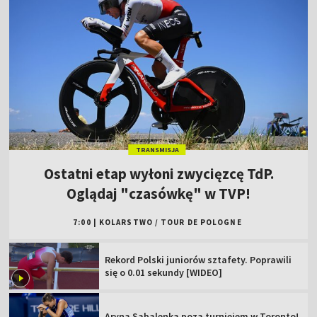
TRANSMISJA
Ostatni etap wyłoni zwycięzcę TdP.
Oglądaj "czasówkę" w TVP!
7:00
|
KOLARSTWO
/
TOUR DE POLOGNE
Rekord Polski juniorów sztafety. Poprawili
się o 0.01 sekundy [WIDEO]
Aryna Sabalenka poza turniejem w Toronto!