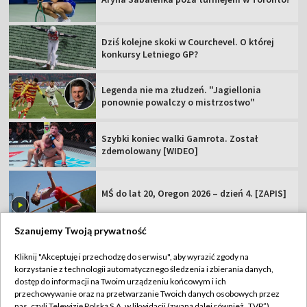
Dziś kolejne skoki w Courchevel. O której
konkursy Letniego GP?
Legenda nie ma złudzeń. "Jagiellonia
ponownie powalczy o mistrzostwo"
Szybki koniec walki Gamrota. Został
zdemolowany [WIDEO]
MŚ do lat 20, Oregon 2026 – dzień 4. [ZAPIS]
Szanujemy Twoją prywatność
Kliknij "Akceptuję i przechodzę do serwisu", aby wyrazić zgody na
korzystanie z technologii automatycznego śledzenia i zbierania danych,
TVP
dostęp do informacji na Twoim urządzeniu końcowym i ich
Abonament TVP
Regulamin TVP
przechowywanie oraz na przetwarzanie Twoich danych osobowych przez
nas, czyli Telewizję Polską S.A. w likwidacji (zwaną dalej również „TVP”),