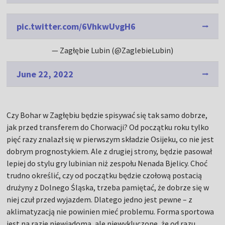
pic.twitter.com/6VhkwUvgH6
— Zagłębie Lubin (@ZaglebieLubin)
June 22, 2022
Czy Bohar w Zagłębiu będzie spisywać się tak samo dobrze,
jak przed transferem do Chorwacji? Od początku roku tylko
pięć razy znalazł się w pierwszym składzie Osijeku, co nie jest
dobrym prognostykiem. Ale z drugiej strony, będzie pasował
lepiej do stylu gry lubinian niż zespołu Nenada Bjelicy. Choć
trudno określić, czy od początku będzie czołową postacią
drużyny z Dolnego Śląska, trzeba pamiętać, że dobrze się w
niej czuł przed wyjazdem. Dlatego jedno jest pewne – z
aklimatyzacją nie powinien mieć problemu. Forma sportowa
jest na razie niewiadomą, ale niewykluczone, że od razu