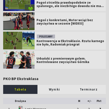
Pogoń strzeliła prawdopodobnie ze
spalonego, ale niezbitego dowodu nie ma...
Pogoń z konkretami, Motor wciąż bez
zwycięstwa w sezonie [WIDEO]
POLECAMY
Kontrowersja w Ekstraklasie. Rzutu karnego
nie było, Radomiak przegrał
Urbański z premierowym golem.
Kontrolowane zwycięstwo Górnika
PKO BP Ekstraklasa
Tabela
Wyniki
Terminarz
Drużyna
M
+/-
Pkt