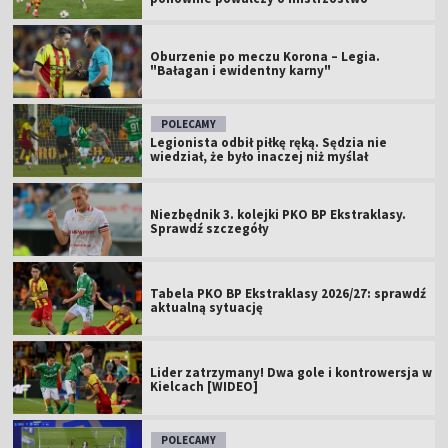
Oburzenie po meczu Korona – Legia.
"Bałagan i ewidentny karny"
POLECAMY
Legionista odbił piłkę ręką. Sędzia nie
wiedział, że było inaczej niż myślał
Niezbędnik 3. kolejki PKO BP Ekstraklasy.
Sprawdź szczegóły
Tabela PKO BP Ekstraklasy 2026/27: sprawdź
aktualną sytuację
Lider zatrzymany! Dwa gole i kontrowersja w
Kielcach [WIDEO]
POLECAMY