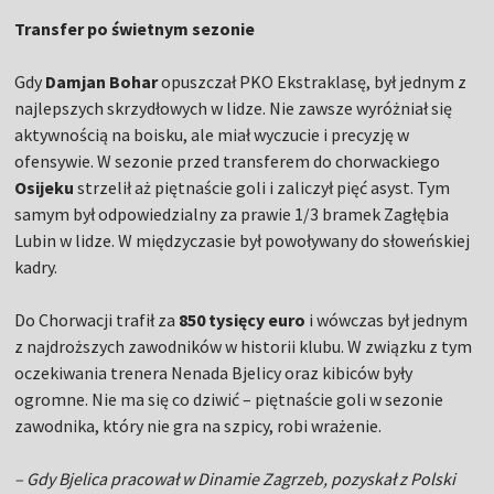
Transfer po świetnym sezonie
Gdy
Damjan Bohar
opuszczał PKO Ekstraklasę, był jednym z
najlepszych skrzydłowych w lidze. Nie zawsze wyróżniał się
aktywnością na boisku, ale miał wyczucie i precyzję w
ofensywie. W sezonie przed transferem do chorwackiego
Osijeku
strzelił aż piętnaście goli i zaliczył pięć asyst. Tym
samym był odpowiedzialny za prawie 1/3 bramek Zagłębia
Lubin w lidze. W międzyczasie był powoływany do słoweńskiej
kadry.
Do Chorwacji trafił za
850 tysięcy euro
i wówczas był jednym
z najdroższych zawodników w historii klubu. W związku z tym
oczekiwania trenera Nenada Bjelicy oraz kibiców były
ogromne. Nie ma się co dziwić – piętnaście goli w sezonie
zawodnika, który nie gra na szpicy, robi wrażenie.
– Gdy Bjelica pracował w Dinamie Zagrzeb, pozyskał z Polski