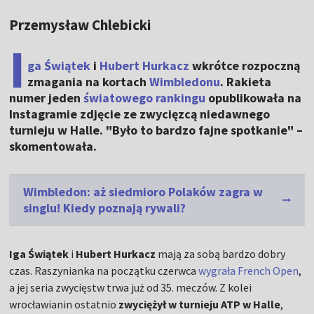
Przemysław Chlebicki
I
ga Świątek
i
Hubert Hurkacz
wkrótce rozpoczną
zmagania na kortach
Wimbledonu
. Rakieta
numer jeden
światowego rankingu
opublikowała na
Instagramie zdjęcie ze zwycięzcą niedawnego
turnieju w Halle. "Było to bardzo fajne spotkanie" –
skomentowała.
Wimbledon: aż siedmioro Polaków zagra w
singlu! Kiedy poznają rywali?
Iga Świątek
i
Hubert Hurkacz
mają za sobą bardzo dobry
czas. Raszynianka na początku czerwca
wygrała French Open
,
a jej seria zwycięstw trwa już od 35. meczów. Z kolei
wrocławianin ostatnio
zwyciężył w turnieju ATP w Halle
,