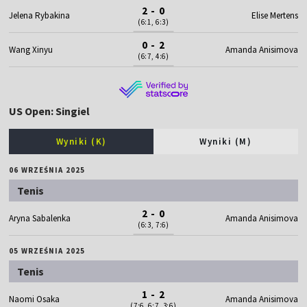
2 - 0
Jelena Rybakina
Elise Mertens
(6:1, 6:3)
0 - 2
Wang Xinyu
Amanda Anisimova
(6:7, 4:6)
US Open: Singiel
Wyniki (K)
Wyniki (M)
06 WRZEŚNIA 2025
Tenis
2 - 0
Aryna Sabalenka
Amanda Anisimova
(6:3, 7:6)
05 WRZEŚNIA 2025
Tenis
1 - 2
Naomi Osaka
Amanda Anisimova
(7:6, 6:7, 3:6)