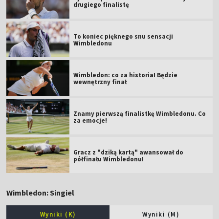
drugiego finalistę
To koniec pięknego snu sensacji
Wimbledonu
Wimbledon: co za historia! Będzie
wewnętrzny finał
Znamy pierwszą finalistkę Wimbledonu. Co
za emocje!
Gracz z "dziką kartą" awansował do
półfinału Wimbledonu!
Wimbledon: Singiel
Wyniki (K)
Wyniki (M)