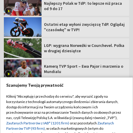
Najlepszy Polak w TdP: to lepsze niż praca
od 9 do 17
Ostatni etap wyłoni zwycięzcę TdP. Oglądaj
"czasówkę" w TVP!
LGP: wygrana Norweżki w Courchevel. Polka
w drugiej dziesiątce
Kamerą TVP Sport – Ewa Pajor i marzenia o
Mundialu
Szanujemy Twoją prywatność
Kliknij "Akceptuję i przechodzę do serwisu", aby wyrazić zgody na
korzystanie z technologii automatycznego śledzenia i zbierania danych,
TVP
dostęp do informacji na Twoim urządzeniu końcowym i ich
Abonament TVP
Regulamin TVP
przechowywanie oraz na przetwarzanie Twoich danych osobowych przez
nas, czyli Telewizję Polską S.A. w likwidacji (zwaną dalej również „TVP”),
Polityka prywatności
Sklep TVP
Zaufanych Partnerów z IAB* (1201 firm)
oraz pozostałych
Zaufanych
Partnerów TVP (93 firm)
, w celach marketingowych (w tym do
Biuro Reklamy
Moje zgody