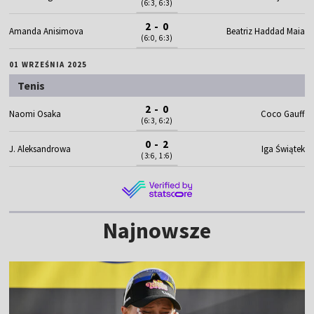
(6:3, 6:3)
2 - 0
Amanda Anisimova
Beatriz Haddad Maia
(6:0, 6:3)
01 WRZEŚNIA 2025
Tenis
2 - 0
Naomi Osaka
Coco Gauff
(6:3, 6:2)
0 - 2
J. Aleksandrowa
Iga Świątek
(3:6, 1:6)
Najnowsze