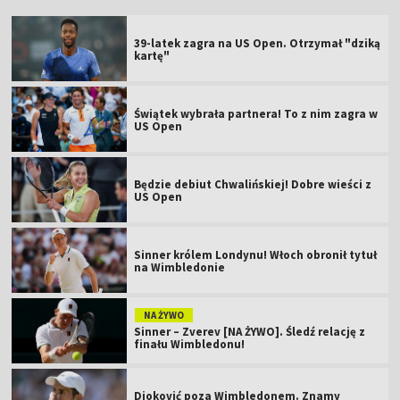
39-latek zagra na US Open. Otrzymał "dziką
kartę"
Świątek wybrała partnera! To z nim zagra w
US Open
Będzie debiut Chwalińskiej! Dobre wieści z
US Open
Sinner królem Londynu! Włoch obronił tytuł
na Wimbledonie
NA ŻYWO
Sinner – Zverev [NA ŻYWO]. Śledź relację z
finału Wimbledonu!
Djoković poza Wimbledonem. Znamy