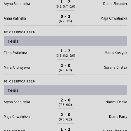
1 - 2
Aryna Sabalenka
Diana Shnaider
(6:3, 5:7, 0:6)
0 - 2
Anna Kalinska
Maja Chwalińska
(6:7, 3:6)
02 CZERWCA 2026
Tenis
1 - 2
Elina Switolina
Marta Kostyuk
(3:6, 6:2, 2:6)
2 - 0
Mirra Andriejewa
Sorana Cirstea
(6:0, 6:3)
01 CZERWCA 2026
Tenis
2 - 0
Aryna Sabalenka
Naomi Osaka
(7:5, 6:3)
2 - 0
Maja Chwalińska
Diane Parry
(6:3, 6:2)
1 - 2