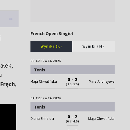
French Open: Singiel
j
Wyniki (K)
Wyniki (M)
06 CZERWCA 2026
iałek,
Tenis
u
0 - 2
Maja Chwalińska
Mirra Andriejewa
Fręch
,
(3:6, 2:6)
04 CZERWCA 2026
Tenis
0 - 2
Diana Shnaider
Maja Chwalińska
(6:7, 4:6)