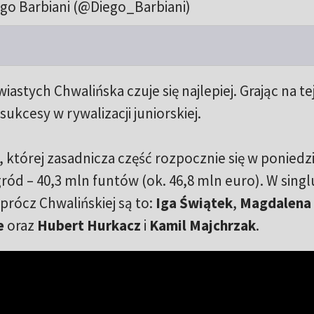
go Barbiani (@Diego_Barbiani)
iastych Chwalińska czuje się najlepiej. Grając na te
ukcesy w rywalizacji juniorskiej.
, której zasadnicza część rozpocznie się w poniedz
ód – 40,3 mln funtów (ok. 46,8 mln euro). W singl
prócz Chwalińskiej są to:
Iga Świątek
,
Magdalena 
e
oraz
Hubert Hurkacz
i
Kamil Majchrzak
.