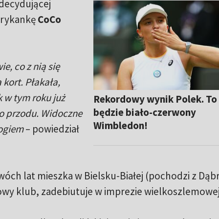
 decydującej
erykankę
CoCo
e, co z nią się
a kort. Płakała,
ak w tym roku już
Rekordowy wynik Polek. To
będzie biało-czerwony
 do przodu. Widoczne
Wimbledon!
logiem
– powiedział
dwóch lat mieszka w Bielsku-Białej (pochodzi z Dą
cowy klub, zadebiutuje w imprezie wielkoszlemowej