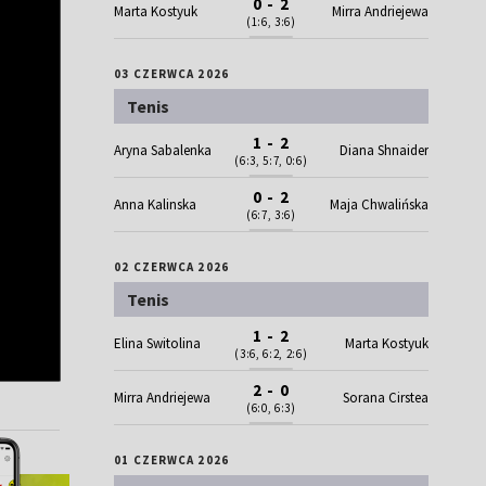
0 - 2
Marta Kostyuk
Mirra Andriejewa
(1:6, 3:6)
03 CZERWCA 2026
Tenis
1 - 2
Aryna Sabalenka
Diana Shnaider
(6:3, 5:7, 0:6)
0 - 2
Anna Kalinska
Maja Chwalińska
(6:7, 3:6)
02 CZERWCA 2026
Tenis
1 - 2
Elina Switolina
Marta Kostyuk
(3:6, 6:2, 2:6)
2 - 0
Mirra Andriejewa
Sorana Cirstea
(6:0, 6:3)
01 CZERWCA 2026