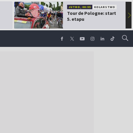
JUTRO, 08:55
KOLARSTWO
Tour de Pologne: start
▶
5. etapu