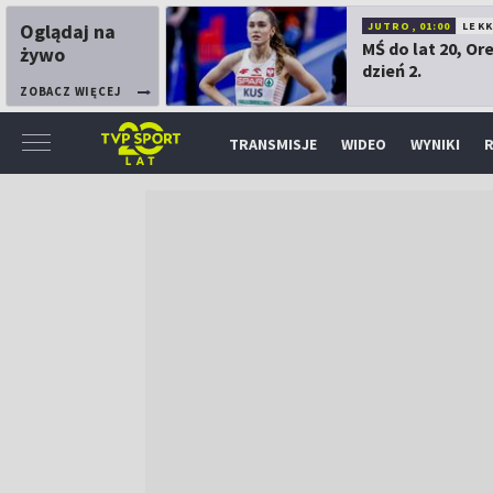
Oglądaj na
JUTRO, 01:00
LEK
MŚ do lat 20, Or
żywo
dzień 2.
ZOBACZ WIĘCEJ
TRANSMISJE
WIDEO
WYNIKI
R