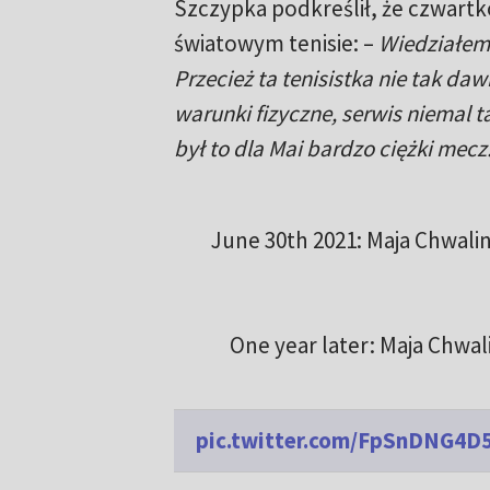
Szczypka podkreślił, że czwartk
światowym tenisie: –
Wiedziałem
Przecież ta tenisistka nie tak da
warunki fizyczne, serwis niemal ta
był to dla Mai bardzo ciężki mec
June 30th 2021: Maja Chwali
One year later: Maja Chwali
pic.twitter.com/FpSnDNG4D