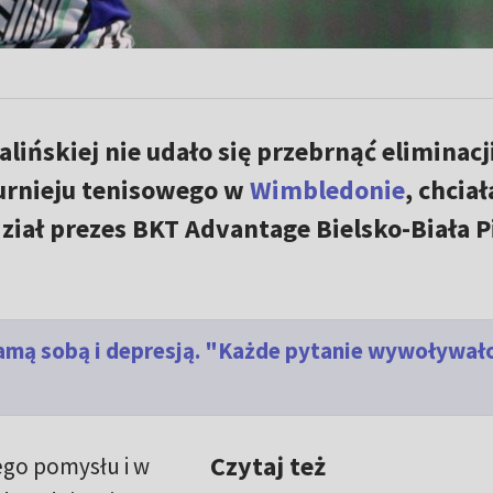
lińskiej nie udało się przebrnąć eliminacj
urnieju tenisowego w
Wimbledonie
, chciał
ział prezes BKT Advantage Bielsko-Biała P
amą sobą i depresją. "Każde pytanie wywoływał
Czytaj też
tego pomysłu i w