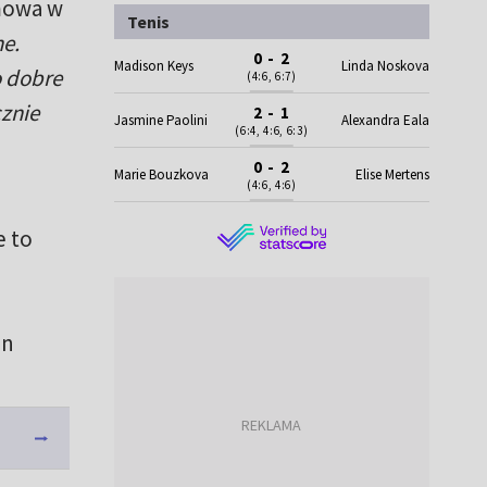
imowa w
Tenis
e.
0 - 2
Madison Keys
Linda Noskova
o dobre
(4:6, 6:7)
cznie
2 - 1
Jasmine Paolini
Alexandra Eala
(6:4, 4:6, 6:3)
0 - 2
Marie Bouzkova
Elise Mertens
(4:6, 4:6)
e to
in