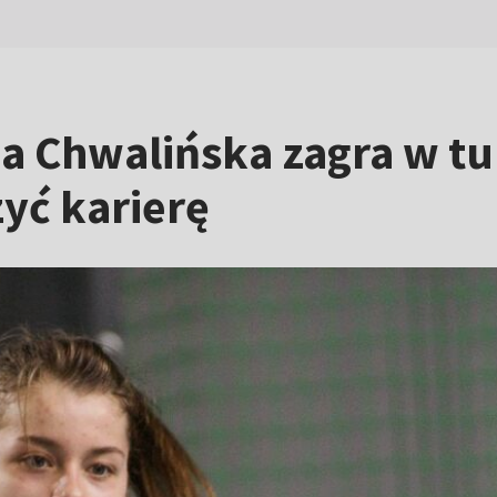
a Chwalińska zagra w t
yć karierę