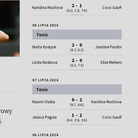
2 - 1
Karolina Muchova
Coco Gauff
(6:2, 1:6, 7:6)
08 LIPCA 2026
Tenis
2 - 0
Marta Kostyuk
Jasmine Paolini
(6:3, 6:2)
2 - 0
Linda Noskova
Elise Mertens
(6:3, 7:5)
07 LIPCA 2026
Tenis
0 - 2
Naomi Osaka
Karolina Muchova
(6:7, 4:6)
browy
1 - 2
Jessica Pegula
Coco Gauff
.
(6:4, 3:6, 3:6)
06 LIPCA 2026