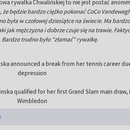
owa rywalka Chwalińskiej to nie jest postać anon
, że będzie bardzo ciężko pokonać CoCo Vandewegh
wno była w czołowej dziesiątce na świecie. Ma bardz
ki jak mężczyzna i dobrze czuje się na trawie. Fakty
z. Bardzo trudno było "złamać" rywalkę
.
nska announced a break from her tennis career du
depression
nska qualified for her first Grand Slam main draw, 
Wimbledon
5