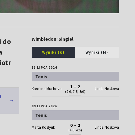
Wimbledon: Singiel
i do
a
Wyniki (K)
Wyniki (M)
iotr
11 LIPCA 2026
Tenis
1 - 2
Karolina Muchova
Linda Noskova
(2:6, 7:5, 3:6)
o
09 LIPCA 2026
Tenis
0 - 2
Marta Kostyuk
Linda Noskova
(4:6, 4:6)