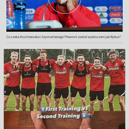
Co czeka Krychowiaka i Szymańskiego? Powinni zostać wykluczeni jak Rybus?