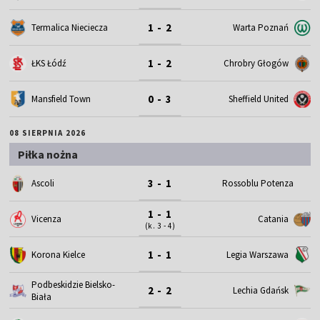
1 - 2
Termalica Nieciecza
Warta Poznań
1 - 2
ŁKS Łódź
Chrobry Głogów
0 - 3
Mansfield Town
Sheffield United
08 SIERPNIA 2026
Piłka nożna
3 - 1
Ascoli
Rossoblu Potenza
1 - 1
Vicenza
Catania
(k. 3 - 4)
1 - 1
Korona Kielce
Legia Warszawa
Podbeskidzie Bielsko-
2 - 2
Lechia Gdańsk
Biała