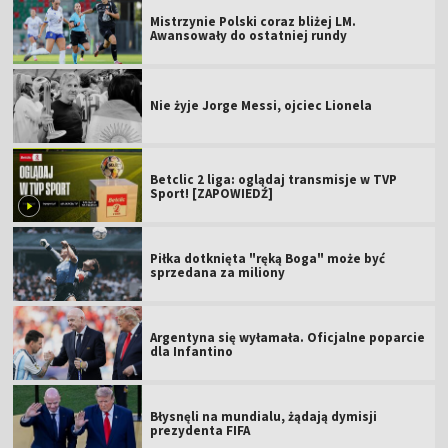
Mistrzynie Polski coraz bliżej LM.
Awansowały do ostatniej rundy
Nie żyje Jorge Messi, ojciec Lionela
Betclic 2 liga: oglądaj transmisje w TVP
Sport! [ZAPOWIEDŹ]
Piłka dotknięta "ręką Boga" może być
sprzedana za miliony
Argentyna się wyłamała. Oficjalne poparcie
dla Infantino
Błysnęli na mundialu, żądają dymisji
prezydenta FIFA