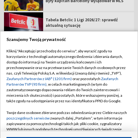
Były kapitan Barcelony wylądował w MLS
Tabela Betclic 1 Ligi 2026/27: sprawdź
aktualną sytuację
Szanujemy Twoją prywatność
Kliknij "Akceptuję i przechodzę do serwisu", aby wyrazić zgody na
korzystanie z technologii automatycznego śledzenia i zbierania danych,
TVP
dostęp do informacji na Twoim urządzeniu końcowym i ich
Abonament TVP
Regulamin TVP
przechowywanie oraz na przetwarzanie Twoich danych osobowych przez
nas, czyli Telewizję Polską S.A. w likwidacji (zwaną dalej również „TVP”),
Polityka prywatności
Sklep TVP
Zaufanych Partnerów z IAB* (1201 firm)
oraz pozostałych
Zaufanych
Partnerów TVP (93 firm)
, w celach marketingowych (w tym do
Biuro Reklamy
Moje zgody
zautomatyzowanego dopasowania reklam do Twoich zainteresowań i
mierzenia ich skuteczności) i pozostałych, które wskazujemy poniżej, a
Oferta Handlowa
Biuro reklamy
także zgody na udostępnianie przez nas identyfikatora PPID do Google.
Telegazeta ogłoszenia
Kontakt
Twoje dane osobowe zbierane podczas odwiedzania przez Ciebie naszych
Emisja w TVP
poszczególnych serwisów
zwanych dalej „Portalem”, w tym informacje
zapisywane za pomocą technologii takich jak: pliki cookie, sygnalizatory
Kanały
Rada Programowa
WWW lub innych podobnych technologii umożliwiających świadczenie
dopasowanych i bezpiecznych usług, personalizację treści oraz reklam,
Ogłoszenia przetargowe