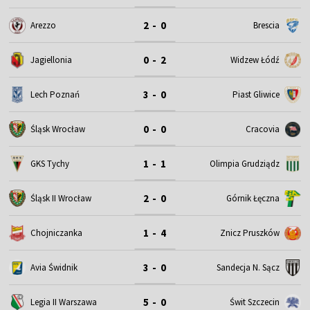
2 - 0
Arezzo
Brescia
0 - 2
Jagiellonia
Widzew Łódź
3 - 0
Lech Poznań
Piast Gliwice
0 - 0
Śląsk Wrocław
Cracovia
1 - 1
GKS Tychy
Olimpia Grudziądz
2 - 0
Śląsk II Wrocław
Górnik Łęczna
1 - 4
Chojniczanka
Znicz Pruszków
3 - 0
Avia Świdnik
Sandecja N. Sącz
5 - 0
Legia II Warszawa
Świt Szczecin