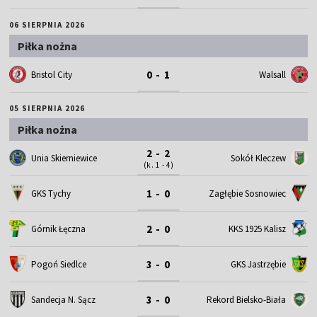
06 SIERPNIA 2026
Piłka nożna
0 - 1
Bristol City
Walsall
05 SIERPNIA 2026
Piłka nożna
2 - 2
Unia Skierniewice
Sokół Kleczew
(k. 1 - 4)
1 - 0
GKS Tychy
Zagłębie Sosnowiec
2 - 0
Górnik Łęczna
KKS 1925 Kalisz
3 - 0
Pogoń Siedlce
GKS Jastrzębie
3 - 0
Sandecja N. Sącz
Rekord Bielsko-Biała