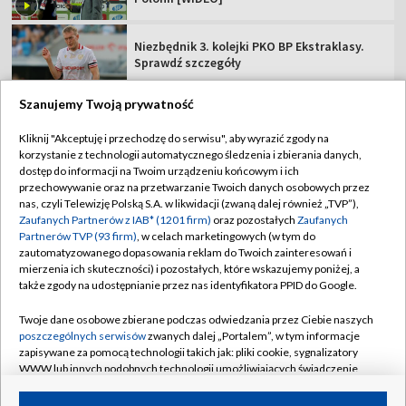
Niezbędnik 3. kolejki PKO BP Ekstraklasy.
Sprawdź szczegóły
Szanujemy Twoją prywatność
Kliknij "Akceptuję i przechodzę do serwisu", aby wyrazić zgody na
korzystanie z technologii automatycznego śledzenia i zbierania danych,
TVP
dostęp do informacji na Twoim urządzeniu końcowym i ich
Abonament TVP
Regulamin TVP
przechowywanie oraz na przetwarzanie Twoich danych osobowych przez
nas, czyli Telewizję Polską S.A. w likwidacji (zwaną dalej również „TVP”),
Polityka prywatności
Sklep TVP
Zaufanych Partnerów z IAB* (1201 firm)
oraz pozostałych
Zaufanych
Partnerów TVP (93 firm)
, w celach marketingowych (w tym do
Biuro Reklamy
Moje zgody
zautomatyzowanego dopasowania reklam do Twoich zainteresowań i
mierzenia ich skuteczności) i pozostałych, które wskazujemy poniżej, a
Oferta Handlowa
Biuro reklamy
także zgody na udostępnianie przez nas identyfikatora PPID do Google.
Telegazeta ogłoszenia
Kontakt
Twoje dane osobowe zbierane podczas odwiedzania przez Ciebie naszych
Emisja w TVP
poszczególnych serwisów
zwanych dalej „Portalem”, w tym informacje
zapisywane za pomocą technologii takich jak: pliki cookie, sygnalizatory
Kanały
Rada Programowa
WWW lub innych podobnych technologii umożliwiających świadczenie
dopasowanych i bezpiecznych usług, personalizację treści oraz reklam,
Ogłoszenia przetargowe
udostępnianie funkcji mediów społecznościowych oraz analizowanie
©2026 Telewizja Polska Spółka Akcyjna w likwidacji