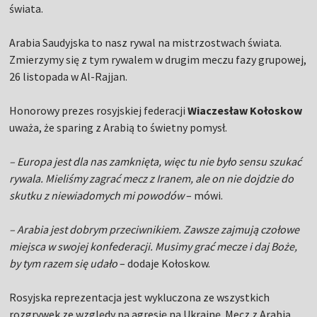
świata.
Arabia Saudyjska to nasz rywal na mistrzostwach świata.
Zmierzymy się z tym rywalem w drugim meczu fazy grupowej,
26 listopada w Al-Rajjan.
Honorowy prezes rosyjskiej federacji
Wiaczesław Kołoskow
uważa, że sparing z Arabią to świetny pomysł.
– Europa jest dla nas zamknięta, więc tu nie było sensu szukać
rywala. Mieliśmy zagrać mecz z Iranem, ale on nie dojdzie do
skutku z niewiadomych mi powodów
– mówi.
– Arabia jest dobrym przeciwnikiem. Zawsze zajmują czołowe
miejsca w swojej konfederacji. Musimy grać mecze i daj Boże,
by tym razem się udało
– dodaje Kołoskow.
Rosyjska reprezentacja jest wykluczona ze wszystkich
rozgrywek ze względy na agresję na Ukrainę. Mecz z Arabią