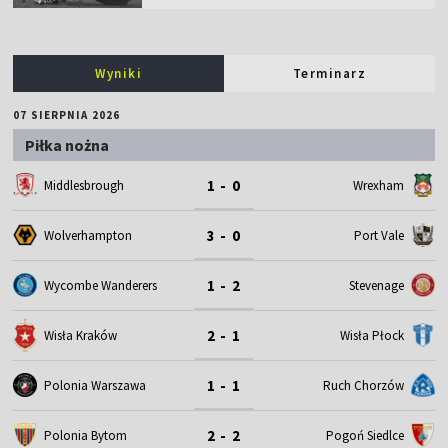
Wyniki
Terminarz
07 SIERPNIA 2026
Piłka nożna
1 - 0
Middlesbrough
Wrexham
3 - 0
Wolverhampton
Port Vale
1 - 2
Wycombe Wanderers
Stevenage
2 - 1
Wisła Kraków
Wisła Płock
1 - 1
Polonia Warszawa
Ruch Chorzów
2 - 2
Polonia Bytom
Pogoń Siedlce