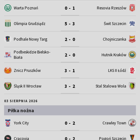
0 - 1
Warta Poznań
Resovia Rzeszów
5 - 3
Olimpia Grudziądz
Świt Szczecin
2 - 0
Podhale Nowy Targ
Chojniczanka
Podbeskidzie Bielsko-
2 - 0
Hutnik Kraków
Biała
3 - 1
Znicz Pruszków
LKS II Łódź
3 - 2
Śląsk II Wrocław
Stal Stalowa Wola
03 SIERPNIA 2026
Piłka nożna
0 - 2
York City
Crawley Town
0 - 2
Cracovia
Pogoń Szczecin