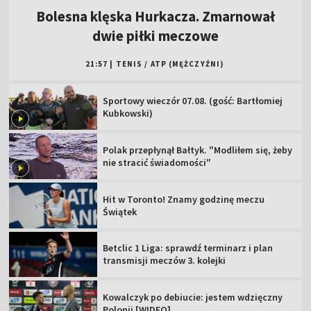
Bolesna klęska Hurkacza. Zmarnował
dwie piłki meczowe
21:57
|
TENIS
/
ATP (MĘŻCZYŹNI)
Sportowy wieczór 07.08. (gość: Bartłomiej
Kubkowski)
Polak przepłynął Bałtyk. "Modliłem się, żeby
nie stracić świadomości"
Hit w Toronto! Znamy godzinę meczu
Świątek
Betclic 1 Liga: sprawdź terminarz i plan
transmisji meczów 3. kolejki
Kowalczyk po debiucie: jestem wdzięczny
Polonii [WIDEO]