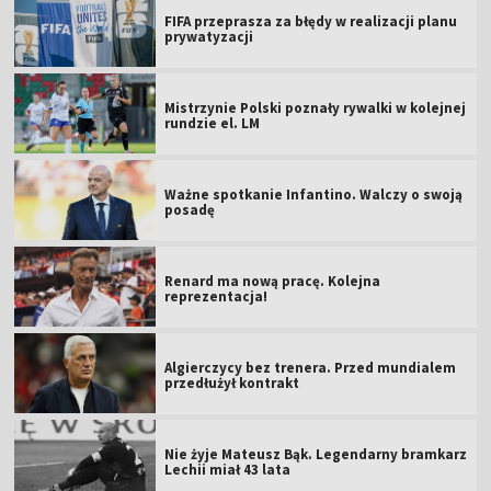
FIFA przeprasza za błędy w realizacji planu
prywatyzacji
Mistrzynie Polski poznały rywalki w kolejnej
rundzie el. LM
Ważne spotkanie Infantino. Walczy o swoją
posadę
Renard ma nową pracę. Kolejna
reprezentacja!
Algierczycy bez trenera. Przed mundialem
przedłużył kontrakt
Nie żyje Mateusz Bąk. Legendarny bramkarz
Lechii miał 43 lata