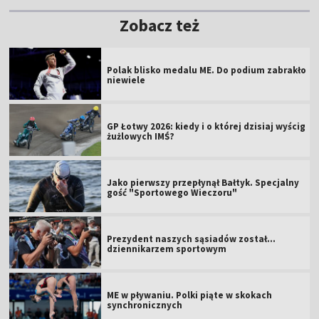
Zobacz też
Polak blisko medalu ME. Do podium zabrakło
niewiele
GP Łotwy 2026: kiedy i o której dzisiaj wyścig
żużlowych IMŚ?
Jako pierwszy przepłynął Bałtyk. Specjalny
gość "Sportowego Wieczoru"
Prezydent naszych sąsiadów został...
dziennikarzem sportowym
ME w pływaniu. Polki piąte w skokach
synchronicznych