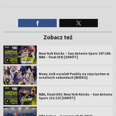
Zobacz też
New York Knicks – San Antonio Spurs 107:106.
NBA – finał (#4) [SKRÓT]
Nowy Jork oszalał! Punkty na zwycięstwo w
ostatnich sekundach [WIDEO]
NBA, finał (#3): New York Knicks – San Antonio
Spurs 111:115 [SKRÓT]