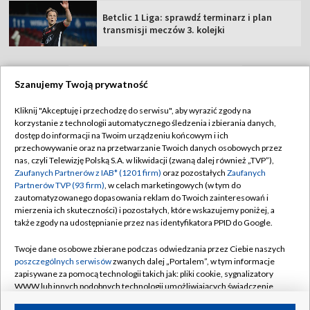
Betclic 1 Liga: sprawdź terminarz i plan
transmisji meczów 3. kolejki
Szanujemy Twoją prywatność
TVP
Kliknij "Akceptuję i przechodzę do serwisu", aby wyrazić zgody na
korzystanie z technologii automatycznego śledzenia i zbierania danych,
Abonament TVP
Regulamin TVP
dostęp do informacji na Twoim urządzeniu końcowym i ich
Polityka prywatności
Sklep TVP
przechowywanie oraz na przetwarzanie Twoich danych osobowych przez
nas, czyli Telewizję Polską S.A. w likwidacji (zwaną dalej również „TVP”),
Biuro Reklamy
Moje zgody
Zaufanych Partnerów z IAB* (1201 firm)
oraz pozostałych
Zaufanych
Partnerów TVP (93 firm)
, w celach marketingowych (w tym do
Oferta Handlowa
Biuro reklamy
zautomatyzowanego dopasowania reklam do Twoich zainteresowań i
mierzenia ich skuteczności) i pozostałych, które wskazujemy poniżej, a
Telegazeta ogłoszenia
Kontakt
także zgody na udostępnianie przez nas identyfikatora PPID do Google.
Emisja w TVP
Twoje dane osobowe zbierane podczas odwiedzania przez Ciebie naszych
Kanały
Rada Programowa
poszczególnych serwisów
zwanych dalej „Portalem”, w tym informacje
zapisywane za pomocą technologii takich jak: pliki cookie, sygnalizatory
Ogłoszenia przetargowe
WWW lub innych podobnych technologii umożliwiających świadczenie
©2026 Telewizja Polska Spółka Akcyjna w likwidacji
dopasowanych i bezpiecznych usług, personalizację treści oraz reklam,
Akademia Telewizyjna