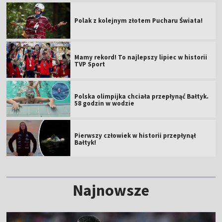
Polak z kolejnym złotem Pucharu Świata!
Mamy rekord! To najlepszy lipiec w historii
TVP Sport
Polska olimpijka chciała przepłynąć Bałtyk.
58 godzin w wodzie
Pierwszy człowiek w historii przepłynął
Bałtyk!
Najnowsze