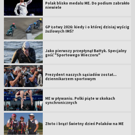
Polak blisko medalu ME. Do podium zabrakło
niewiele
GP Łotwy 2026: kiedy i o której dzisiaj wyścig
żużlowych IMŚ?
Jako pierwszy przepłynął Bałtyk. Specjalny
gość "Sportowego Wieczoru"
Prezydent naszych sąsiadów został...
dziennikarzem sportowym
ME w pływaniu. Polki piąte w skokach
synchronicznych
Złoto i brąz! Świetny dzień Polaków na ME