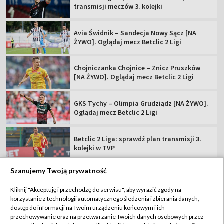
transmisji meczów 3. kolejki
Avia Świdnik – Sandecja Nowy Sącz [NA
ŻYWO]. Oglądaj mecz Betclic 2 Ligi
Chojniczanka Chojnice – Znicz Pruszków
[NA ŻYWO]. Oglądaj mecz Betclic 2 Ligi
GKS Tychy – Olimpia Grudziądz [NA ŻYWO].
Oglądaj mecz Betclic 2 Ligi
Betclic 2 Liga: sprawdź plan transmisji 3.
kolejki w TVP
Szanujemy Twoją prywatność
Kliknij "Akceptuję i przechodzę do serwisu", aby wyrazić zgody na
korzystanie z technologii automatycznego śledzenia i zbierania danych,
TVP
dostęp do informacji na Twoim urządzeniu końcowym i ich
Abonament TVP
Regulamin TVP
przechowywanie oraz na przetwarzanie Twoich danych osobowych przez