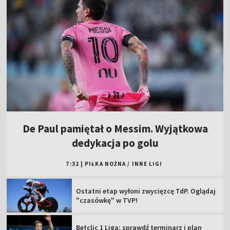
De Paul pamiętał o Messim. Wyjątkowa
dedykacja po golu
7:32
|
PIŁKA NOŻNA
/
INNE LIGI
Ostatni etap wyłoni zwycięzcę TdP. Oglądaj
"czasówkę" w TVP!
Betclic 1 Liga: sprawdź terminarz i plan