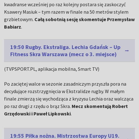
kwadranse wcześniej po raz kolejny postara się zaskoczyć
Ksawery Masiuk – tym razem w finale na 50 metrów stylem
grzbietowym.
Całą sobotnią sesję skomentuje Przemysław
Babiarz
.
19:50 Rugby. Ekstraliga. Lechia Gdańsk – Up
Fitness Skra Warszawa (mecz o 3. miejsce)
(TVPSPORT.PL, aplikacja mobilna, Smart TV)
Po zaciętej walce w sezonie zasadniczym przyszła pora na
decydujące rozstrzygnięcia w Ekstralidze rugby. W małym
finale zmierzą się wychodząca z kryzysu Lechia oraz walcząca
po raz drugi z rzędu o brąz Skra.
Mecz skomentują Robert
Grzędowski i Paweł Lipkowski
.
19:55 Piłka nożna. Mistrzostwa Europy U19.