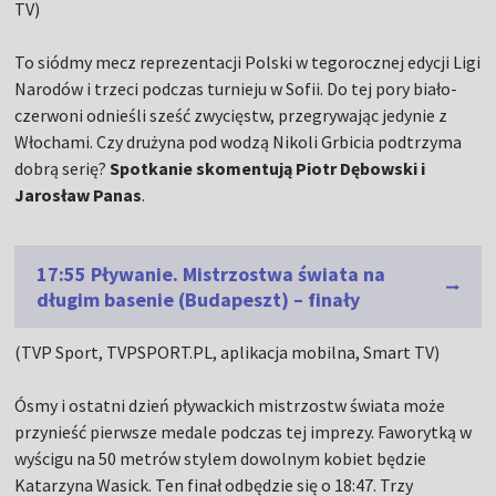
TV)
To siódmy mecz reprezentacji Polski w tegorocznej edycji Ligi
Narodów i trzeci podczas turnieju w Sofii. Do tej pory biało-
czerwoni odnieśli sześć zwycięstw, przegrywając jedynie z
Włochami. Czy drużyna pod wodzą Nikoli Grbicia podtrzyma
dobrą serię?
Spotkanie skomentują Piotr Dębowski i
Jarosław Panas
.
17:55 Pływanie. Mistrzostwa świata na
długim basenie (Budapeszt) – finały
(TVP Sport, TVPSPORT.PL, aplikacja mobilna, Smart TV)
Ósmy i ostatni dzień pływackich mistrzostw świata może
przynieść pierwsze medale podczas tej imprezy. Faworytką w
wyścigu na 50 metrów stylem dowolnym kobiet będzie
Katarzyna Wasick. Ten finał odbędzie się o 18:47. Trzy