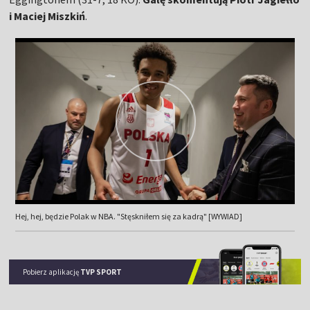
i Maciej Miszkiń
.
Hej, hej, będzie Polak w NBA. "Stęskniłem się za kadrą" [WYWIAD]
Pobierz aplikację
TVP SPORT