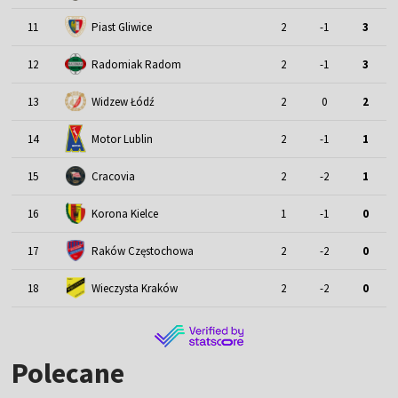
11
Piast Gliwice
2
-1
3
12
Radomiak Radom
2
-1
3
13
Widzew Łódź
2
0
2
Motor Lublin
14
2
-1
1
15
Cracovia
2
-2
1
16
Korona Kielce
1
-1
0
17
Raków Częstochowa
2
-2
0
18
Wieczysta Kraków
2
-2
0
Polecane