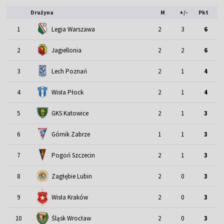
Drużyna
M
+/-
Pkt
1
Legia Warszawa
2
3
6
2
Jagiellonia
2
2
6
3
Lech Poznań
2
1
4
4
Wisła Płock
2
1
4
5
GKS Katowice
2
1
3
6
Górnik Zabrze
1
1
3
7
Pogoń Szczecin
2
1
3
8
Zagłębie Lubin
2
0
3
9
Wisła Kraków
2
0
3
Śląsk Wrocław
10
2
0
3